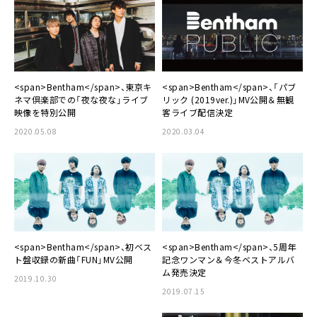
<span>Bentham</span>、東京キ
<span>Bentham</span>、「パブ
ネマ倶楽部での「夜な夜な」ライブ
リック (2019ver.)」MV公開＆無観
映像を特別公開
客ライブ配信決定
2020.05.08
2020.03.04
<span>Bentham</span>、初ベス
<span>Bentham</span>、5周年
ト盤収録の新曲「FUN」MV公開
記念ワンマン＆今冬ベストアルバ
ム発売決定
2019.10.30
2019.07.15