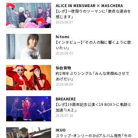
ALICE IN MENSWEAR × MASCHERA
【レポ】一夜限りのツーマンに「数奇な運命を
感じます」
2026.08.07
hitomi
【インタビュー】「その人の胸に響くように歌
いたい」
2026.08.07
仙台貨物
約2年半ぶりシングル「みんな笑顔ぬさせで
あげだい」
2026.08.05
BREAKERZ
【レポ】19周年記念公演＜19 BOX＞に軌跡と
加速「I.K.Z.」
2026.07.31
IKUO
スラップ・オンリーの3rdアルバム発売「今の