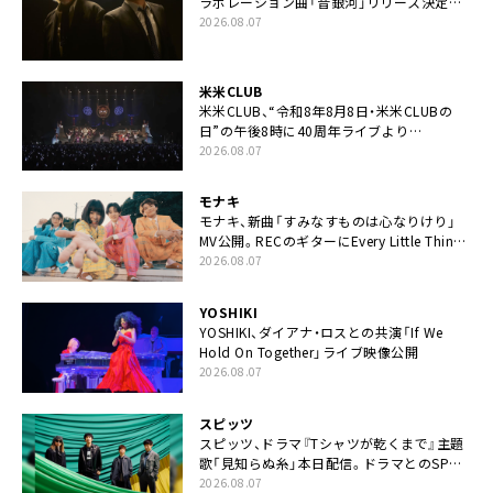
ラボレーション曲「音銀河」リリース決定。
カップリングには新曲「命の宿り」収録も
2026.08.07
米米CLUB
米米CLUB、“令和8年8月8日・米米CLUBの
日”の午後8時に40周年ライブより
「FANtachy medley」を88年限定公開
2026.08.07
モナキ
モナキ、新曲「すみなすものは心なりけり」
MV公開。RECのギターにEvery Little Thing・
伊藤一朗参加も
2026.08.07
YOSHIKI
YOSHIKI、ダイアナ・ロスとの共演「If We
Hold On Together」ライブ映像公開
2026.08.07
スピッツ
スピッツ、ドラマ『Tシャツが乾くまで』主題
歌「見知らぬ糸」本日配信。ドラマとのSPコ
ラボムービー公開も
2026.08.07