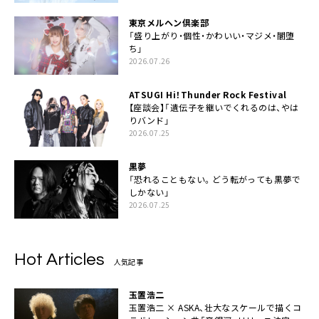
東京メルヘン倶楽部
「盛り上がり・個性・かわいい・マジメ・闇堕
ち」
2026.07.26
ATSUGI Hi！Thunder Rock Festival
【座談会】「遺伝子を継いでくれるのは、やは
りバンド」
2026.07.25
黒夢
「恐れることもない。どう転がっても黒夢で
しかない」
2026.07.25
Hot Articles
人気記事
玉置浩二
玉置浩二 × ASKA、壮大なスケールで描くコ