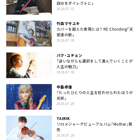
自分をダイレクトに」
2026.07.31
竹森マサユキ
カバーを超えた表現とは？ RE:Chording「天
使達の歌」
2026.07.30
パク・ユチョン
「迷いながらも選択をして進んでいくことが
人生の魅力」
2026.07.30
中島卓偉
「たったひとりの人生を狂わせられたほうが
光栄」
2026.07.29
TAIRIK
ソロメジャーデビューアルバム『Mother』発
売
2026.07.29