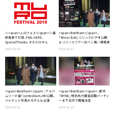
＜<span>ムロフェス</span>＞最
<span>Bentham</span>、
終発表で打首、PAN、HERE、
「Mirror Ball」リリックビデオ公開
SpecialThanks、タカヒロキら
＆リリースツアー対バン第一弾発表
2019.06.06
2019.02.27
<span>Bentham</span>、アルバ
<span>Bentham</span>、新作
ムリード曲「cymbidium」MV公開。
『MYNE』特別先行爆音試聴パーティ
ジャケット写真のモデルも出演
ーを下北沢で開催決定
2019.02.01
2019.01.25