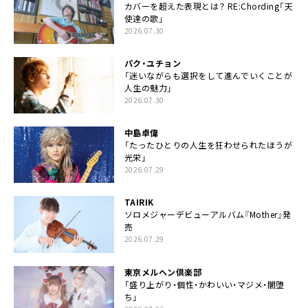
カバーを超えた表現とは？ RE:Chording「天
使達の歌」
2026.07.30
パク・ユチョン
「迷いながらも選択をして進んでいくことが
人生の魅力」
2026.07.30
中島卓偉
「たったひとりの人生を狂わせられたほうが
光栄」
2026.07.29
TAIRIK
ソロメジャーデビューアルバム『Mother』発
売
2026.07.29
東京メルヘン倶楽部
「盛り上がり・個性・かわいい・マジメ・闇堕
ち」