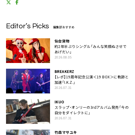
Editor’s Picks
編集部おすすめ
仙台貨物
約2年半ぶりシングル「みんな笑顔ぬさせで
あげだい」
2026.08.05
BREAKERZ
【レポ】19周年記念公演＜19 BOX＞に軌跡と
加速「I.K.Z.」
2026.07.31
IKUO
スラップ・オンリーの3rdアルバム発売「今の
自分をダイレクトに」
2026.07.31
竹森マサユキ