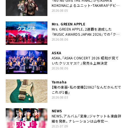
『No No Girls THE FINAL』からASHA＆
KOKONAによるユニット・TAKARAがデビュ
ー
2026.08.05
Mrs. GREEN APPLE
Mrs. GREEN APPLE、2連覇を達成した
『MUSIC AWARDS JAPAN 2026』での「クス
シキ」ライブパフォーマンスをYouTube公開
2026.08.06
ASKA
ASKA、『ASKA CONCERT 2026 昭和が見て
いたクリスマス!? 』発売＆上映決定
2026.08.06
Yamaha
【俺の楽器・私の愛機】2062「なんだかんだで
これが1番」
2026.08.03
NEWS
NEWS、アルバム『変身』ジャケット＆楽曲詳
細を発表。ナレーションは⼭寺宏⼀
2025.07.09