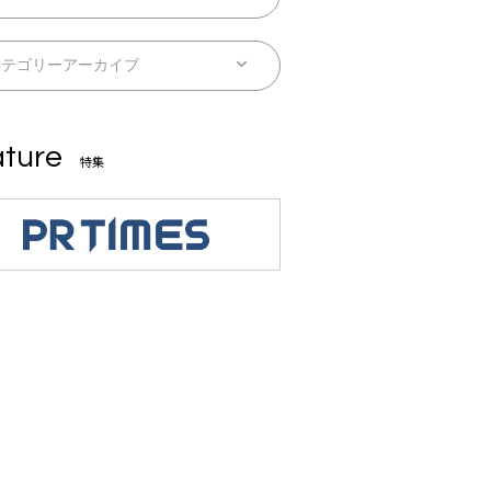
ture
特集