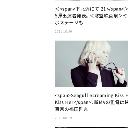
＜<span>下北沢にて’21</span>
5弾出演者発表。＜寒空映画祭＞
ボステージも
2021.10.30
<span>Seagull Screaming Kiss 
Kiss Her</span>、新MVの監督は
東京の福田哲丸
2015.08.19