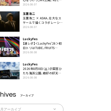
ギターにEvery Little Thing・
2026.08.07
伊藤一朗参加も
玉置浩二
玉置浩二 × ASKA、壮大なス
ケールで描くコラボレーショ
ン曲「音銀河」リリース決定。
2026.08.07
カップリングには新曲「命の
宿り」収録も
LuckyFes
【速レポ】＜LuckyFes’26＞初
日トリはTUBE、FRUITS
ZIPPERや綾小路翔、鬼龍院翔
2026.08.08
を迎えた豪華コラボも「知っ
てたらぜひ一緒に歌ってちょ
LuckyFes
うだい」
2026年8月8日（土）＠国営ひ
たち海浜公園、絶好の好天の
中＜LuckyFes’26＞開幕
2026.08.08
hives
アーカイブ