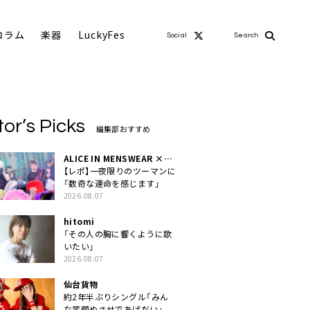
コラム
楽器
LuckyFes
Social
Search
tor’s Picks
編集部おすすめ
ALICE IN MENSWEAR ×
MASCHERA
【レポ】一夜限りのツーマンに
「数奇な運命を感じます」
2026.08.07
hitomi
「その人の胸に響くように歌
いたい」
2026.08.07
仙台貨物
約2年半ぶりシングル「みん
な笑顔ぬさせであげだい」