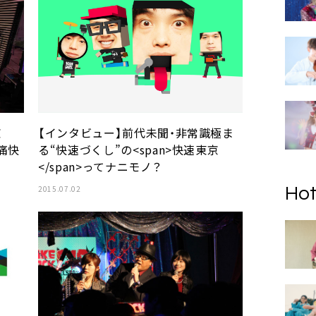
京
【インタビュー】前代未聞・非常識極ま
た痛快
る“快速づくし”の<span>快速東京
</span>ってナニモノ？
2015.07.02
Hot