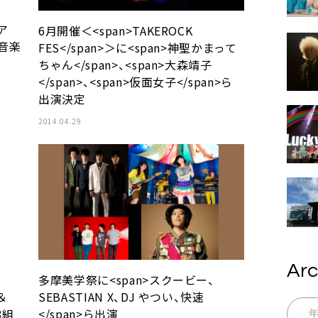
ア
6月開催＜<span>TAKEROCK
、音楽
FES</span>＞に<span>神聖かまって
ちゃん</span>、<span>大森靖子
</span>、<span>仮面女子</span>ら
出演決定
2014.04.29
Arc
多摩美学祭に<span>スクービー、
＆
SEBASTIAN X、DJ やつい、快速
8組
</span>ら出演