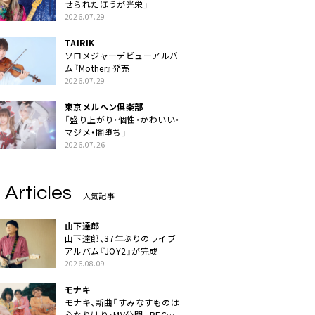
せられたほうが光栄」
2026.07.29
TAIRIK
ソロメジャーデビューアルバ
ム『Mother』発売
2026.07.29
東京メルヘン倶楽部
「盛り上がり・個性・かわいい・
マジメ・闇堕ち」
2026.07.26
 Articles
人気記事
山下達郎
山下達郎、37年ぶりのライブ
アルバム『JOY2』が完成
2026.08.09
モナキ
モナキ、新曲「すみなすものは
心なりけり」MV公開。RECの