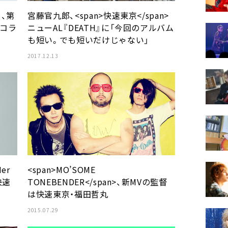
＞、第
宮藤官九郎、<span>快速東京</span>
やコラ
ニューAL『DEATH』に「今回のアルバム
も短い。でも短いだけじゃない」
2017.12.13
Her
<span>MO’SOME
快速
TONEBENDER</span>、新MVの監督
は快速東京・福田哲丸
2015.07.29