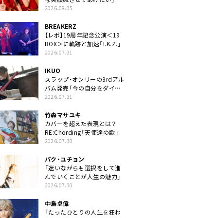
2026.08.05
BREAKERZ
【レポ】19周年記念公演＜19
BOX＞に軌跡と加速「I.K.Z.」
2026.07.31
IKUO
スラップ・オンリーの3rdアル
バム発売「今の自分をダイレ
クトに」
2026.07.31
竹森マサユキ
カバーを超えた表現とは？
RE:Chording「天使達の歌」
2026.07.30
パク・ユチョン
「迷いながらも選択をして進
んでいくことが人生の魅力」
2026.07.30
中島卓偉
「たったひとりの人生を狂わ