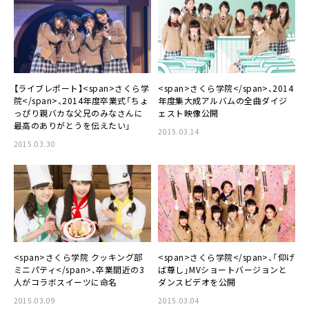
【ライブレポート】<span>さくら学
<span>さくら学院</span>、2014
院</span>、2014年度卒業式「ちょ
年度集大成アルバムの全曲ダイジ
っぴり親バカな父兄のみなさんに
ェスト映像公開
最高のありがとうを伝えたい」
2015.03.14
2015.03.30
<span>さくら学院 クッキング部
<span>さくら学院</span>、「仰げ
ミニパティ</span>、卒業間近の3
ば尊し」MVショートバージョンと
人がコラボスイーツに命名
ダンスビデオを公開
2015.03.09
2015.03.04