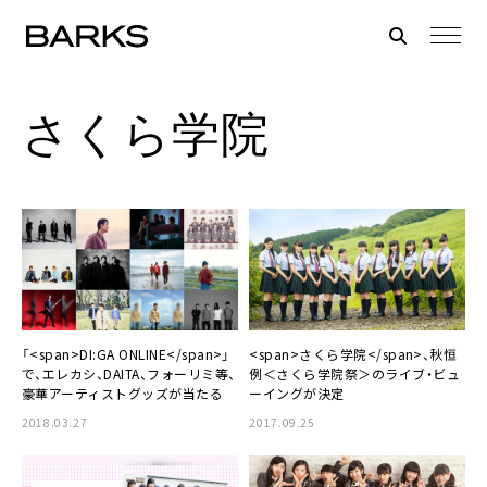
さくら学院
「<span>DI:GA ONLINE</span>」
<span>さくら学院</span>、秋恒
で、エレカシ、DAITA、フォーリミ等、
例＜さくら学院祭＞のライブ・ビュ
豪華アーティストグッズが当たる
ーイングが決定
2018.03.27
2017.09.25