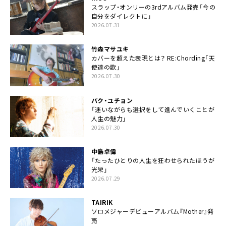
スラップ・オンリーの3rdアルバム発売「今の
自分をダイレクトに」
2026.07.31
竹森マサユキ
カバーを超えた表現とは？ RE:Chording「天
使達の歌」
2026.07.30
パク・ユチョン
「迷いながらも選択をして進んでいくことが
人生の魅力」
2026.07.30
中島卓偉
「たったひとりの人生を狂わせられたほうが
光栄」
2026.07.29
TAIRIK
ソロメジャーデビューアルバム『Mother』発
売