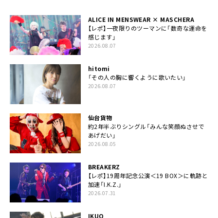
ALICE IN MENSWEAR × MASCHERA
【レポ】一夜限りのツーマンに「数奇な運命を
感じます」
2026.08.07
hitomi
「その人の胸に響くように歌いたい」
2026.08.07
仙台貨物
約2年半ぶりシングル「みんな笑顔ぬさせで
あげだい」
2026.08.05
BREAKERZ
【レポ】19周年記念公演＜19 BOX＞に軌跡と
加速「I.K.Z.」
2026.07.31
IKUO