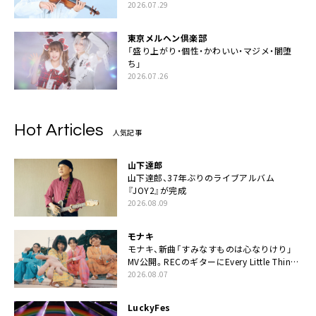
2026.07.29
東京メルヘン倶楽部
「盛り上がり・個性・かわいい・マジメ・闇堕
ち」
2026.07.26
Hot Articles
人気記事
山下達郎
山下達郎、37年ぶりのライブアルバム
『JOY2』が完成
2026.08.09
モナキ
モナキ、新曲「すみなすものは心なりけり」
MV公開。RECのギターにEvery Little Thing・
伊藤一朗参加も
2026.08.07
LuckyFes