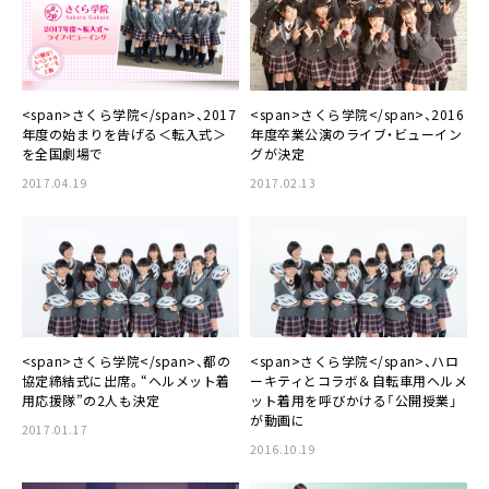
<span>さくら学院</span>、2017
<span>さくら学院</span>、2016
年度の始まりを告げる＜転入式＞
年度卒業公演のライブ・ビューイン
を全国劇場で
グが決定
2017.04.19
2017.02.13
<span>さくら学院</span>、都の
<span>さくら学院</span>、ハロ
協定締結式に出席。“ヘルメット着
ーキティとコラボ＆自転車用ヘルメ
用応援隊”の2人も決定
ット着用を呼びかける「公開授業」
が動画に
2017.01.17
2016.10.19