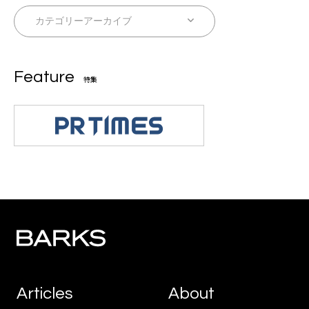
Feature
特集
Articles
About