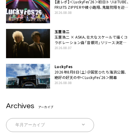
【速レポ】＜LuckyFes’26＞初日トリはTUBE、
FRUITS ZIPPERや綾小路翔、鬼龍院翔を迎え
た豪華コラボも「知ってたらぜひ一緒に歌っ
2026.08.08
てちょうだい」
玉置浩二
玉置浩二 × ASKA、壮大なスケールで描くコ
ラボレーション曲「音銀河」リリース決定。
カップリングには新曲「命の宿り」収録も
2026.08.07
LuckyFes
2026年8月8日（土）＠国営ひたち海浜公園、
絶好の好天の中＜LuckyFes’26＞開幕
2026.08.08
Archives
アーカイブ