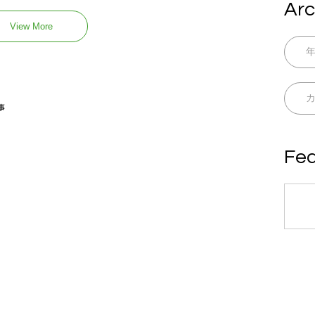
Arc
View More
事
Fea