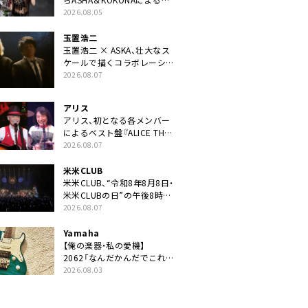
ニット・TAKARAがデビュー
2026.08.05
玉置浩二
玉置浩二 × ASKA、壮大なス
ケールで描くコラボレーショ
ン曲「音銀河」リリース決定。
2026.08.07
カップリングには新曲「命の
宿り」収録も
アリス
アリス、初となる各メンバー
によるベスト盤『ALICE THE
BEST “TORILOGY”』リリー
2026.08.07
ス決定
米米CLUB
米米CLUB、“令和8年8月8日・
米米CLUBの日”の午後8時に
40周年ライブより「FANtachy
2026.08.07
medley」を88年限定公開
Yamaha
【俺の楽器・私の愛機】
2062「なんだかんだでこれが
1番」
2026.08.03