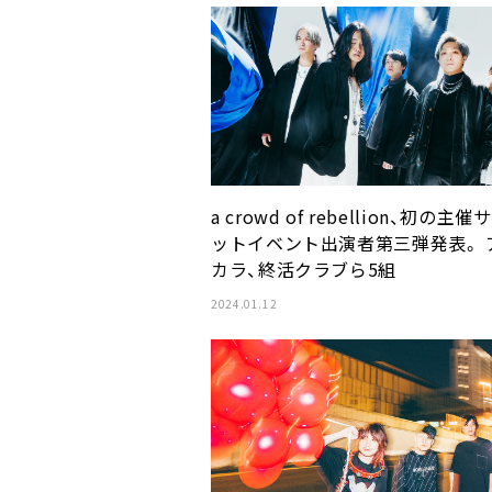
a crowd of rebellion、初の主
ットイベント出演者第三弾発表。 
カラ、終活クラブら5組
2024.01.12