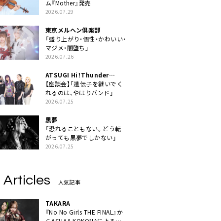
ム『Mother』発売
2026.07.29
東京メルヘン倶楽部
「盛り上がり・個性・かわいい・
マジメ・闇堕ち」
2026.07.26
ATSUGI Hi！Thunder
Rock Festival
【座談会】「遺伝子を継いでく
れるのは、やはりバンド」
2026.07.25
黒夢
「恐れることもない。どう転
がっても黒夢でしかない」
2026.07.25
 Articles
人気記事
TAKARA
『No No Girls THE FINAL』か
らASHA＆KOKONAによるユ