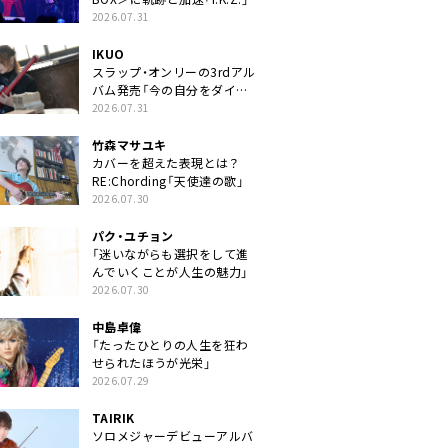
2026.07.31
IKUO
スラップ・オンリーの3rdアル
バム発売「今の自分をダイレ
クトに」
2026.07.31
竹森マサユキ
カバーを超えた表現とは？
RE:Chording「天使達の歌」
2026.07.30
パク・ユチョン
「迷いながらも選択をして進
んでいくことが人生の魅力」
2026.07.30
中島卓偉
「たったひとりの人生を狂わ
せられたほうが光栄」
2026.07.29
TAIRIK
ソロメジャーデビューアルバ