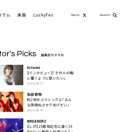
コラム
楽器
LuckyFes
Social
Search
tor’s Picks
編集部おすすめ
hitomi
【インタビュー】「その人の胸
に響くように歌いたい」
2026.08.07
仙台貨物
約2年半ぶりシングル「みん
な笑顔ぬさせであげだい」
2026.08.05
BREAKERZ
【レポ】19周年記念公演＜19
BOX＞に軌跡と加速「I.K.Z.」