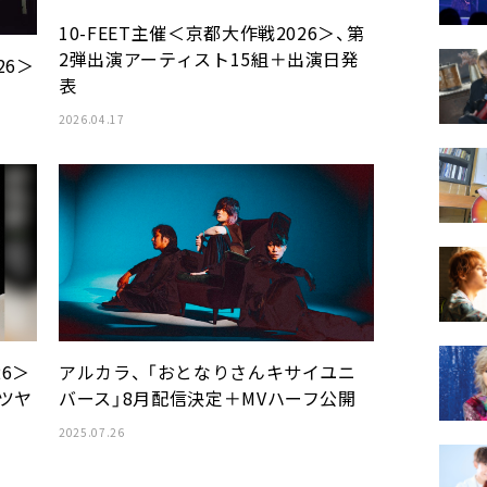
10-FEET主催＜京都大作戦2026＞、第
2弾出演アーティスト15組＋出演日発
26＞
表
2026.04.17
26＞
アルカラ、 「おとなりさんキサイユニ
タツヤ
バース」8月配信決定＋MVハーフ公開
2025.07.26