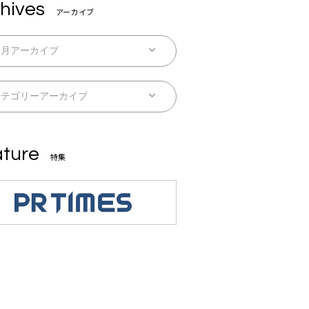
hives
アーカイブ
ture
特集