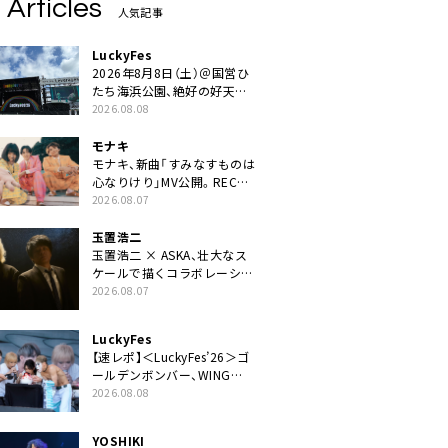
 Articles
人気記事
LuckyFes
2026年8月8日（土）＠国営ひ
たち海浜公園、絶好の好天の
中＜LuckyFes’26＞開幕
2026.08.08
モナキ
モナキ、新曲「すみなすものは
心なりけり」MV公開。RECの
ギターにEvery Little Thing・
2026.08.07
伊藤一朗参加も
玉置浩二
玉置浩二 × ASKA、壮大なス
ケールで描くコラボレーショ
ン曲「音銀河」リリース決定。
2026.08.07
カップリングには新曲「命の
宿り」収録も
LuckyFes
【速レポ】＜LuckyFes’26＞ゴ
ールデンボンバー、WING
STAGEトップバッターでかき
2026.08.08
氷爆食いや瓦割り「みなさん
完璧です！」
YOSHIKI