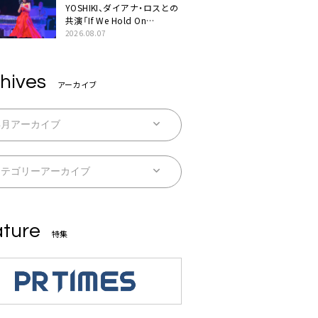
YOSHIKI、ダイアナ・ロスとの
共演「If We Hold On
Together」ライブ映像公開
2026.08.07
hives
アーカイブ
ture
特集