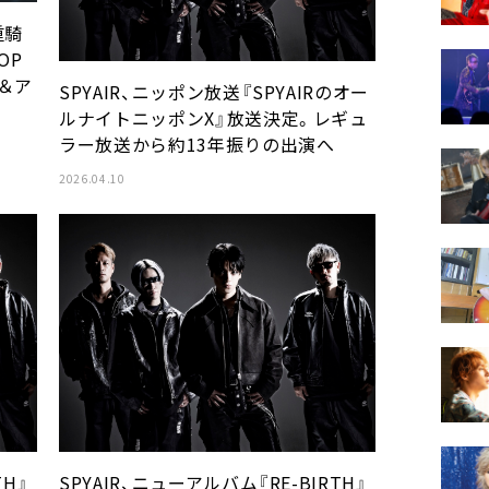
重騎
OP
定＆ア
SPYAIR、ニッポン放送『SPYAIRのオー
ルナイトニッポンX』放送決定。レギュ
ラー放送から約13年振りの出演へ
2026.04.10
TH』
SPYAIR、ニューアルバム『RE-BIRTH』