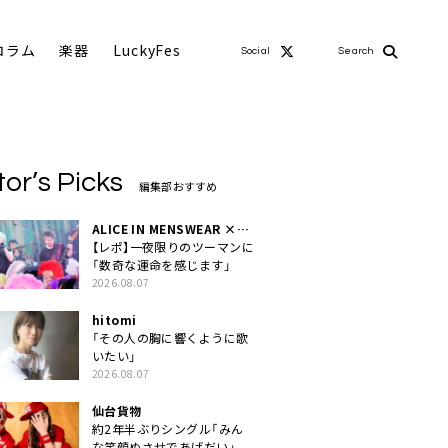
コラム
楽器
LuckyFes
Social
Search
tor’s Picks
編集部おすすめ
ALICE IN MENSWEAR ×
MASCHERA
【レポ】一夜限りのツーマンに
「数奇な運命を感じます」
2026.08.07
hitomi
「その人の胸に響くように歌
いたい」
2026.08.07
仙台貨物
約2年半ぶりシングル「みん
な笑顔ぬさせであげだい」