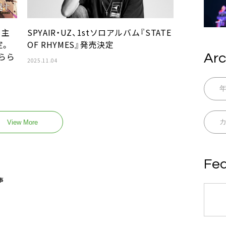
』主
SPYAIR・UZ、1stソロアルバム『STATE
定。
OF RHYMES』発売決定
らら
Arc
2025.11.04
View More
Fea
事