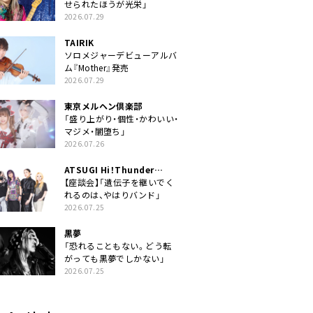
せられたほうが光栄」
2026.07.29
TAIRIK
ソロメジャーデビューアルバ
ム『Mother』発売
2026.07.29
東京メルヘン倶楽部
「盛り上がり・個性・かわいい・
マジメ・闇堕ち」
2026.07.26
ATSUGI Hi！Thunder
Rock Festival
【座談会】「遺伝子を継いでく
れるのは、やはりバンド」
2026.07.25
黒夢
「恐れることもない。どう転
がっても黒夢でしかない」
2026.07.25