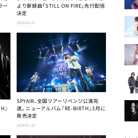
ラー
より新録曲「STILL ON FIRE」先行配信
決定
2026.02.25
SPYAIR、全国ツアーリベンジ公演完
遂。ニューアルバム『RE-BIRTH』3月に
TH』
発売決定
2026.01.20