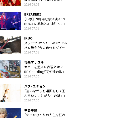
2026.08.05
BREAKERZ
【レポ】19周年記念公演＜19
BOX＞に軌跡と加速「I.K.Z.」
2026.07.31
IKUO
スラップ・オンリーの3rdアル
バム発売「今の自分をダイレ
クトに」
2026.07.31
竹森マサユキ
カバーを超えた表現とは？
RE:Chording「天使達の歌」
2026.07.30
パク・ユチョン
「迷いながらも選択をして進
んでいくことが人生の魅力」
2026.07.30
中島卓偉
「たったひとりの人生を狂わ