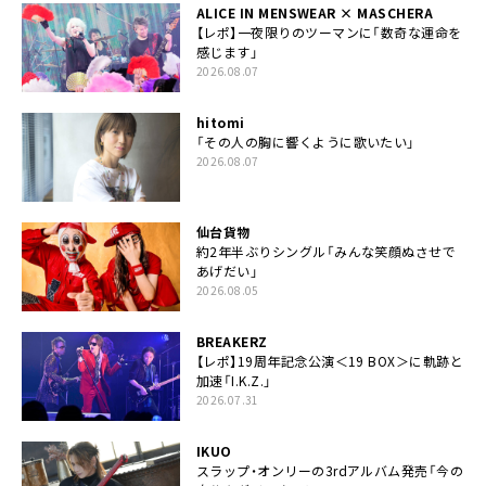
ALICE IN MENSWEAR × MASCHERA
【レポ】一夜限りのツーマンに「数奇な運命を
感じます」
2026.08.07
hitomi
「その人の胸に響くように歌いたい」
2026.08.07
仙台貨物
約2年半ぶりシングル「みんな笑顔ぬさせで
あげだい」
2026.08.05
BREAKERZ
【レポ】19周年記念公演＜19 BOX＞に軌跡と
加速「I.K.Z.」
2026.07.31
IKUO
スラップ・オンリーの3rdアルバム発売「今の