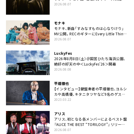
カップリングには新曲「命の宿り」収録も
2026.08.07
モナキ
モナキ、新曲「すみなすものは心なりけり」
MV公開。RECのギターにEvery Little Thing・
伊藤一朗参加も
2026.08.07
LuckyFes
2026年8月8日（土）＠国営ひたち海浜公園、
絶好の好天の中＜LuckyFes’26＞開幕
2026.08.08
平畑徹也
【インタビュー】鍵盤奏者の平畑徹也、ヨルシ
カや高橋優、キタニタツヤなど9名のゲスト
を迎えた初アルバムに音楽人生の総括「自分
2023.03.22
自身を再確認できた」
アリス
アリス、初となる各メンバーによるベスト盤
『ALICE THE BEST “TORILOGY”』リリース
決定
2026.08.07