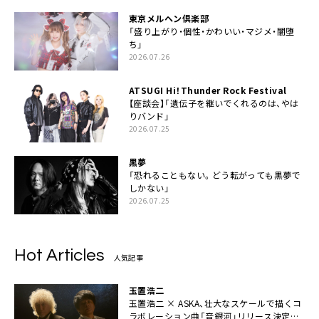
東京メルヘン倶楽部
「盛り上がり・個性・かわいい・マジメ・闇堕
ち」
2026.07.26
ATSUGI Hi！Thunder Rock Festival
【座談会】「遺伝子を継いでくれるのは、やは
りバンド」
2026.07.25
黒夢
「恐れることもない。どう転がっても黒夢で
しかない」
2026.07.25
Hot Articles
人気記事
玉置浩二
玉置浩二 × ASKA、壮大なスケールで描くコ
ラボレーション曲「音銀河」リリース決定。