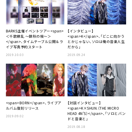
BARKS主催イベントツアー<span>
【インタビュー】
＜千歌繚乱 〜錦秋の候〜＞
<span>K</span>、「どこに向かう
</span>、タイムテーブル公開＆ラ
とかじゃない、ソロは俺の音楽人生
イブ写真予約スタート
だから」
2019.10.03
2019.09.24
<span>BORN</span>、ライブア
【対談インタビュー】
ルバム復刻リリース
<span>K×SHUN.（THE MICRO
HEAD 4N’S）</span>、「ソロとバン
2019.09.02
ドと音楽と」
2019.08.18