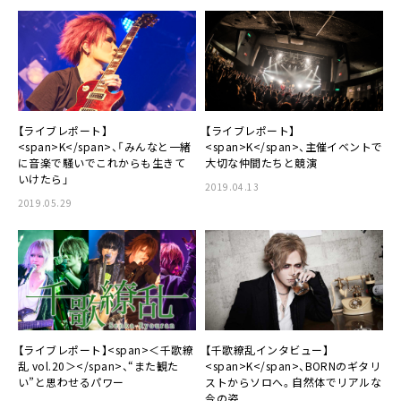
【ライブレポート】
【ライブレポート】
<span>K</span>、「みんなと一緒
<span>K</span>、主催イベントで
に音楽で騒いでこれからも生きて
大切な仲間たちと競演
いけたら」
2019.04.13
2019.05.29
【ライブレポート】<span>＜千歌繚
【千歌繚乱インタビュー】
乱 vol.20＞</span>、“また観た
<span>K</span>、BORNのギタリ
い”と思わせるパワー
ストからソロへ。自然体でリアルな
今の姿