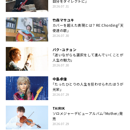
自分をダイレクトに」
2026.07.31
竹森マサユキ
カバーを超えた表現とは？ RE:Chording「天
使達の歌」
2026.07.30
パク・ユチョン
「迷いながらも選択をして進んでいくことが
人生の魅力」
2026.07.30
中島卓偉
「たったひとりの人生を狂わせられたほうが
光栄」
2026.07.29
TAIRIK
ソロメジャーデビューアルバム『Mother』発
売
2026.07.29