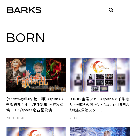
BORN
【photo-gallery 第一弾】<span>＜
BARKS主催ツアー<span>＜千歌繚
千歌繚乱 1st LIVE TOUR 〜錦秋の
乱 〜錦秋の候〜＞</span>、明日よ
候〜＞</span>名古屋公演
り名阪公演スタート
2019.10.20
2019.10.09