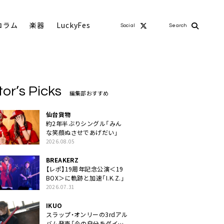
コラム
楽器
LuckyFes
Social
Search
tor’s Picks
編集部おすすめ
仙台貨物
約2年半ぶりシングル「みん
な笑顔ぬさせであげだい」
2026.08.05
BREAKERZ
【レポ】19周年記念公演＜19
BOX＞に軌跡と加速「I.K.Z.」
2026.07.31
IKUO
スラップ・オンリーの3rdアル
バム発売「今の自分をダイレ