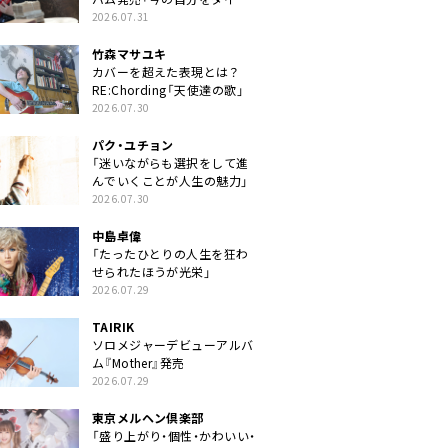
クトに」
2026.07.31
竹森マサユキ
カバーを超えた表現とは？
RE:Chording「天使達の歌」
2026.07.30
パク・ユチョン
「迷いながらも選択をして進
んでいくことが人生の魅力」
2026.07.30
中島卓偉
「たったひとりの人生を狂わ
せられたほうが光栄」
2026.07.29
TAIRIK
ソロメジャーデビューアルバ
ム『Mother』発売
2026.07.29
東京メルヘン倶楽部
「盛り上がり・個性・かわいい・