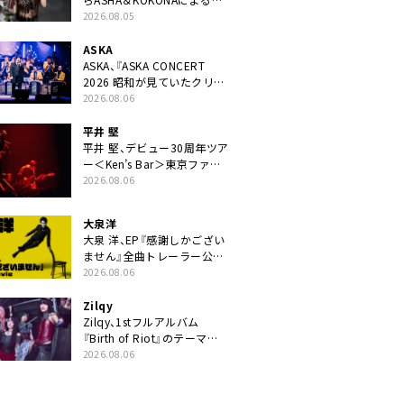
ニット・TAKARAがデビュー
2026.08.05
ASKA
ASKA、『ASKA CONCERT
2026 昭和が見ていたクリス
マス!? 』発売＆上映決定
2026.08.06
平井 堅
平井 堅、デビュー30周年ツア
ー＜Ken’s Bar＞東京ファイ
ナル公演の映像商品化決定。
2026.08.06
ブックレットには平井堅のメ
ッセージ掲載も
大泉洋
大泉 洋、EP『感謝しかござい
ません』全曲トレーラー公
開。幾田りら書き下ろし曲や
2026.08.06
ジャズピアニスト・小曽根真
による提供曲のレコーディン
Zilqy
グ映像の一部解禁も
Zilqy、1stフルアルバム
『Birth of Riot』のテーマ
は“ヘヴィネスと普遍性の両
2026.08.06
立”