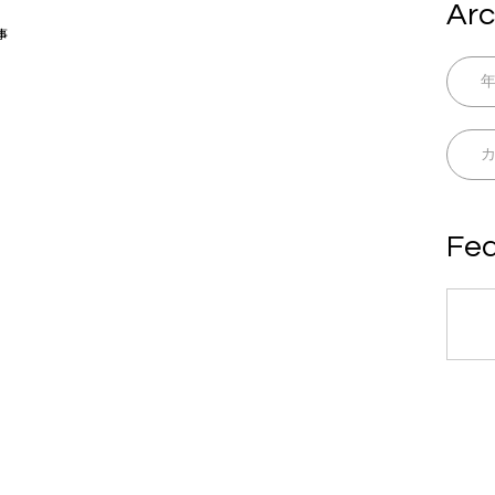
Arc
事
Fea