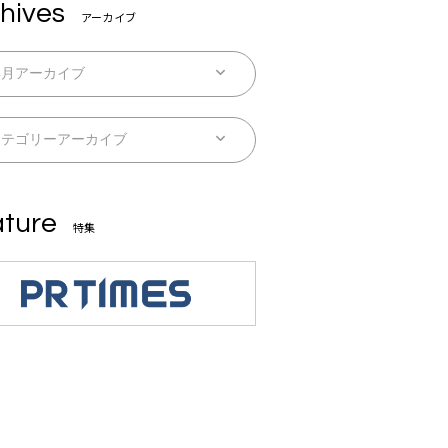
hives
アーカイブ
ture
特集