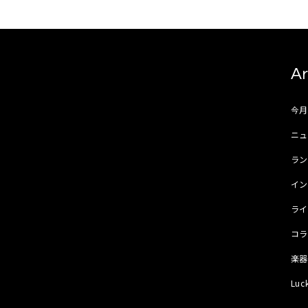
Ar
今
ニュ
ラ
イ
ラ
コ
楽
Luc