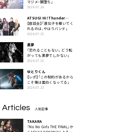
マジメ・闇堕ち」
2026.07.26
ATSUGI Hi！Thunder
Rock Festival
【座談会】「遺伝子を継いでく
れるのは、やはりバンド」
2026.07.25
黒夢
「恐れることもない。どう転
がっても黒夢でしかない」
2026.07.25
ゆとりくん
【レポ】「この制約があるから
こそ俺は面白くなってる」
2026.07.23
 Articles
人気記事
TAKARA
『No No Girls THE FINAL』か
らASHA＆KOKONAによるユ