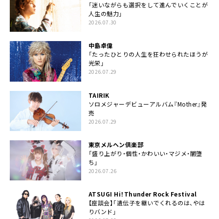
「迷いながらも選択をして進んでいくことが
人生の魅力」
2026.07.30
中島卓偉
「たったひとりの人生を狂わせられたほうが
光栄」
2026.07.29
TAIRIK
ソロメジャーデビューアルバム『Mother』発
売
2026.07.29
東京メルヘン倶楽部
「盛り上がり・個性・かわいい・マジメ・闇堕
ち」
2026.07.26
ATSUGI Hi！Thunder Rock Festival
【座談会】「遺伝子を継いでくれるのは、やは
りバンド」