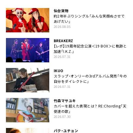
仙台貨物
約2年半ぶりシングル「みんな笑顔ぬさせで
あげだい」
2026.08.05
BREAKERZ
【レポ】19周年記念公演＜19 BOX＞に軌跡と
加速「I.K.Z.」
2026.07.31
IKUO
スラップ・オンリーの3rdアルバム発売「今の
自分をダイレクトに」
2026.07.31
竹森マサユキ
カバーを超えた表現とは？ RE:Chording「天
使達の歌」
2026.07.30
パク・ユチョン