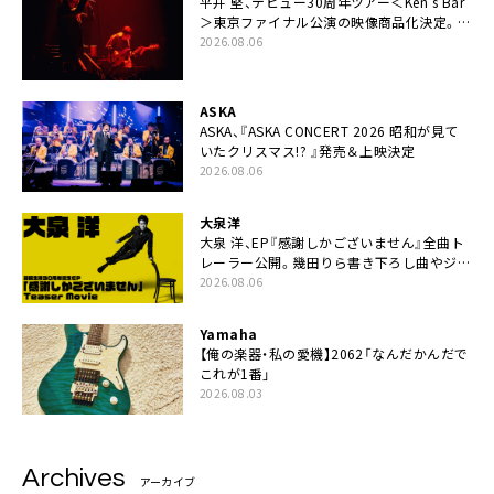
平井 堅、デビュー30周年ツアー＜Ken’s Bar
＞東京ファイナル公演の映像商品化決定。ブ
ックレットには平井堅のメッセージ掲載も
2026.08.06
ASKA
ASKA、『ASKA CONCERT 2026 昭和が見て
いたクリスマス!? 』発売＆上映決定
2026.08.06
大泉洋
大泉 洋、EP『感謝しかございません』全曲ト
レーラー公開。幾田りら書き下ろし曲やジャ
ズピアニスト・小曽根真による提供曲のレコ
2026.08.06
ーディング映像の一部解禁も
Yamaha
【俺の楽器・私の愛機】2062「なんだかんだで
これが1番」
2026.08.03
Archives
アーカイブ