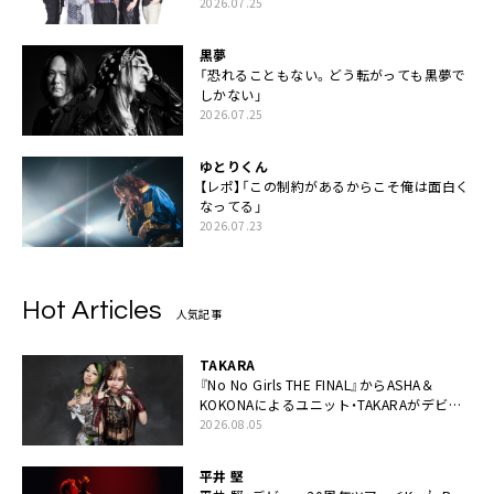
2026.07.25
黒夢
「恐れることもない。どう転がっても黒夢で
しかない」
2026.07.25
ゆとりくん
【レポ】「この制約があるからこそ俺は面白く
なってる」
2026.07.23
Hot Articles
人気記事
TAKARA
『No No Girls THE FINAL』からASHA＆
KOKONAによるユニット・TAKARAがデビュ
ー
2026.08.05
平井 堅