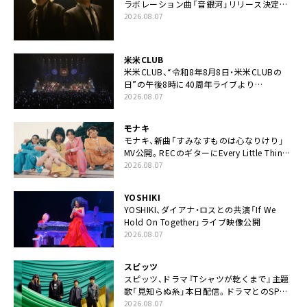
ラボレーション曲「音銀河」リリース決定。
カップリングには新曲「命の宿り」収録も
2026.08.07
米米CLUB
米米CLUB、“令和8年8月8日・米米CLUBの
日”の午後8時に40周年ライブより
「FANtachy medley」を88年限定公開
2026.08.07
モナキ
モナキ、新曲「すみなすものは心なりけり」
MV公開。RECのギターにEvery Little Thing・
伊藤一朗参加も
2026.08.07
YOSHIKI
YOSHIKI、ダイアナ・ロスとの共演「If We
Hold On Together」ライブ映像公開
2026.08.07
スピッツ
スピッツ、ドラマ『Tシャツが乾くまで』主題
歌「見知らぬ糸」本日配信。ドラマとのSPコ
ラボムービー公開も
2026.08.07