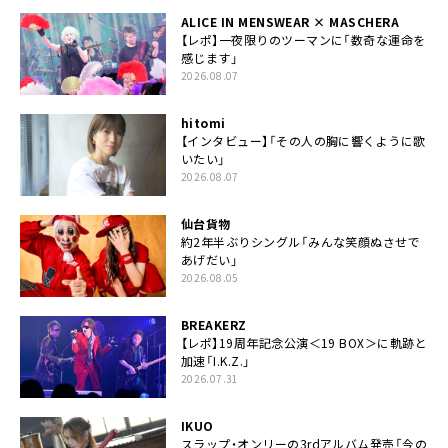
ALICE IN MENSWEAR × MASCHERA
【レポ】一夜限りのツーマンに「数奇な運命を
感じます」
2026.08.07
hitomi
【インタビュー】「その人の胸に響くように歌
いたい」
2026.08.07
仙台貨物
約2年半ぶりシングル「みんな笑顔ぬさせで
あげだい」
2026.08.05
BREAKERZ
【レポ】19周年記念公演＜19 BOX＞に軌跡と
加速「I.K.Z.」
2026.07.31
IKUO
スラップ・オンリーの3rdアルバム発売「今の