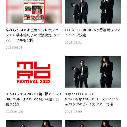
忘れらんねえよ主催＜ツレ伝フェ
LEGO BIG MORL、6ヶ月連続ワンマ
ス＞に橋本絵莉子の出演決定、タイ
ンライブ決定
ムテーブルも公開
2023.05.31
2023.06.05
＜ムロフェス2023＞第3弾でLEGO
<span>LEGO BIG
BIG MORL、PassCodeら24組＋日
MORL</span>、アコースティック
割り発表
＆ロックの2デイズツアー開催
2023.04.06
2023.02.09