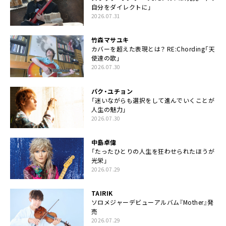
自分をダイレクトに」
2026.07.31
竹森マサユキ
カバーを超えた表現とは？ RE:Chording「天
使達の歌」
2026.07.30
パク・ユチョン
「迷いながらも選択をして進んでいくことが
人生の魅力」
2026.07.30
中島卓偉
「たったひとりの人生を狂わせられたほうが
光栄」
2026.07.29
TAIRIK
ソロメジャーデビューアルバム『Mother』発
売
2026.07.29