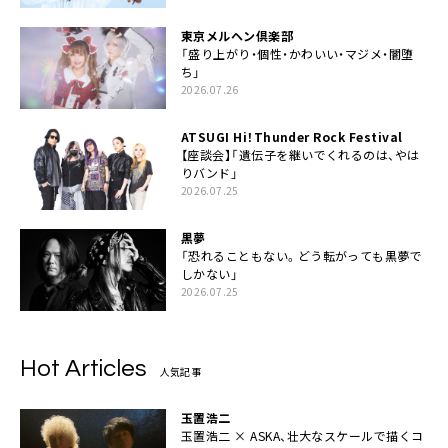
東京メルヘン倶楽部
「盛り上がり・個性・かわいい・マジメ・闇堕
ち」
2026.07.26
ATSUGI Hi！Thunder Rock Festival
【座談会】「遺伝子を継いでくれるのは、やは
りバンド」
2026.07.25
黒夢
「恐れることもない。どう転がっても黒夢で
しかない」
2026.07.25
Hot Articles
人気記事
玉置浩二
玉置浩二 × ASKA、壮大なスケールで描くコ