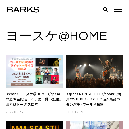
ヨースケ@HOME
<span>ヨースケ＠HOME</span>
<span>MONGOL800</span>、満
の追悼生配信ライブ第二弾、追加出
員のSTUDIO COASTで過去最高の
演者はトータス松本
モンパチ・ワールド披露
2022.05.25
2016.12.19