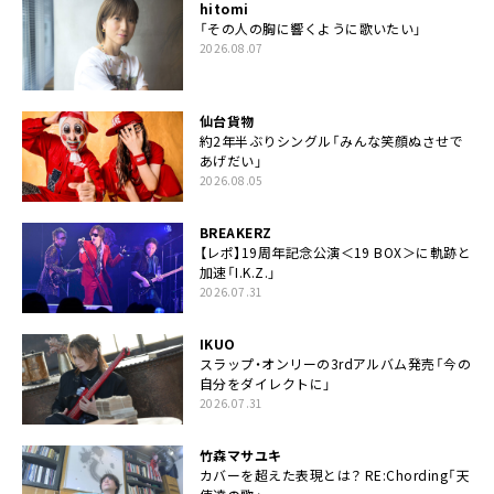
hitomi
「その人の胸に響くように歌いたい」
2026.08.07
仙台貨物
約2年半ぶりシングル「みんな笑顔ぬさせで
あげだい」
2026.08.05
BREAKERZ
【レポ】19周年記念公演＜19 BOX＞に軌跡と
加速「I.K.Z.」
2026.07.31
IKUO
スラップ・オンリーの3rdアルバム発売「今の
自分をダイレクトに」
2026.07.31
竹森マサユキ
カバーを超えた表現とは？ RE:Chording「天