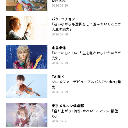
使達の歌」
2026.07.30
パク・ユチョン
「迷いながらも選択をして進んでいくことが
人生の魅力」
2026.07.30
中島卓偉
「たったひとりの人生を狂わせられたほうが
光栄」
2026.07.29
TAIRIK
ソロメジャーデビューアルバム『Mother』発
売
2026.07.29
東京メルヘン倶楽部
「盛り上がり・個性・かわいい・マジメ・闇堕
ち」
2026.07.26