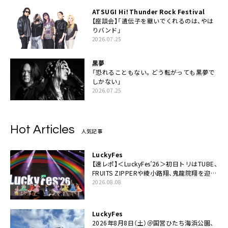
ATSUGI Hi！Thunder Rock Festival
【座談会】「遺伝子を継いでくれるのは、やは
りバンド」
2026.07.25
黒夢
「恐れることもない。どう転がっても黒夢で
しかない」
2026.07.25
Hot Articles
人気記事
LuckyFes
【速レポ】＜LuckyFes’26＞初日トリはTUBE、
FRUITS ZIPPERや綾小路翔、鬼龍院翔を迎え
た豪華コラボも「知ってたらぜひ一緒に歌っ
2026.08.08
てちょうだい」
LuckyFes
2026年8月8日（土）＠国営ひたち海浜公園、