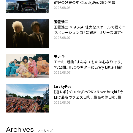
絶好の好天の中＜LuckyFes’26＞開幕
2026.08.08
玉置浩二
玉置浩二 × ASKA、壮大なスケールで描くコ
ラボレーション曲「音銀河」リリース決定。
カップリングには新曲「命の宿り」収録も
2026.08.07
モナキ
モナキ、新曲「すみなすものは心なりけり」
MV公開。RECのギターにEvery Little Thing・
伊藤一朗参加も
2026.08.07
LuckyFes
【速レポ】＜LuckyFes’26＞Novelbright「今
日は最高のフェス日和。最高の休日を、最高
の夏休みを作っていきたい」
2026.08.08
Archives
アーカイブ