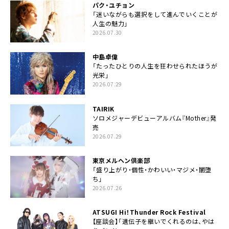
パク・ユチョン
「迷いながらも選択をして進んでいくことが
人生の魅力」
2026.07.30
中島卓偉
「たったひとりの人生を狂わせられたほうが
光栄」
2026.07.29
TAIRIK
ソロメジャーデビューアルバム『Mother』発
売
2026.07.29
東京メルヘン倶楽部
「盛り上がり・個性・かわいい・マジメ・闇堕
ち」
2026.07.26
ATSUGI Hi！Thunder Rock Festival
【座談会】「遺伝子を継いでくれるのは、やは