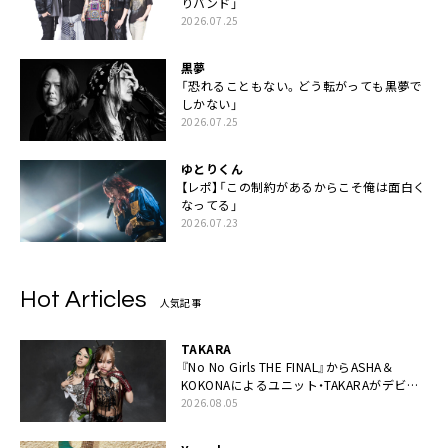
りバンド」
2026.07.25
黒夢
「恐れることもない。どう転がっても黒夢で
しかない」
2026.07.25
ゆとりくん
【レポ】「この制約があるからこそ俺は面白く
なってる」
2026.07.23
Hot Articles
人気記事
TAKARA
『No No Girls THE FINAL』からASHA＆
KOKONAによるユニット・TAKARAがデビュ
ー
2026.08.05