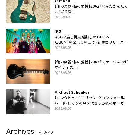
Yamaha
【俺の楽器・私の愛機】2062「なんだかんだで
これが1番」
2026.08.03
キズ
キズ、2度も発売延期した1st LAST
ALBUM『極楽より極上の雨』遂にリリース。
収録曲「はじまり」MV公開
2026.08.05
【俺の楽器・私の愛機】2063「ステージ４のゼ
マイティス。」
2026.08.05
Michael Schenker
【インタビュー】エリック・グロンウォール、
ハード・ロックの今を代表する魂のボーカリ
スト来日決定
2026.08.05
Archives
アーカイブ