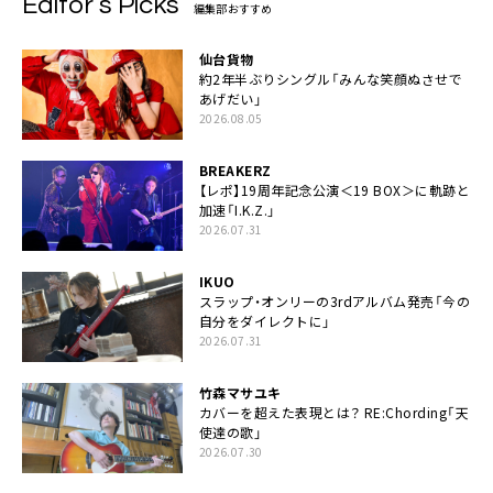
Editor’s Picks
編集部おすすめ
仙台貨物
約2年半ぶりシングル「みんな笑顔ぬさせで
あげだい」
2026.08.05
BREAKERZ
【レポ】19周年記念公演＜19 BOX＞に軌跡と
加速「I.K.Z.」
2026.07.31
IKUO
スラップ・オンリーの3rdアルバム発売「今の
自分をダイレクトに」
2026.07.31
竹森マサユキ
カバーを超えた表現とは？ RE:Chording「天
使達の歌」
2026.07.30