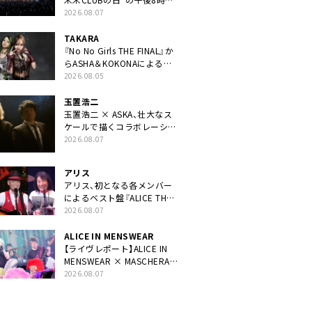
40周年ライブより「FANtachy
2026.08.07
medley」を88年限定公開
TAKARA
『No No Girls THE FINAL』か
らASHA＆KOKONAによるユ
ニット・TAKARAがデビュー
2026.08.05
玉置浩二
玉置浩二 × ASKA、壮大なス
ケールで描くコラボレーショ
ン曲「音銀河」リリース決定。
2026.08.07
カップリングには新曲「命の
宿り」収録も
アリス
アリス、初となる各メンバー
によるベスト盤『ALICE THE
BEST “TORILOGY”』リリー
2026.08.07
ス決定
ALICE IN MENSWEAR
【ライヴレポート】ALICE IN
MENSWEAR × MASCHERA、
ツーマン＜Masquerade in
2026.08.07
Wonderland＞に一夜限り豪
華共演と14年ぶり帰還「数奇
な運命を感じます」