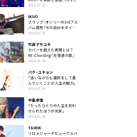
2026.07.31
IKUO
スラップ・オンリーの3rdアル
バム発売「今の自分をダイレ
クトに」
2026.07.31
竹森マサユキ
カバーを超えた表現とは？
RE:Chording「天使達の歌」
2026.07.30
パク・ユチョン
「迷いながらも選択をして進
んでいくことが人生の魅力」
2026.07.30
中島卓偉
「たったひとりの人生を狂わ
せられたほうが光栄」
2026.07.29
TAIRIK
ソロメジャーデビューアルバ