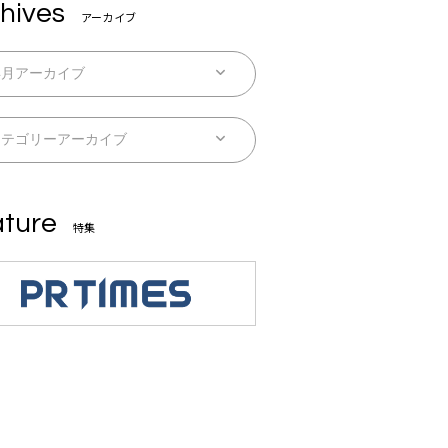
hives
アーカイブ
ture
特集