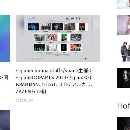
<span>cinema staff</span>主催＜
3＞開
<span>OOPARTS 2023</span>＞に
BRAHMAN、tricot、LITE、アルカラ、
ZAZENら12組
2023.01.27
Hot