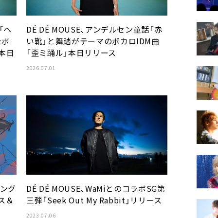
「ヘ
DÉ DÉ MOUSE、アンデルセン童話「赤
たボ
い靴」と舞踏がテーマのボカロIDM曲
本日
「歪ミ踊ル」本日リリース
2026.07.01
シング
DÉ DÉ MOUSE、WaMiとのコラボSG第
ース＆
三弾「Seek Out My Rabbit」リリース
2023.07.06