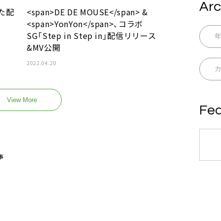
Arc
した配
<span>DE DE MOUSE</span> &
<span>YonYon</span>、コラボ
SG「Step in Step in」配信リリース
&MV公開
2022.04.20
View More
Fea
事