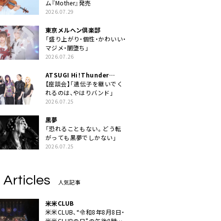
ム『Mother』発売
2026.07.29
東京メルヘン倶楽部
「盛り上がり・個性・かわいい・
マジメ・闇堕ち」
2026.07.26
ATSUGI Hi！Thunder
Rock Festival
【座談会】「遺伝子を継いでく
れるのは、やはりバンド」
2026.07.25
黒夢
「恐れることもない。どう転
がっても黒夢でしかない」
2026.07.25
 Articles
人気記事
米米CLUB
米米CLUB、“令和8年8月8日・
米米CLUBの日”の午後8時に