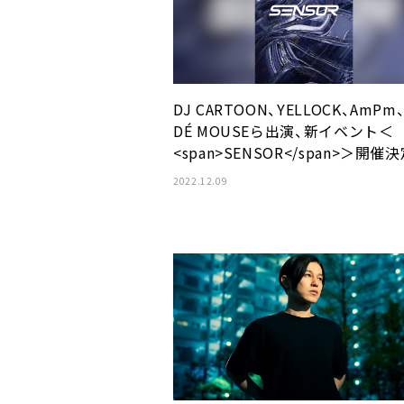
DJ CARTOON、YELLOCK、AmPm
DÉ MOUSEら出演、新イベント＜
<span>SENSOR</span>＞開催
2022.12.09