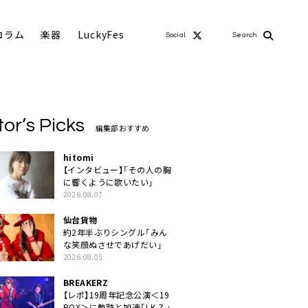
コラム
楽器
LuckyFes
Social
Search
tor’s Picks
編集部おすすめ
hitomi
【インタビュー】「その人の胸
に響くように歌いたい」
2026.08.07
仙台貨物
約2年半ぶりシングル「みん
な笑顔ぬさせであげだい」
2026.08.05
BREAKERZ
【レポ】19周年記念公演＜19
BOX＞に軌跡と加速「I.K.Z.」