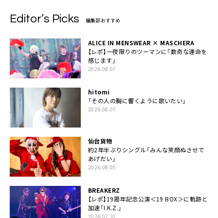
Editor’s Picks
編集部おすすめ
ALICE IN MENSWEAR × MASCHERA
【レポ】一夜限りのツーマンに「数奇な運命を
感じます」
2026.08.07
hitomi
「その人の胸に響くように歌いたい」
2026.08.07
仙台貨物
約2年半ぶりシングル「みんな笑顔ぬさせで
あげだい」
2026.08.05
BREAKERZ
【レポ】19周年記念公演＜19 BOX＞に軌跡と
加速「I.K.Z.」
2026.07.31