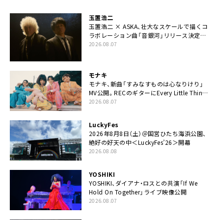
玉置浩二
玉置浩二 × ASKA、壮大なスケールで描くコ
ラボレーション曲「音銀河」リリース決定。
カップリングには新曲「命の宿り」収録も
2026.08.07
モナキ
モナキ、新曲「すみなすものは心なりけり」
MV公開。RECのギターにEvery Little Thing・
伊藤一朗参加も
2026.08.07
LuckyFes
2026年8月8日（土）＠国営ひたち海浜公園、
絶好の好天の中＜LuckyFes’26＞開幕
2026.08.08
YOSHIKI
YOSHIKI、ダイアナ・ロスとの共演「If We
Hold On Together」ライブ映像公開
2026.08.07