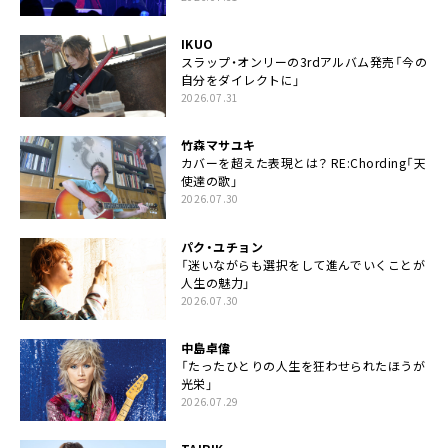
IKUO
スラップ・オンリーの3rdアルバム発売「今の
自分をダイレクトに」
2026.07.31
竹森マサユキ
カバーを超えた表現とは？ RE:Chording「天
使達の歌」
2026.07.30
パク・ユチョン
「迷いながらも選択をして進んでいくことが
人生の魅力」
2026.07.30
中島卓偉
「たったひとりの人生を狂わせられたほうが
光栄」
2026.07.29