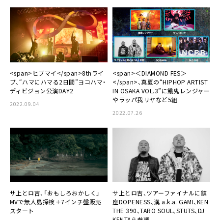
<span>ヒプマイ</span>8thライ
<span>＜DIAMOND FES＞
ブ、“ハマにハマる2日間”ヨコハマ・
</span>、真夏の“HIPHOP ARTIST
ディビジョン公演DAY2
IN OSAKA VOL.3”に餓鬼レンジャー
やラッパ我リヤなど5組
2022.09.04
2022.07.26
サ上とロ吉、「おもしろおかしく」
サ上とロ吉、ツアーファイナルに鎮
MVで無人島探検＋7インチ盤販売
座DOPENESS、漢 a.k.a. GAMI、KEN
スタート
THE 390、TARO SOUL、STUTS、DJ
KENTAら参戦