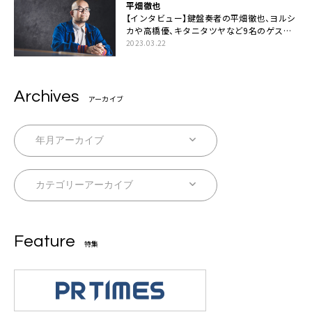
平畑徹也
【インタビュー】鍵盤奏者の平畑徹也、ヨルシ
カや高橋優、キタニタツヤなど9名のゲスト
を迎えた初アルバムに音楽人生の総括「自分
2023.03.22
自身を再確認できた」
Archives
アーカイブ
Feature
特集