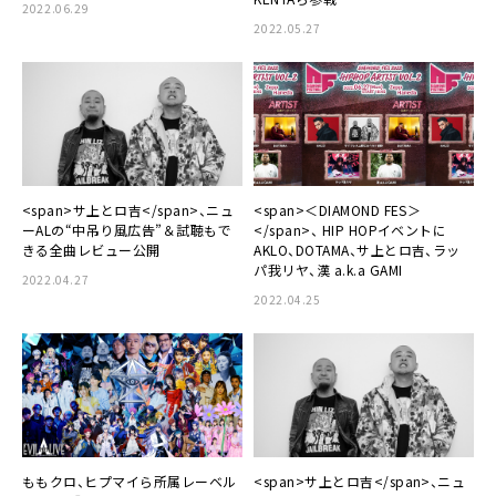
2022.06.29
2022.05.27
<span>サ上とロ吉</span>、ニュ
<span>＜DIAMOND FES＞
ーALの“中吊り風広告”＆試聴もで
</span>、 HIP HOPイベントに
きる全曲レビュー公開
AKLO、DOTAMA、サ上とロ吉、ラッ
パ我リヤ、漢 a.k.a GAMI
2022.04.27
2022.04.25
ももクロ、ヒプマイら所属レーベル
<span>サ上とロ吉</span>、ニュ