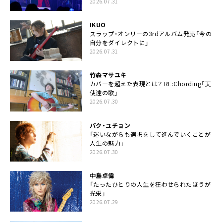
2026.07.31
IKUO
スラップ・オンリーの3rdアルバム発売「今の
自分をダイレクトに」
2026.07.31
竹森マサユキ
カバーを超えた表現とは？ RE:Chording「天
使達の歌」
2026.07.30
パク・ユチョン
「迷いながらも選択をして進んでいくことが
人生の魅力」
2026.07.30
中島卓偉
「たったひとりの人生を狂わせられたほうが
光栄」
2026.07.29