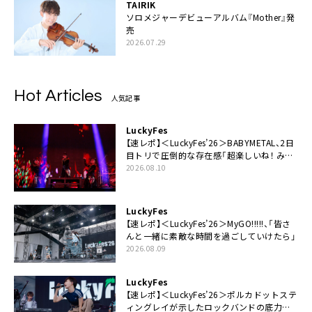
TAIRIK
ソロメジャーデビューアルバム『Mother』発
売
2026.07.29
Hot Articles
人気記事
LuckyFes
【速レポ】＜LuckyFes’26＞BABYMETAL、2日
目トリで圧倒的な存在感「超楽しいね！ みん
なありがとう！」
2026.08.10
LuckyFes
【速レポ】＜LuckyFes’26＞MyGO!!!!!、「皆さ
んと一緒に素敵な時間を過ごしていけたら」
2026.08.09
LuckyFes
【速レポ】＜LuckyFes’26＞ポルカドットステ
ィングレイが示したロックバンドの底力