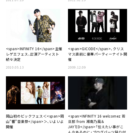
<span>INFINITY 16</span>主催
<span>GICODE</span>、クリス
レゲエフェス、出演アーティスト
マス直前に豪華パーティーナイト開
続々決定
催
2010.05.13
2009.12.09
岡山初のビックフェス＜<span>岡
<span>INFINITY 16 welcomez 若
山”響”音楽祭</span>＞、いよいよ
旦那 from 湘南乃風＆
開催
JAY’ED</span>「伝えたい事がこ
んなあるのに」ブログパーツ貼り付