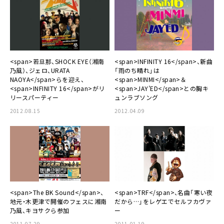
<span>若旦那、SHOCK EYE（湘南
<span>INFINITY 16</span>、新曲
乃風）、ジェロ、URATA
「雨のち晴れ」は
NAOYA</span>らを迎え、
<span>MINMI</span>＆
<span>INFINITY 16</span>がリ
<span>JAY’ED</span>との胸キ
リースパーティー
ュンラブソング
2012.08.15
2012.04.09
<span>The BK Sound</span>、
<span>TRF</span>、名曲「寒い夜
地元・木更津で開催のフェスに湘南
だから…」をレゲエでセルフカヴァ
乃風、キヨサクら参加
ー
2011.07.29
2011.01.19