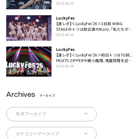
「LuckyFesのマスコットキャラクターである
2026.08.10
俺たちが、ライブとは何であるかを教えてや
る」
LuckyFes
【速レポ】＜LuckyFes’26＞2日目 WING
STAGEのトリは初出演のNiziU、「私たちが最
高の夏の思い出にしてみせます」
2026.08.10
LuckyFes
【速レポ】＜LuckyFes’26＞初日トリはTUBE、
FRUITS ZIPPERや綾小路翔、鬼龍院翔を迎え
た豪華コラボも「知ってたらぜひ一緒に歌っ
2026.08.08
てちょうだい」
Archives
アーカイブ