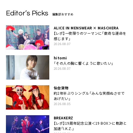
Editor’s Picks
編集部おすすめ
ALICE IN MENSWEAR × MASCHERA
【レポ】一夜限りのツーマンに「数奇な運命を
感じます」
2026.08.07
hitomi
「その人の胸に響くように歌いたい」
2026.08.07
仙台貨物
約2年半ぶりシングル「みんな笑顔ぬさせで
あげだい」
2026.08.05
BREAKERZ
【レポ】19周年記念公演＜19 BOX＞に軌跡と
加速「I.K.Z.」