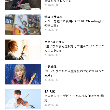
自分をダイレクトに」
2026.07.31
竹森マサユキ
カバーを超えた表現とは？ RE:Chording「天
使達の歌」
2026.07.30
パク・ユチョン
「迷いながらも選択をして進んでいくことが
人生の魅力」
2026.07.30
中島卓偉
「たったひとりの人生を狂わせられたほうが
光栄」
2026.07.29
TAIRIK
ソロメジャーデビューアルバム『Mother』発
売
2026.07.29