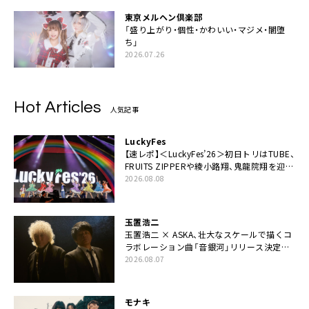
東京メルヘン倶楽部
「盛り上がり・個性・かわいい・マジメ・闇堕
ち」
2026.07.26
Hot Articles
人気記事
LuckyFes
【速レポ】＜LuckyFes’26＞初日トリはTUBE、
FRUITS ZIPPERや綾小路翔、鬼龍院翔を迎え
た豪華コラボも「知ってたらぜひ一緒に歌っ
2026.08.08
てちょうだい」
玉置浩二
玉置浩二 × ASKA、壮大なスケールで描くコ
ラボレーション曲「音銀河」リリース決定。
カップリングには新曲「命の宿り」収録も
2026.08.07
モナキ