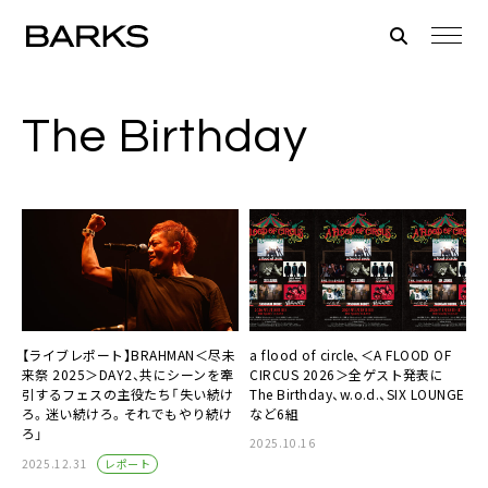
The Birthday
【ライブレポート】BRAHMAN＜尽未
a flood of circle、＜A FLOOD OF
来祭 2025＞DAY2、共にシーンを牽
CIRCUS 2026＞全ゲスト発表に
引するフェスの主役たち「失い続け
The Birthday、w.o.d.、SIX LOUNGE
ろ。迷い続けろ。それでもやり続け
など6組
ろ」
2025.10.16
レポート
2025.12.31