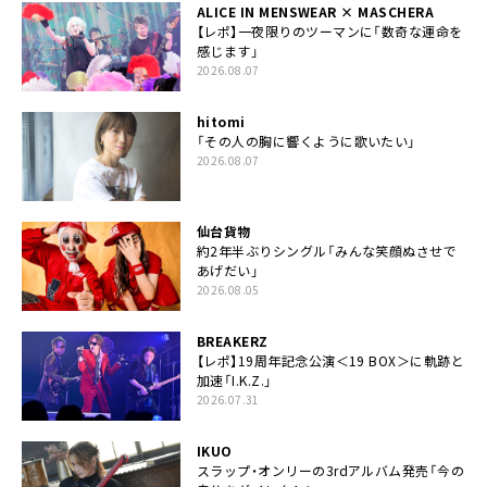
ALICE IN MENSWEAR × MASCHERA
【レポ】一夜限りのツーマンに「数奇な運命を
感じます」
2026.08.07
hitomi
「その人の胸に響くように歌いたい」
2026.08.07
仙台貨物
約2年半ぶりシングル「みんな笑顔ぬさせで
あげだい」
2026.08.05
BREAKERZ
【レポ】19周年記念公演＜19 BOX＞に軌跡と
加速「I.K.Z.」
2026.07.31
IKUO
スラップ・オンリーの3rdアルバム発売「今の