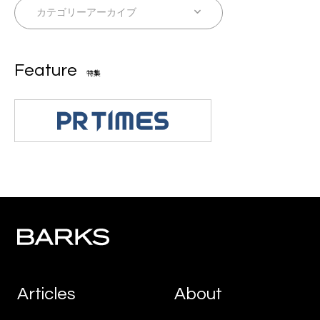
Feature
特集
Articles
About