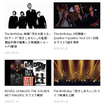
The Birthday、映画『次元を超える』
The Birthday、9月開催＜
EDテーマ「抱きしめたい」の監督・
Quattro×Quattro Tour’25＞日程
豊田利晃が編集した映画版ショー
＆ゲスト5組を発表
トPV解禁
2025.04.25
2025.09.19
ROSSO、LOSALIOS、THE GOLDEN
The Birthday、「抱きしめたい」のラ
WET FINGERS、サブスク解禁
イブ映像を公開
2024.07.23
2024.07.16