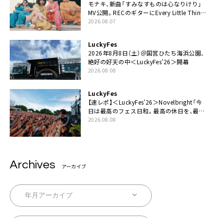
モナキ、新曲「すみなすものは心なりけり」
MV公開。RECのギターにEvery Little Thing・
伊藤一朗参加も
2026.08.07
LuckyFes
2026年8月8日（土）＠国営ひたち海浜公園、
絶好の好天の中＜LuckyFes’26＞開幕
2026.08.08
LuckyFes
【速レポ】＜LuckyFes’26＞Novelbright「今
日は最高のフェス日和。最高の休日を、最高
の夏休みを作っていきたい」
2026.08.08
Archives
アーカイブ