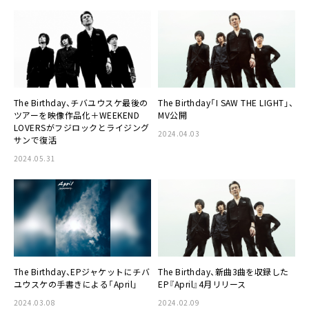
The Birthday、チバユウスケ最後の
The Birthday「I SAW THE LIGHT」、
ツアーを映像作品化＋WEEKEND
MV公開
LOVERSがフジロックとライジング
2024.04.03
サンで復活
2024.05.31
The Birthday、EPジャケットにチバ
The Birthday、新曲3曲を収録した
ユウスケの手書きによる「April」
EP『April』4月リリース
2024.03.08
2024.02.09