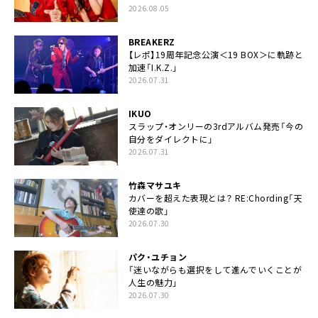
2026.08.05
BREAKERZ
【レポ】19周年記念公演＜19 BOX＞に軌跡と
加速「I.K.Z.」
2026.07.31
IKUO
スラップ・オンリーの3rdアルバム発売「今の
自分をダイレクトに」
2026.07.31
竹森マサユキ
カバーを超えた表現とは？ RE:Chording「天
使達の歌」
2026.07.30
パク・ユチョン
「迷いながらも選択をして進んでいくことが
人生の魅力」
2026.07.30