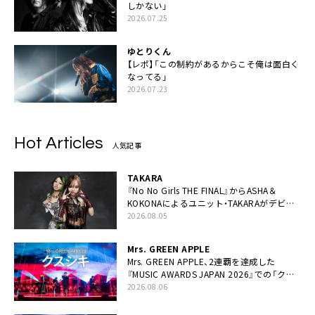
しかない」
2026.07.25
ゆとりくん
【レポ】「この制約があるからこそ俺は面白く
なってる」
2026.07.23
Hot Articles
人気記事
TAKARA
『No No Girls THE FINAL』からASHA＆
KOKONAによるユニット・TAKARAがデビュ
ー
2026.08.05
Mrs. GREEN APPLE
Mrs. GREEN APPLE、2連覇を達成した
『MUSIC AWARDS JAPAN 2026』での「クス
シキ」ライブパフォーマンスをYouTube公開
2026.08.06