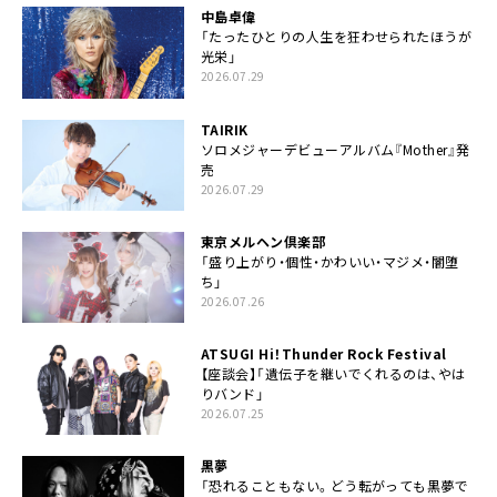
中島卓偉
「たったひとりの人生を狂わせられたほうが
光栄」
2026.07.29
TAIRIK
ソロメジャーデビューアルバム『Mother』発
売
2026.07.29
東京メルヘン倶楽部
「盛り上がり・個性・かわいい・マジメ・闇堕
ち」
2026.07.26
ATSUGI Hi！Thunder Rock Festival
【座談会】「遺伝子を継いでくれるのは、やは
りバンド」
2026.07.25
黒夢
「恐れることもない。どう転がっても黒夢で