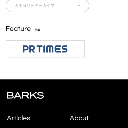
Feature
特集
Articles
About