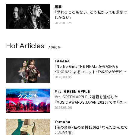
黒夢
「恐れることもない。どう転がっても黒夢で
しかない」
2026.07.25
Hot Articles
人気記事
TAKARA
『No No Girls THE FINAL』からASHA＆
KOKONAによるユニット・TAKARAがデビュ
ー
2026.08.05
Mrs. GREEN APPLE
Mrs. GREEN APPLE、2連覇を達成した
『MUSIC AWARDS JAPAN 2026』での「クス
シキ」ライブパフォーマンスをYouTube公開
2026.08.06
Yamaha
【俺の楽器・私の愛機】2062「なんだかんだで
これが1番」