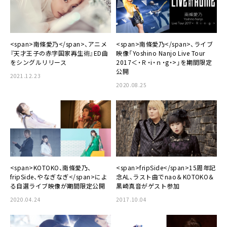
<span>南條愛乃</span>、アニメ
<span>南條愛乃</span>、ライブ
『天才王子の赤字国家再生術』ED曲
映像「Yoshino Nanjo Live Tour
をシングルリリース
2017＜・Ｒ・i・ｎ・g・>」を期間限定
公開
2021.12.23
2020.08.25
<span>KOTOKO、南條愛乃、
<span>fripSide</span>15周年記
fripSide、やなぎなぎ</span>によ
念AL、ラスト曲でnao＆KOTOKO＆
る自選ライブ映像が期間限定公開
黒崎真音がゲスト参加
2020.04.24
2017.10.04