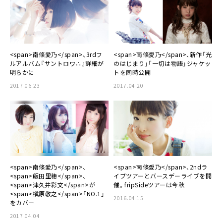
<span>南條愛乃</span>、3rdフ
<span>南條愛乃</span>、新作「光
ルアルバム『サントロワ∴』詳細が
のはじまり」「一切は物語」ジャケッ
明らかに
トを同時公開
2017.06.23
2017.04.20
<span>南條愛乃</span>、
<span>南條愛乃</span>、2ndラ
<span>飯田里穂</span>、
イブツアーとバースデーライブを開
<span>津久井彩文</span>が
催。fripSideツアーは今秋
<span>槇原敬之</span>「NO.1」
2016.04.15
をカバー
2017.04.04