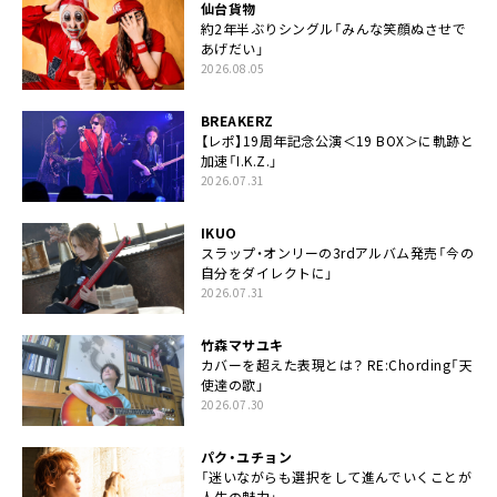
仙台貨物
約2年半ぶりシングル「みんな笑顔ぬさせで
あげだい」
2026.08.05
BREAKERZ
【レポ】19周年記念公演＜19 BOX＞に軌跡と
加速「I.K.Z.」
2026.07.31
IKUO
スラップ・オンリーの3rdアルバム発売「今の
自分をダイレクトに」
2026.07.31
竹森マサユキ
カバーを超えた表現とは？ RE:Chording「天
使達の歌」
2026.07.30
パク・ユチョン
「迷いながらも選択をして進んでいくことが
人生の魅力」