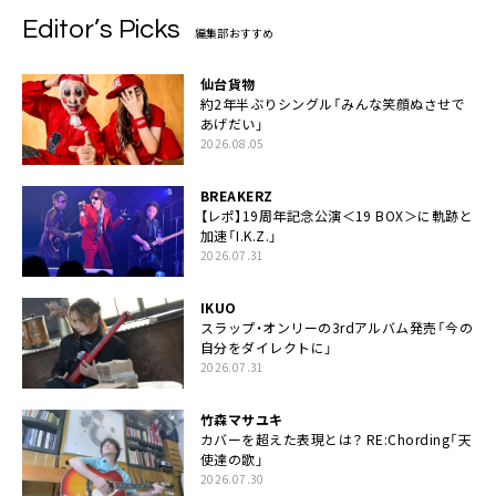
Editor’s Picks
編集部おすすめ
仙台貨物
約2年半ぶりシングル「みんな笑顔ぬさせで
あげだい」
2026.08.05
BREAKERZ
【レポ】19周年記念公演＜19 BOX＞に軌跡と
加速「I.K.Z.」
2026.07.31
IKUO
スラップ・オンリーの3rdアルバム発売「今の
自分をダイレクトに」
2026.07.31
竹森マサユキ
カバーを超えた表現とは？ RE:Chording「天
使達の歌」
2026.07.30