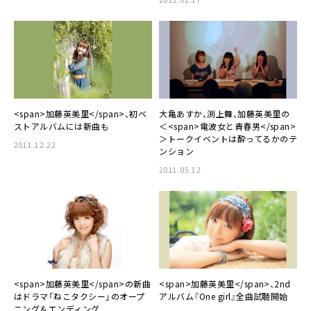
<span>加藤英美里</span>、初ベ
大亀あすか、渕上舞、加藤英美里の
ストアルバムには新曲も
＜<span>電波女と青春男</span>
＞トークイベントは酔ってるかのテ
2011.12.22
ンション
2011.05.12
<span>加藤英美里</span>の新曲
<span>加藤英美里</span>、2nd
はドラマ「ねこタクシー」のオープ
アルバム『One girl』全曲試聴開始
ニング＆エンディング