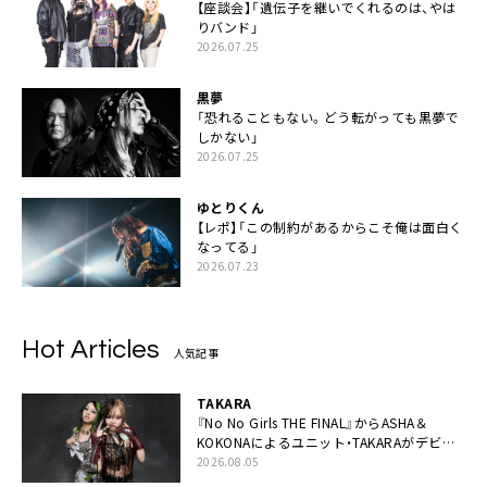
【座談会】「遺伝子を継いでくれるのは、やは
りバンド」
2026.07.25
黒夢
「恐れることもない。どう転がっても黒夢で
しかない」
2026.07.25
ゆとりくん
【レポ】「この制約があるからこそ俺は面白く
なってる」
2026.07.23
Hot Articles
人気記事
TAKARA
『No No Girls THE FINAL』からASHA＆
KOKONAによるユニット・TAKARAがデビュ
ー
2026.08.05