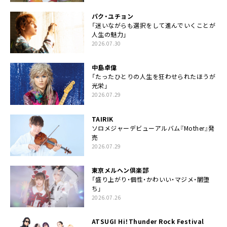
パク・ユチョン
「迷いながらも選択をして進んでいくことが
人生の魅力」
2026.07.30
中島卓偉
「たったひとりの人生を狂わせられたほうが
光栄」
2026.07.29
TAIRIK
ソロメジャーデビューアルバム『Mother』発
売
2026.07.29
東京メルヘン倶楽部
「盛り上がり・個性・かわいい・マジメ・闇堕
ち」
2026.07.26
ATSUGI Hi！Thunder Rock Festival