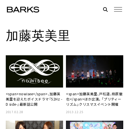
加藤英美里
<span>nowisee</span>、加藤英
<span>加藤英美里、戸松遥、柿原徹
美里を迎えたボイスドラマ『52Hz -
也</span>ほか出演。「プリティー
D side-』最新話公開
リズム」クリスマスイベント開催
2017.02.28
2013.12.25