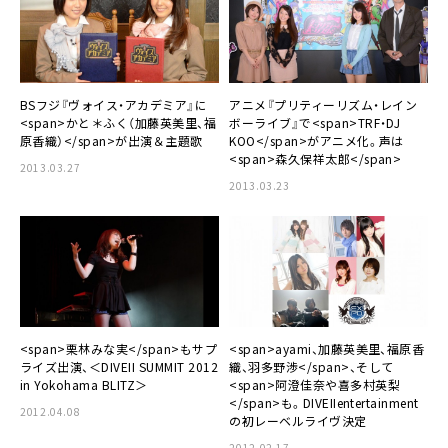
BSフジ『ヴォイス・アカデミア』に
アニメ『プリティーリズム・レイン
<span>かと＊ふく（加藤英美里、福
ボーライブ』で<span>TRF・DJ
原香織）</span>が出演＆主題歌
KOO</span>がアニメ化。声は
<span>森久保祥太郎</span>
2013.03.27
2013.03.23
<span>栗林みな実</span>もサプ
<span>ayami、加藤英美里、福原香
ライズ出演、＜DIVEII SUMMIT 2012
織、羽多野渉</span>、そして
in Yokohama BLITZ＞
<span>阿澄佳奈や喜多村英梨
</span>も。DIVEIIentertainment
2012.04.08
の初レーベルライヴ決定
2012.02.17