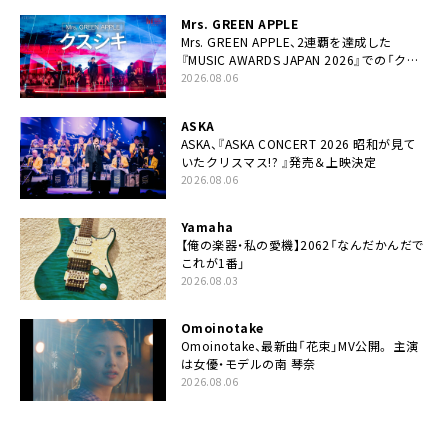
Mrs. GREEN APPLE
Mrs. GREEN APPLE、2連覇を達成した
『MUSIC AWARDS JAPAN 2026』での「クス
シキ」ライブパフォーマンスをYouTube公開
2026.08.06
ASKA
ASKA、『ASKA CONCERT 2026 昭和が見て
いたクリスマス!? 』発売＆上映決定
2026.08.06
Yamaha
【俺の楽器・私の愛機】2062「なんだかんだで
これが1番」
2026.08.03
Omoinotake
Omoinotake、最新曲「花束」MV公開。 主演
は女優・モデルの南 琴奈
2026.08.06