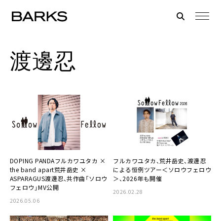
渡邊忍
DOPING PANDAフルカワユタカ ×
フルカワユタカ、荒井岳史、渡邊忍
the band apart荒井岳史 ×
による恒例ツアー＜ソロウフェロウ
ASPARAGUS渡邊忍、共作曲「ソロウ
＞、2026年も開催
フェロウ」MV公開
2026.02.28
2026.05.06