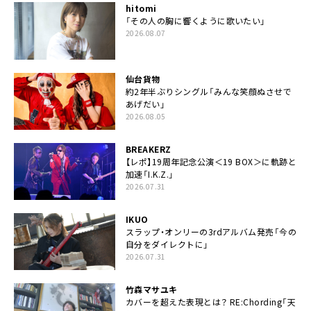
hitomi
「その人の胸に響くように歌いたい」
2026.08.07
仙台貨物
約2年半ぶりシングル「みんな笑顔ぬさせで
あげだい」
2026.08.05
BREAKERZ
【レポ】19周年記念公演＜19 BOX＞に軌跡と
加速「I.K.Z.」
2026.07.31
IKUO
スラップ・オンリーの3rdアルバム発売「今の
自分をダイレクトに」
2026.07.31
竹森マサユキ
カバーを超えた表現とは？ RE:Chording「天