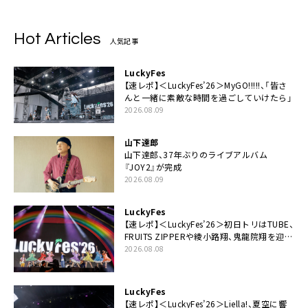
Hot Articles
人気記事
LuckyFes
【速レポ】＜LuckyFes’26＞MyGO!!!!!、「皆さ
んと一緒に素敵な時間を過ごしていけたら」
2026.08.09
山下達郎
山下達郎、37年ぶりのライブアルバム
『JOY2』が完成
2026.08.09
LuckyFes
【速レポ】＜LuckyFes’26＞初日トリはTUBE、
FRUITS ZIPPERや綾小路翔、鬼龍院翔を迎え
た豪華コラボも「知ってたらぜひ一緒に歌っ
2026.08.08
てちょうだい」
LuckyFes
【速レポ】＜LuckyFes’26＞Liella!、夏空に響