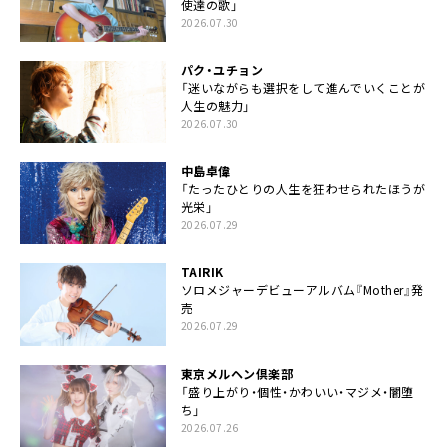
使達の歌」
2026.07.30
パク・ユチョン
「迷いながらも選択をして進んでいくことが
人生の魅力」
2026.07.30
中島卓偉
「たったひとりの人生を狂わせられたほうが
光栄」
2026.07.29
TAIRIK
ソロメジャーデビューアルバム『Mother』発
売
2026.07.29
東京メルヘン倶楽部
「盛り上がり・個性・かわいい・マジメ・闇堕
ち」
2026.07.26