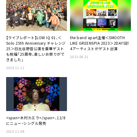
【ライブレポート】LOW IQ 01、＜
the band apart主催＜SMOOTH
Solo 25th Anniversary チャレンジ
LIKE GREENSPIA 2023＞2DAYS計
25＞日比谷野音公演を豪華ゲスト
4アーティストがゲスト出演
も祝福「25周年、楽しいお祭りがで
2023.08.31
きました」
2024.11.11
<span>木村カエラ</span>、12/8
にニュー・シングル発売
2010.11.08