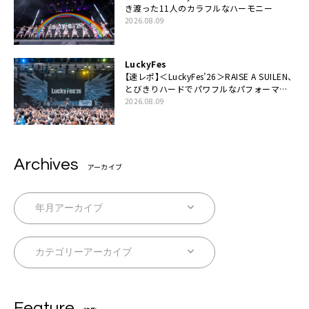
き渡った11人のカラフルなハーモニー
2026.08.09
LuckyFes
【速レポ】＜LuckyFes’26＞RAISE A SUILEN、
とびきりハードでパワフルなパフォーマン
ス「一緒に踊っていただけますか？」
2026.08.09
Archives
アーカイブ
Feature