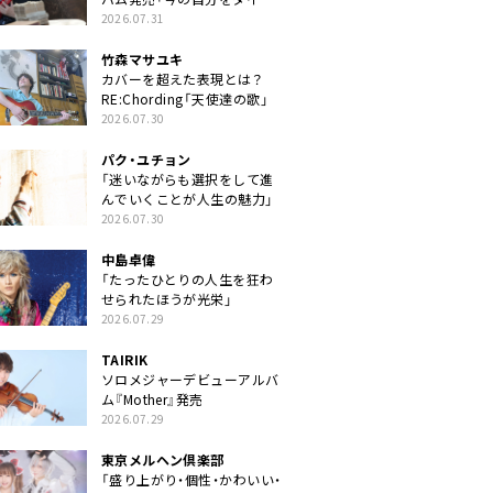
クトに」
2026.07.31
竹森マサユキ
カバーを超えた表現とは？
RE:Chording「天使達の歌」
2026.07.30
パク・ユチョン
「迷いながらも選択をして進
んでいくことが人生の魅力」
2026.07.30
中島卓偉
「たったひとりの人生を狂わ
せられたほうが光栄」
2026.07.29
TAIRIK
ソロメジャーデビューアルバ
ム『Mother』発売
2026.07.29
東京メルヘン倶楽部
「盛り上がり・個性・かわいい・