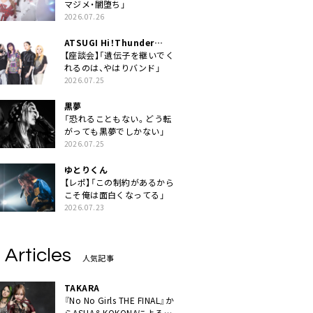
マジメ・闇堕ち」
2026.07.26
ATSUGI Hi！Thunder
Rock Festival
【座談会】「遺伝子を継いでく
れるのは、やはりバンド」
2026.07.25
黒夢
「恐れることもない。どう転
がっても黒夢でしかない」
2026.07.25
ゆとりくん
【レポ】「この制約があるから
こそ俺は面白くなってる」
2026.07.23
 Articles
人気記事
TAKARA
『No No Girls THE FINAL』か
らASHA＆KOKONAによるユ