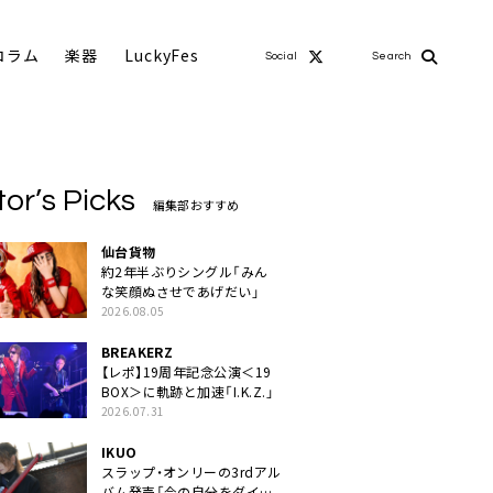
コラム
楽器
LuckyFes
Social
Search
tor’s Picks
編集部おすすめ
仙台貨物
約2年半ぶりシングル「みん
な笑顔ぬさせであげだい」
2026.08.05
BREAKERZ
【レポ】19周年記念公演＜19
BOX＞に軌跡と加速「I.K.Z.」
2026.07.31
IKUO
スラップ・オンリーの3rdアル
バム発売「今の自分をダイレ