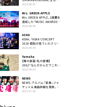
ニット・TAKARAがデビュー
2026.08.05
Mrs. GREEN APPLE
Mrs. GREEN APPLE、2連覇を
達成した『MUSIC AWARDS
JAPAN 2026』での「クスシ
2026.08.06
キ」ライブパフォーマンスを
YouTube公開
ASKA
ASKA、『ASKA CONCERT
2026 昭和が見ていたクリス
マス!? 』発売＆上映決定
2026.08.06
Yamaha
【俺の楽器・私の愛機】
2062「なんだかんだでこれが
1番」
2026.08.03
NEWS
NEWS、アルバム『変身』ジャ
ケット＆楽曲詳細を発表。ナ
レーションは⼭寺宏⼀
2025.07.09