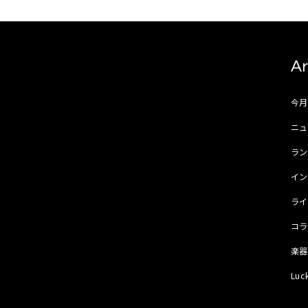
Ar
今
ニュ
ラ
イ
ラ
コ
楽
Luc