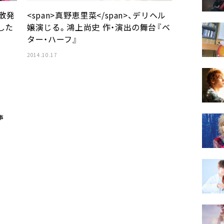
解散発
<span>真野恵里菜</span>、デリヘル
した
嬢演じる。鴻上尚史 作・演出の舞台『ベ
ター・ハーフ』
2014.10.17
事