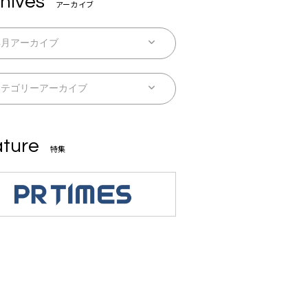
hives
アーカイブ
ture
特集