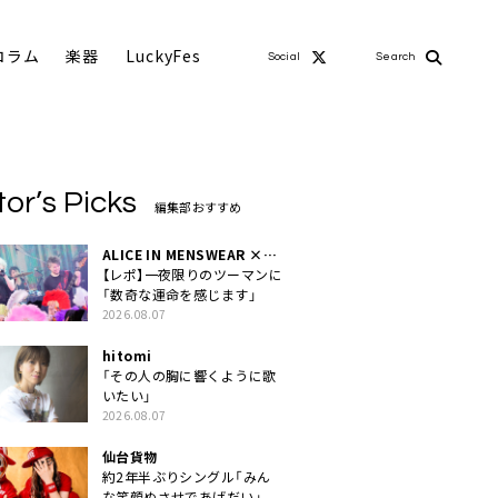
コラム
楽器
LuckyFes
Social
Search
tor’s Picks
編集部おすすめ
ALICE IN MENSWEAR ×
MASCHERA
【レポ】一夜限りのツーマンに
「数奇な運命を感じます」
2026.08.07
hitomi
「その人の胸に響くように歌
いたい」
2026.08.07
仙台貨物
約2年半ぶりシングル「みん
な笑顔ぬさせであげだい」