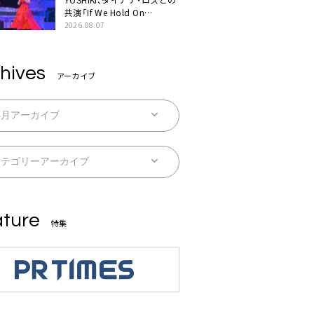
共演「If We Hold On
Together」ライブ映像公開
2026.08.07
hives
アーカイブ
ture
特集