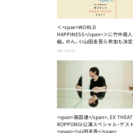
＜<span>WORLD
HAPPINESS</span>＞に竹中直
組。のん、小山田圭吾ら参加も決定
2017.06.20
<span>高田漣</span>、EX THEAT
ROPPONGI公演スペシャル・ゲス
<span>小山田圭吾</span>