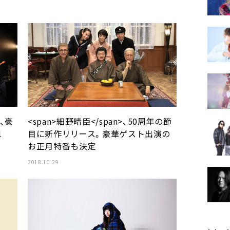
>、豪
<span>細野晴臣</span>、50周年の節
1
目に新作リリース。豪華ゲスト出演の
お正月特番も決定
2018.10.29