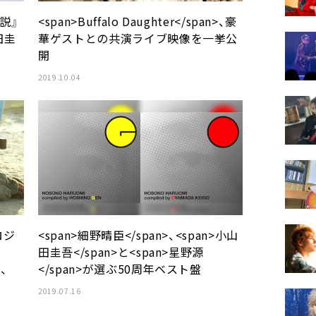
小説』
<span>Buffalo Daughter</span>、豪
田圭
華ゲストとの共演ライブ映像を一挙公
開
2019.10.04
ロジ
<span>細野晴臣</span>、<span>小山
田圭吾</span>と<span>星野源
>、
</span>が選ぶ50周年ベスト盤
2019.07.16