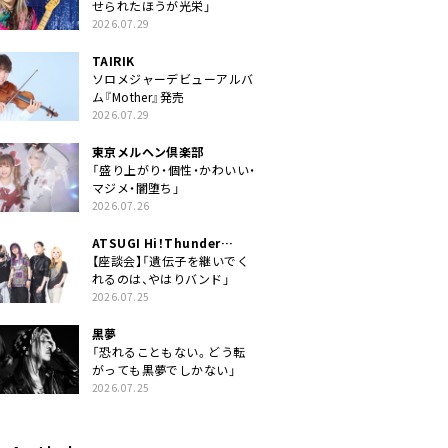
せられたほうが光栄」
2026.07.29
TAIRIK
ソロメジャーデビューアルバ
ム『Mother』発売
2026.07.29
東京メルヘン倶楽部
「盛り上がり・個性・かわいい・
マジメ・闇堕ち」
2026.07.26
ATSUGI Hi！Thunder
Rock Festival
【座談会】「遺伝子を継いでく
れるのは、やはりバンド」
2026.07.25
黒夢
「恐れることもない。どう転
がっても黒夢でしかない」
2026.07.25