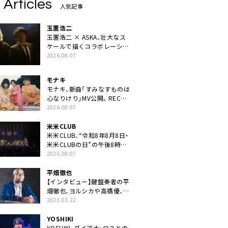
 Articles
人気記事
玉置浩二
玉置浩二 × ASKA、壮大なス
ケールで描くコラボレーショ
ン曲「音銀河」リリース決定。
2026.08.07
カップリングには新曲「命の
宿り」収録も
モナキ
モナキ、新曲「すみなすものは
心なりけり」MV公開。RECの
ギターにEvery Little Thing・
2026.08.07
伊藤一朗参加も
米米CLUB
米米CLUB、“令和8年8月8日・
米米CLUBの日”の午後8時に
40周年ライブより「FANtachy
2026.08.07
medley」を88年限定公開
平畑徹也
【インタビュー】鍵盤奏者の平
畑徹也、ヨルシカや高橋優、キ
タニタツヤなど9名のゲスト
2023.03.22
を迎えた初アルバムに音楽人
生の総括「自分自身を再確認
YOSHIKI
できた」
YOSHIKI、ダイアナ・ロスとの