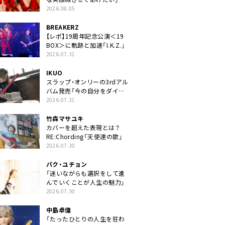
2026.08.05
BREAKERZ
【レポ】19周年記念公演＜19
BOX＞に軌跡と加速「I.K.Z.」
2026.07.31
IKUO
スラップ・オンリーの3rdアル
バム発売「今の自分をダイレ
クトに」
2026.07.31
竹森マサユキ
カバーを超えた表現とは？
RE:Chording「天使達の歌」
2026.07.30
パク・ユチョン
「迷いながらも選択をして進
んでいくことが人生の魅力」
2026.07.30
中島卓偉
「たったひとりの人生を狂わ