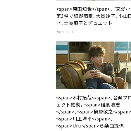
<span>原田知世</span>、『恋愛
第3弾で細野晴臣、大貫妙子、小山
吾、土岐麻子とデュエット
2020.08.31
<span>木村拓哉</span>、音楽プ
ェクト始動。<span>稲葉浩志
</span>、<span>槇原敬之</span
<span>川上洋平</span>、
<span>Uru</span>ら楽曲提供