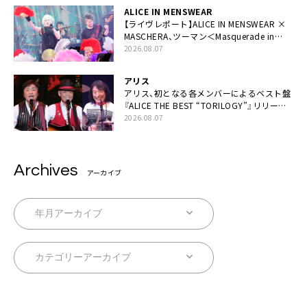
ALICE IN MENSWEAR
【ライヴレポート】ALICE IN MENSWEAR ×
MASCHERA、ツーマン＜Masquerade in
Wonderland＞に一夜限り豪華共演と14年
2026.08.07
ぶり帰還「数奇な運命を感じます」
アリス
アリス、初となる各メンバーによるベスト盤
『ALICE THE BEST “TORILOGY”』リリース
決定
2026.08.07
Archives
アーカイブ