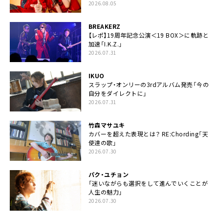
2026.08.05
BREAKERZ
【レポ】19周年記念公演＜19 BOX＞に軌跡と
加速「I.K.Z.」
2026.07.31
IKUO
スラップ・オンリーの3rdアルバム発売「今の
自分をダイレクトに」
2026.07.31
竹森マサユキ
カバーを超えた表現とは？ RE:Chording「天
使達の歌」
2026.07.30
パク・ユチョン
「迷いながらも選択をして進んでいくことが
人生の魅力」
2026.07.30