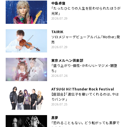
中島卓偉
「たったひとりの人生を狂わせられたほうが
光栄」
2026.07.29
TAIRIK
ソロメジャーデビューアルバム『Mother』発
売
2026.07.29
東京メルヘン倶楽部
「盛り上がり・個性・かわいい・マジメ・闇堕
ち」
2026.07.26
ATSUGI Hi！Thunder Rock Festival
【座談会】「遺伝子を継いでくれるのは、やは
りバンド」
2026.07.25
黒夢
「恐れることもない。どう転がっても黒夢で