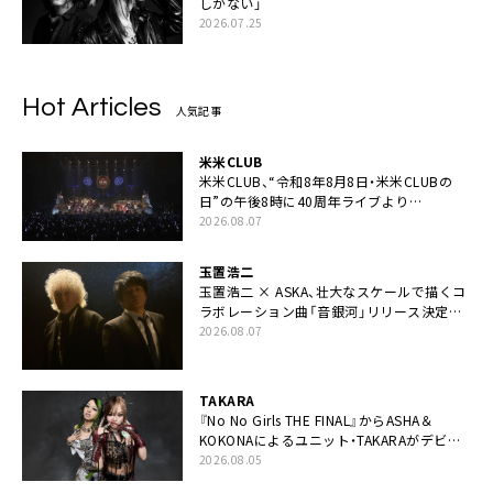
しかない」
2026.07.25
Hot Articles
人気記事
米米CLUB
米米CLUB、“令和8年8月8日・米米CLUBの
日”の午後8時に40周年ライブより
「FANtachy medley」を88年限定公開
2026.08.07
玉置浩二
玉置浩二 × ASKA、壮大なスケールで描くコ
ラボレーション曲「音銀河」リリース決定。
カップリングには新曲「命の宿り」収録も
2026.08.07
TAKARA
『No No Girls THE FINAL』からASHA＆
KOKONAによるユニット・TAKARAがデビュ
ー
2026.08.05