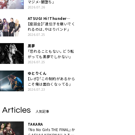
マジメ・闇堕ち」
2026.07.26
ATSUGI Hi！Thunder
Rock Festival
【座談会】「遺伝子を継いでく
れるのは、やはりバンド」
2026.07.25
黒夢
「恐れることもない。どう転
がっても黒夢でしかない」
2026.07.25
ゆとりくん
【レポ】「この制約があるから
こそ俺は面白くなってる」
2026.07.23
 Articles
人気記事
TAKARA
『No No Girls THE FINAL』か
らASHA＆KOKONAによるユ