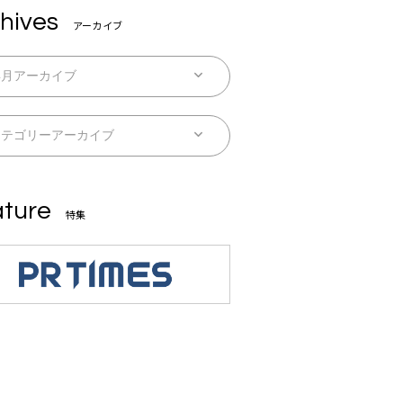
hives
アーカイブ
ture
特集