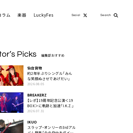
コラム
楽器
LuckyFes
Social
Search
tor’s Picks
編集部おすすめ
仙台貨物
約2年半ぶりシングル「みん
な笑顔ぬさせであげだい」
2026.08.05
BREAKERZ
【レポ】19周年記念公演＜19
BOX＞に軌跡と加速「I.K.Z.」
2026.07.31
IKUO
スラップ・オンリーの3rdアル
バム発売「今の自分をダイレ