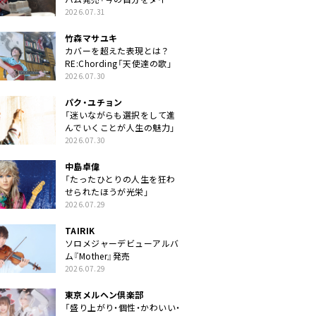
クトに」
2026.07.31
竹森マサユキ
カバーを超えた表現とは？
RE:Chording「天使達の歌」
2026.07.30
パク・ユチョン
「迷いながらも選択をして進
んでいくことが人生の魅力」
2026.07.30
中島卓偉
「たったひとりの人生を狂わ
せられたほうが光栄」
2026.07.29
TAIRIK
ソロメジャーデビューアルバ
ム『Mother』発売
2026.07.29
東京メルヘン倶楽部
「盛り上がり・個性・かわいい・