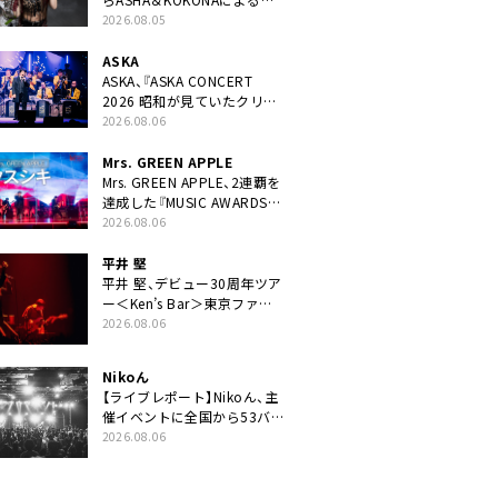
ニット・TAKARAがデビュー
2026.08.05
ASKA
ASKA、『ASKA CONCERT
2026 昭和が見ていたクリス
マス!? 』発売＆上映決定
2026.08.06
Mrs. GREEN APPLE
Mrs. GREEN APPLE、2連覇を
達成した『MUSIC AWARDS
JAPAN 2026』での「クスシ
2026.08.06
キ」ライブパフォーマンスを
YouTube公開
平井 堅
平井 堅、デビュー30周年ツア
ー＜Ken’s Bar＞東京ファイ
ナル公演の映像商品化決定。
2026.08.06
ブックレットには平井堅のメ
ッセージ掲載も
Nikoん
【ライブレポート】Nikoん、主
催イベントに全国から53バ
ンドが出演「自分たちが積み
2026.08.06
上げてきた中身の重みを実感
した」