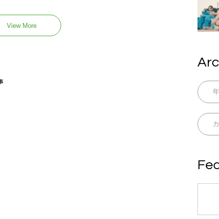
View More
Arc
事
Fea