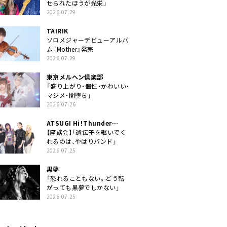
せられたほうが光栄」
2026.07.29
TAIRIK
ソロメジャーデビューアルバ
ム『Mother』発売
2026.07.29
東京メルヘン倶楽部
「盛り上がり・個性・かわいい・
マジメ・闇堕ち」
2026.07.26
ATSUGI Hi！Thunder
Rock Festival
【座談会】「遺伝子を継いでく
れるのは、やはりバンド」
2026.07.25
黒夢
「恐れることもない。どう転
がっても黒夢でしかない」
2026.07.25