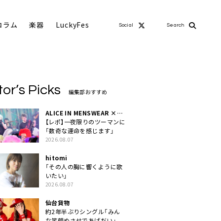
コラム
楽器
LuckyFes
Social
Search
tor’s Picks
編集部おすすめ
ALICE IN MENSWEAR ×
MASCHERA
【レポ】一夜限りのツーマンに
「数奇な運命を感じます」
2026.08.07
hitomi
「その人の胸に響くように歌
いたい」
2026.08.07
仙台貨物
約2年半ぶりシングル「みん
な笑顔ぬさせであげだい」