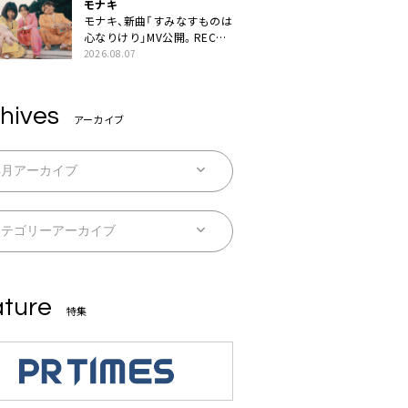
モナキ
モナキ、新曲「すみなすものは
心なりけり」MV公開。RECの
ギターにEvery Little Thing・
2026.08.07
伊藤一朗参加も
hives
アーカイブ
ture
特集