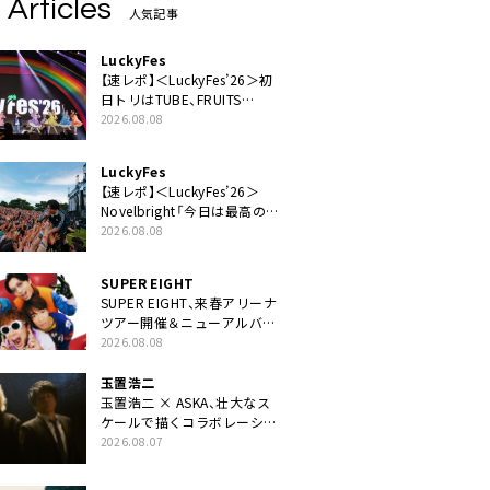
 Articles
人気記事
LuckyFes
【速レポ】＜LuckyFes’26＞初
日トリはTUBE、FRUITS
ZIPPERや綾小路翔、鬼龍院翔
2026.08.08
を迎えた豪華コラボも「知っ
てたらぜひ一緒に歌ってちょ
LuckyFes
うだい」
【速レポ】＜LuckyFes’26＞
Novelbright「今日は最高のフ
ェス日和。最高の休日を、最
2026.08.08
高の夏休みを作っていきた
い」
SUPER EIGHT
SUPER EIGHT、来春アリーナ
ツアー開催＆ニューアルバム
発売決定げるEP『ダンダー
2026.08.08
ラ』本日リリース
玉置浩二
玉置浩二 × ASKA、壮大なス
ケールで描くコラボレーショ
ン曲「音銀河」リリース決定。
2026.08.07
カップリングには新曲「命の
宿り」収録も