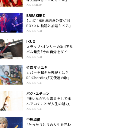
2026.08.05
BREAKERZ
【レポ】19周年記念公演＜19
BOX＞に軌跡と加速「I.K.Z.」
2026.07.31
IKUO
スラップ・オンリーの3rdアル
バム発売「今の自分をダイレ
クトに」
2026.07.31
竹森マサユキ
カバーを超えた表現とは？
RE:Chording「天使達の歌」
2026.07.30
パク・ユチョン
「迷いながらも選択をして進
んでいくことが人生の魅力」
2026.07.30
中島卓偉
「たったひとりの人生を狂わ