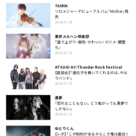
TAIRIK
ソロメジャーデビューアルバム『Mother』発
売
2026.07.29
東京メルヘン倶楽部
「盛り上がり・個性・かわいい・マジメ・闇堕
ち」
2026.07.26
ATSUGI Hi！Thunder Rock Festival
【座談会】「遺伝子を継いでくれるのは、やは
りバンド」
2026.07.25
黒夢
「恐れることもない。どう転がっても黒夢で
しかない」
2026.07.25
ゆとりくん
【レポ】「この制約があるからこそ俺は面白く