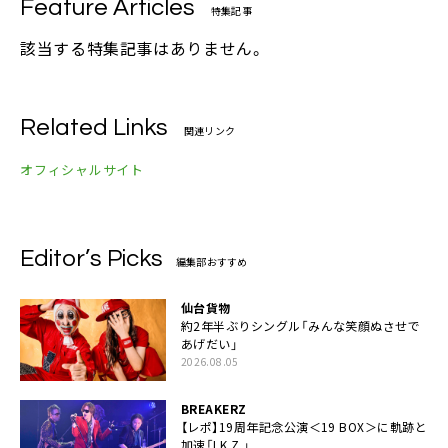
Feature Articles
特集記事
該当する特集記事はありません。
Related Links
関連リンク
オフィシャルサイト
Editor’s Picks
編集部おすすめ
仙台貨物
約2年半ぶりシングル「みんな笑顔ぬさせで
あげだい」
2026.08.05
BREAKERZ
【レポ】19周年記念公演＜19 BOX＞に軌跡と
加速「I.K.Z.」