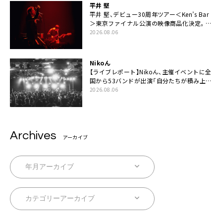
平井 堅
平井 堅、デビュー30周年ツアー＜Ken’s Bar
＞東京ファイナル公演の映像商品化決定。ブ
ックレットには平井堅のメッセージ掲載も
2026.08.06
Nikoん
【ライブレポート】Nikoん、主催イベントに全
国から53バンドが出演「自分たちが積み上げ
てきた中身の重みを実感した」
2026.08.06
Archives
アーカイブ