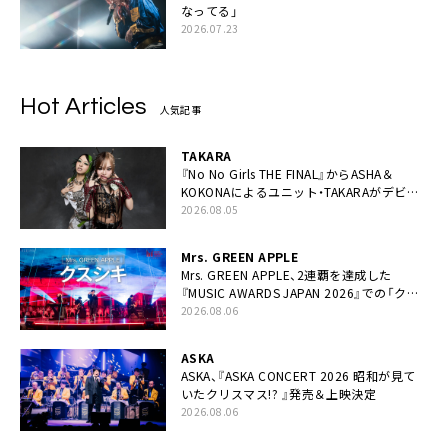
なってる」
2026.07.23
Hot Articles
人気記事
TAKARA
『No No Girls THE FINAL』からASHA＆
KOKONAによるユニット・TAKARAがデビュ
ー
2026.08.05
Mrs. GREEN APPLE
Mrs. GREEN APPLE、2連覇を達成した
『MUSIC AWARDS JAPAN 2026』での「クス
シキ」ライブパフォーマンスをYouTube公開
2026.08.06
ASKA
ASKA、『ASKA CONCERT 2026 昭和が見て
いたクリスマス!? 』発売＆上映決定
2026.08.06