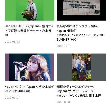
<span>HALFBY</span>、動画サイ
真冬なのにメチャクチャ熱い、
トで話題の楽曲がチャート急上昇
<span>BEAT
中
CRUSADERS</span>＜BOYZ OF
SUMMER ’09＞
2010.05.25
2009.12.19
<span>MiChi</span>、初の主催イ
期待のティーンエイジャー、
ベントで500人熱狂
<span>ザ・カビーディーズ
</span>がUKに先駆け日本上陸
2009.03.13
2008.08.03