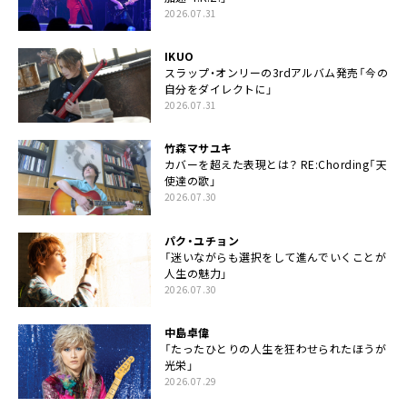
2026.07.31
IKUO
スラップ・オンリーの3rdアルバム発売「今の
自分をダイレクトに」
2026.07.31
竹森マサユキ
カバーを超えた表現とは？ RE:Chording「天
使達の歌」
2026.07.30
パク・ユチョン
「迷いながらも選択をして進んでいくことが
人生の魅力」
2026.07.30
中島卓偉
「たったひとりの人生を狂わせられたほうが
光栄」
2026.07.29