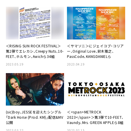
＜RISING SUN ROCK FESTIVAL＞
＜サマソニ＞にジェイコブ・コリア
第2弾でエレカシ、Creepy Nuts、10-
ー、Original Love、鈴木雅之、
FEET、ホルモン、Awichら34組
PassCode、KANGDANIELら
2023.05.19
2023.04.19
(sic)boy、JESSEを迎えたシングル
＜<span>METROCK
「Dark Horse (Prod. KM)」配信&MV
2023</span>＞第3弾で10-FEET、
公開
Vaundy、Mrs. GREEN APPLEら8組
2023.03.22
2023.02.15