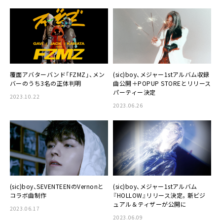
覆面アバターバンド「FZMZ」、メン
(sic)boy、メジャー1stアルバム収録
バーのうち3名の正体判明
曲公開＋POPUP STOREとリリース
パーティー決定
2023.10.22
2023.06.26
(sic)boy、メジャー1stアルバム
(sic)boy、SEVENTEENのVernonと
『HOLLOW』リリース決定。新ビジ
コラボ曲制作
ュアル＆ティザーが公開に
2023.06.17
2023.06.09