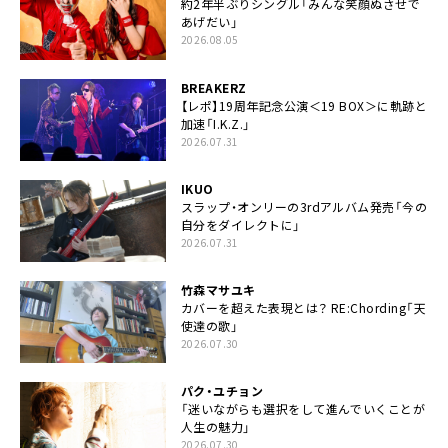
約2年半ぶりシングル「みんな笑顔ぬさせで
あげだい」
2026.08.05
BREAKERZ
【レポ】19周年記念公演＜19 BOX＞に軌跡と
加速「I.K.Z.」
2026.07.31
IKUO
スラップ・オンリーの3rdアルバム発売「今の
自分をダイレクトに」
2026.07.31
竹森マサユキ
カバーを超えた表現とは？ RE:Chording「天
使達の歌」
2026.07.30
パク・ユチョン
「迷いながらも選択をして進んでいくことが
人生の魅力」
2026.07.30