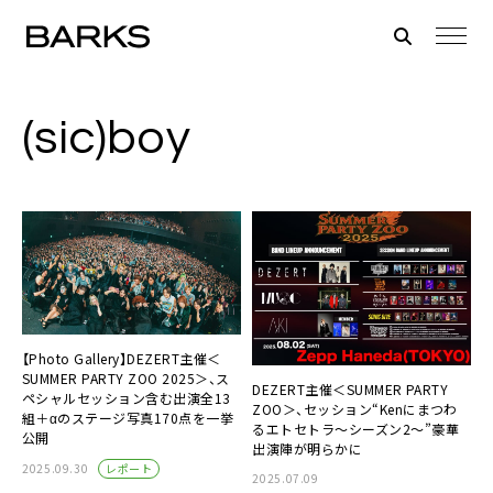
(sic)boy
【Photo Gallery】DEZERT主催＜
SUMMER PARTY ZOO 2025＞、ス
DEZERT主催＜SUMMER PARTY
ペシャルセッション含む出演全13
ZOO＞、セッション“Kenにまつわ
組＋αのステージ写真170点を一挙
るエトセトラ～シーズン2～”豪華
公開
出演陣が明らかに
レポート
2025.09.30
2025.07.09