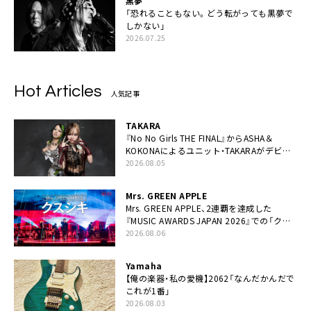
黒夢
「恐れることもない。どう転がっても黒夢で
しかない」
2026.07.25
Hot Articles
人気記事
TAKARA
『No No Girls THE FINAL』からASHA＆
KOKONAによるユニット・TAKARAがデビュ
ー
2026.08.05
Mrs. GREEN APPLE
Mrs. GREEN APPLE、2連覇を達成した
『MUSIC AWARDS JAPAN 2026』での「クス
シキ」ライブパフォーマンスをYouTube公開
2026.08.06
Yamaha
【俺の楽器・私の愛機】2062「なんだかんだで
これが1番」
2026.08.03