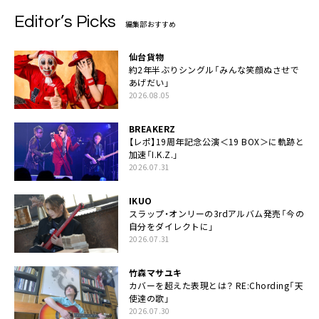
Editor’s Picks
編集部おすすめ
仙台貨物
約2年半ぶりシングル「みんな笑顔ぬさせで
あげだい」
2026.08.05
BREAKERZ
【レポ】19周年記念公演＜19 BOX＞に軌跡と
加速「I.K.Z.」
2026.07.31
IKUO
スラップ・オンリーの3rdアルバム発売「今の
自分をダイレクトに」
2026.07.31
竹森マサユキ
カバーを超えた表現とは？ RE:Chording「天
使達の歌」
2026.07.30