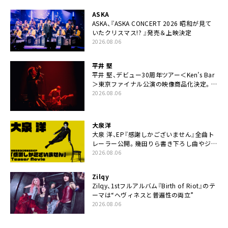
ASKA
ASKA、『ASKA CONCERT 2026 昭和が見て
いたクリスマス!? 』発売＆上映決定
2026.08.06
平井 堅
平井 堅、デビュー30周年ツアー＜Ken’s Bar
＞東京ファイナル公演の映像商品化決定。ブ
ックレットには平井堅のメッセージ掲載も
2026.08.06
大泉洋
大泉 洋、EP『感謝しかございません』全曲ト
レーラー公開。幾田りら書き下ろし曲やジャ
ズピアニスト・小曽根真による提供曲のレコ
2026.08.06
ーディング映像の一部解禁も
Zilqy
Zilqy、1stフルアルバム『Birth of Riot』のテ
ーマは“ヘヴィネスと普遍性の両立”
2026.08.06