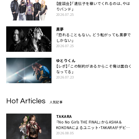
【座談会】「遺伝子を継いでくれるのは、やは
りバンド」
2026.07.25
黒夢
「恐れることもない。どう転がっても黒夢で
しかない」
2026.07.25
ゆとりくん
【レポ】「この制約があるからこそ俺は面白く
なってる」
2026.07.23
Hot Articles
人気記事
TAKARA
『No No Girls THE FINAL』からASHA＆
KOKONAによるユニット・TAKARAがデビュ
ー
2026.08.05