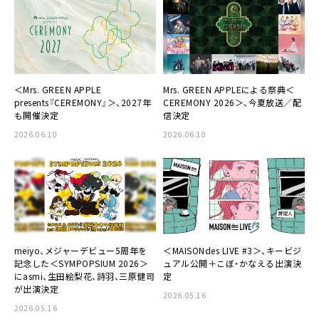
＜Mrs. GREEN APPLE
Mrs. GREEN APPLEによる祭典＜
presents『CEREMONY』＞、2027年
CEREMONY 2026＞、今夏放送／配
も開催決定
信決定
2026.06.10
2026.06.10
meiyo、メジャーデビュー5周年を
＜MAISONdes LIVE #3＞、キービジ
記念した＜SYMPOPSIUM 2026＞
ュアル公開＋こぼ・かなえる出演決
にasmi、生田絵梨花、詩羽、三原健司
定
が出演決定
2026.05.16
2026.05.16