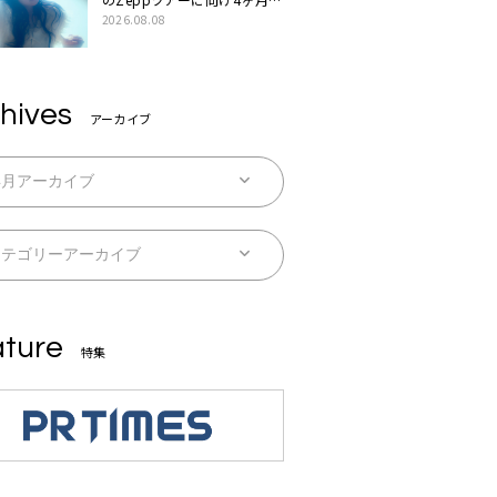
続配信
2026.08.08
hives
アーカイブ
ture
特集