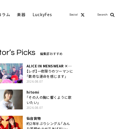
コラム
楽器
LuckyFes
Social
Search
tor’s Picks
編集部おすすめ
ALICE IN MENSWEAR ×
MASCHERA
【レポ】一夜限りのツーマンに
「数奇な運命を感じます」
2026.08.07
hitomi
「その人の胸に響くように歌
いたい」
2026.08.07
仙台貨物
約2年半ぶりシングル「みん
な笑顔ぬさせであげだい」