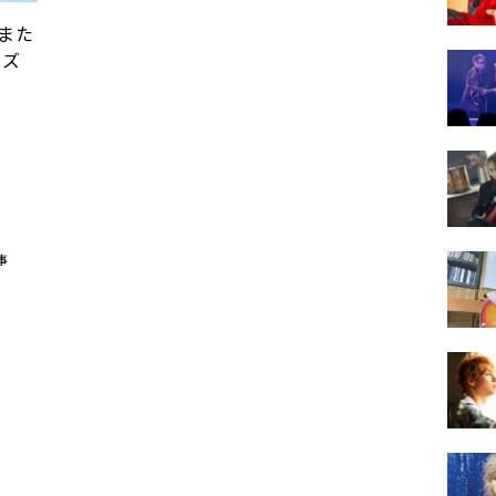
かまた
イズ
事