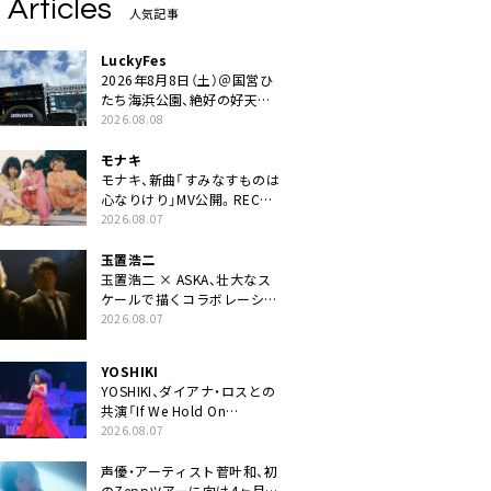
 Articles
人気記事
LuckyFes
2026年8月8日（土）＠国営ひ
たち海浜公園、絶好の好天の
中＜LuckyFes’26＞開幕
2026.08.08
モナキ
モナキ、新曲「すみなすものは
心なりけり」MV公開。RECの
ギターにEvery Little Thing・
2026.08.07
伊藤一朗参加も
玉置浩二
玉置浩二 × ASKA、壮大なス
ケールで描くコラボレーショ
ン曲「音銀河」リリース決定。
2026.08.07
カップリングには新曲「命の
宿り」収録も
YOSHIKI
YOSHIKI、ダイアナ・ロスとの
共演「If We Hold On
Together」ライブ映像公開
2026.08.07
声優・アーティスト菅叶和、初
のZeppツアーに向け4ヶ月連