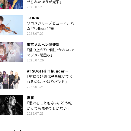
せられたほうが光栄」
2026.07.29
TAIRIK
ソロメジャーデビューアルバ
ム『Mother』発売
2026.07.29
東京メルヘン倶楽部
「盛り上がり・個性・かわいい・
マジメ・闇堕ち」
2026.07.26
ATSUGI Hi！Thunder
Rock Festival
【座談会】「遺伝子を継いでく
れるのは、やはりバンド」
2026.07.25
黒夢
「恐れることもない。どう転
がっても黒夢でしかない」
2026.07.25