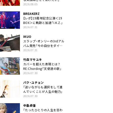
2026.08.05
BREAKERZ
【レポ】19周年記念公演＜19
BOX＞に軌跡と加速「I.K.Z.」
2026.07.31
IKUO
スラップ・オンリーの3rdアル
バム発売「今の自分をダイレ
クトに」
2026.07.31
竹森マサユキ
カバーを超えた表現とは？
RE:Chording「天使達の歌」
2026.07.30
パク・ユチョン
「迷いながらも選択をして進
んでいくことが人生の魅力」
2026.07.30
中島卓偉
「たったひとりの人生を狂わ