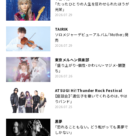
「たったひとりの人生を狂わせられたほうが
光栄」
2026.07.29
TAIRIK
ソロメジャーデビューアルバム『Mother』発
売
2026.07.29
東京メルヘン倶楽部
「盛り上がり・個性・かわいい・マジメ・闇堕
ち」
2026.07.26
ATSUGI Hi！Thunder Rock Festival
【座談会】「遺伝子を継いでくれるのは、やは
りバンド」
2026.07.25
黒夢
「恐れることもない。どう転がっても黒夢で
しかない」