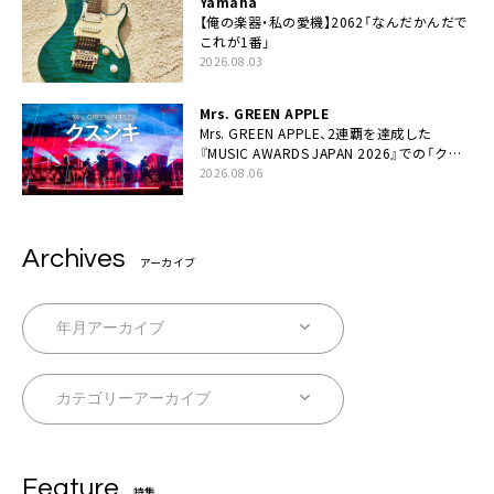
Yamaha
【俺の楽器・私の愛機】2062「なんだかんだで
これが1番」
2026.08.03
Mrs. GREEN APPLE
Mrs. GREEN APPLE、2連覇を達成した
『MUSIC AWARDS JAPAN 2026』での「クス
シキ」ライブパフォーマンスをYouTube公開
2026.08.06
Archives
アーカイブ
Feature
特集