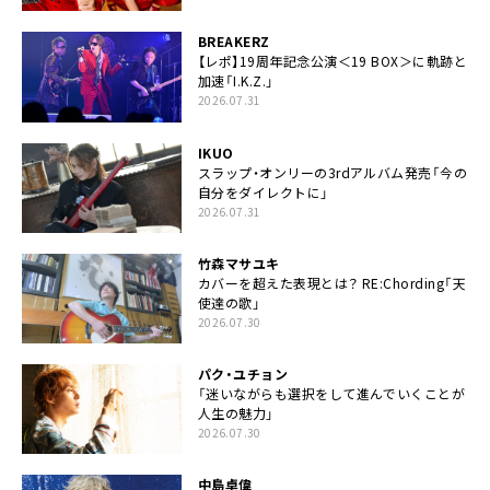
BREAKERZ
【レポ】19周年記念公演＜19 BOX＞に軌跡と
加速「I.K.Z.」
2026.07.31
IKUO
スラップ・オンリーの3rdアルバム発売「今の
自分をダイレクトに」
2026.07.31
竹森マサユキ
カバーを超えた表現とは？ RE:Chording「天
使達の歌」
2026.07.30
パク・ユチョン
「迷いながらも選択をして進んでいくことが
人生の魅力」
2026.07.30
中島卓偉