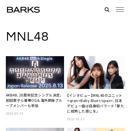
MNL48
AKB48、20周年記念シングル決定。
【インタビュー】MNL48のユニット
前⽥敦⼦ら豪華OG＆海外姉妹グル
<span>Baby Blue</span>、日本
ープメンバーも参加
デビュー曲は自身初バラード「新た
に成熟した感じを」
2025.05.31
2022.01.15