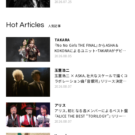
2026.07.25
Hot Articles
人気記事
TAKARA
『No No Girls THE FINAL』からASHA＆
KOKONAによるユニット・TAKARAがデビュ
ー
2026.08.05
玉置浩二
玉置浩二 × ASKA、壮大なスケールで描くコ
ラボレーション曲「音銀河」リリース決定。
カップリングには新曲「命の宿り」収録も
2026.08.07
アリス
アリス、初となる各メンバーによるベスト盤
『ALICE THE BEST “TORILOGY”』リリース
決定
2026.08.07