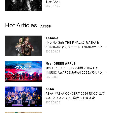
しかない」
2026.07.25
Hot Articles
人気記事
TAKARA
『No No Girls THE FINAL』からASHA＆
KOKONAによるユニット・TAKARAがデビュ
ー
2026.08.05
Mrs. GREEN APPLE
Mrs. GREEN APPLE、2連覇を達成した
『MUSIC AWARDS JAPAN 2026』での「クス
シキ」ライブパフォーマンスをYouTube公開
2026.08.06
ASKA
ASKA、『ASKA CONCERT 2026 昭和が見て
いたクリスマス!? 』発売＆上映決定
2026.08.06