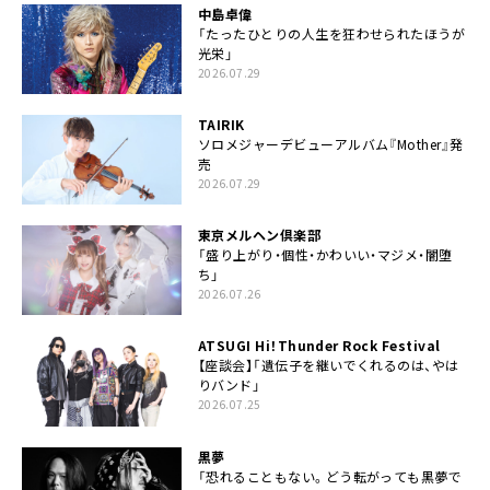
中島卓偉
「たったひとりの人生を狂わせられたほうが
光栄」
2026.07.29
TAIRIK
ソロメジャーデビューアルバム『Mother』発
売
2026.07.29
東京メルヘン倶楽部
「盛り上がり・個性・かわいい・マジメ・闇堕
ち」
2026.07.26
ATSUGI Hi！Thunder Rock Festival
【座談会】「遺伝子を継いでくれるのは、やは
りバンド」
2026.07.25
黒夢
「恐れることもない。どう転がっても黒夢で