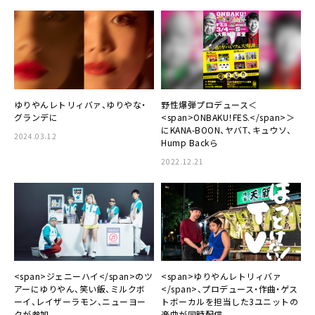
ゆりやんレトリィバァ、ゆりやな・
野性爆弾プロデュース＜
グランデに
<span>ONBAKU！FES.</span>＞
にKANA-BOON、ヤバT、キュウソ、
2024.03.12
Hump Backら
2022.12.21
<span>ジェニーハイ</span>のツ
<span>ゆりやんレトリィバァ
アーにゆりやん、笑い飯、ミルクボ
</span>、プロデュース・作曲・ゲス
ーイ、レイザーラモン、ニューヨー
トボーカルを担当した3ユニットの
クが参加
楽曲が同時配信