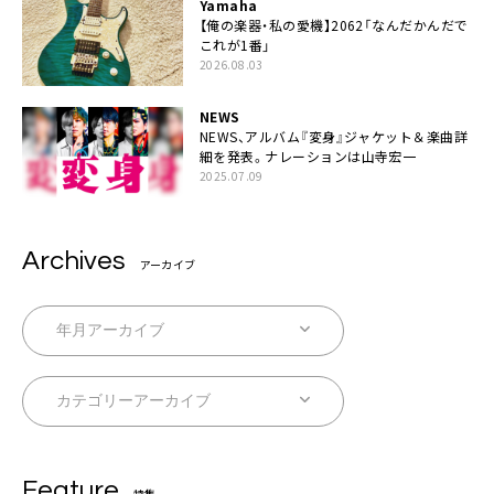
Yamaha
【俺の楽器・私の愛機】2062「なんだかんだで
これが1番」
2026.08.03
NEWS
NEWS、アルバム『変身』ジャケット＆楽曲詳
細を発表。ナレーションは⼭寺宏⼀
2025.07.09
Archives
アーカイブ
Feature
特集