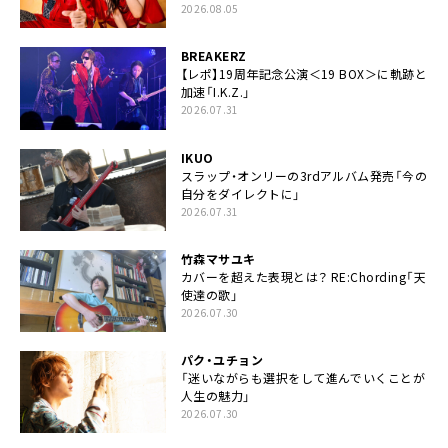
2026.08.05
BREAKERZ
【レポ】19周年記念公演＜19 BOX＞に軌跡と
加速「I.K.Z.」
2026.07.31
IKUO
スラップ・オンリーの3rdアルバム発売「今の
自分をダイレクトに」
2026.07.31
竹森マサユキ
カバーを超えた表現とは？ RE:Chording「天
使達の歌」
2026.07.30
パク・ユチョン
「迷いながらも選択をして進んでいくことが
人生の魅力」
2026.07.30