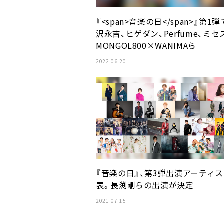
『<span>音楽の日</span>』第1
沢永吉、ヒゲダン、Perfume、ミセ
MONGOL800×WANIMAら
2022.06.20
『音楽の日』、第3弾出演アーティ
表。長渕剛らの出演が決定
2021.07.15