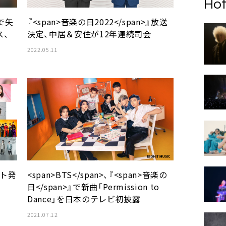
Hot
弾で矢
『<span>音楽の日2022</span>』放送
ス、
決定、中居＆安住が12年連続司会
2022.05.11
スト発
<span>BTS</span>、『<span>音楽の
日</span>』で新曲「Permission to
Dance」を日本のテレビ初披露
2021.07.12