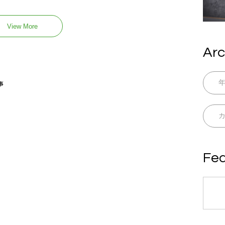
View More
Arc
事
Fea