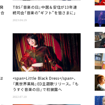
組発
TBS『音楽の日』中居＆安住が13年連
」合
続司会「音楽の“ギフト”を皆さまに」
2023.06.19
マは
<span>Little Black Dress</span>、
『異世界薬局』ED主題歌リリース。『も
うすぐ音楽の日』で初披露へ
2022.07.10