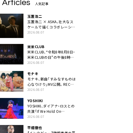
 Articles
人気記事
玉置浩二
玉置浩二 × ASKA、壮大なス
ケールで描くコラボレーショ
ン曲「音銀河」リリース決定。
2026.08.07
カップリングには新曲「命の
宿り」収録も
米米CLUB
米米CLUB、“令和8年8月8日・
米米CLUBの日”の午後8時に
40周年ライブより「FANtachy
2026.08.07
medley」を88年限定公開
モナキ
モナキ、新曲「すみなすものは
心なりけり」MV公開。RECの
ギターにEvery Little Thing・
2026.08.07
伊藤一朗参加も
YOSHIKI
YOSHIKI、ダイアナ・ロスとの
共演「If We Hold On
Together」ライブ映像公開
2026.08.07
平畑徹也
【インタビュー】鍵盤奏者の平