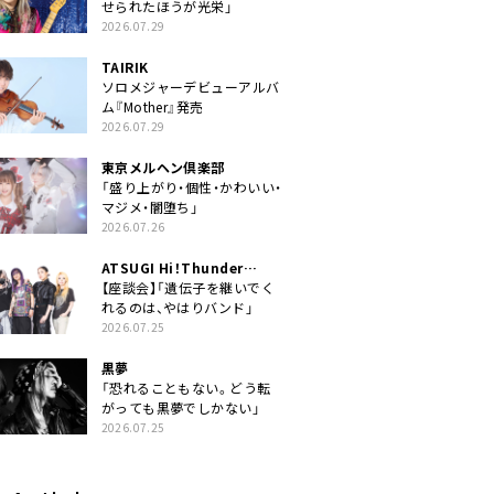
せられたほうが光栄」
2026.07.29
TAIRIK
ソロメジャーデビューアルバ
ム『Mother』発売
2026.07.29
東京メルヘン倶楽部
「盛り上がり・個性・かわいい・
マジメ・闇堕ち」
2026.07.26
ATSUGI Hi！Thunder
Rock Festival
【座談会】「遺伝子を継いでく
れるのは、やはりバンド」
2026.07.25
黒夢
「恐れることもない。どう転
がっても黒夢でしかない」
2026.07.25