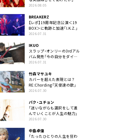
2026.08.05
BREAKERZ
【レポ】19周年記念公演＜19
BOX＞に軌跡と加速「I.K.Z.」
2026.07.31
IKUO
スラップ・オンリーの3rdアル
バム発売「今の自分をダイレ
クトに」
2026.07.31
竹森マサユキ
カバーを超えた表現とは？
RE:Chording「天使達の歌」
2026.07.30
パク・ユチョン
「迷いながらも選択をして進
んでいくことが人生の魅力」
2026.07.30
中島卓偉
「たったひとりの人生を狂わ