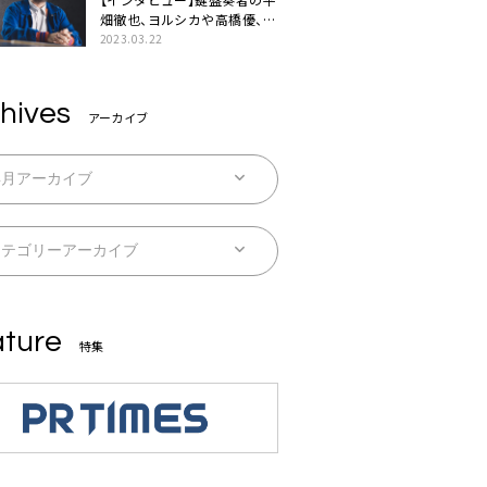
畑徹也、ヨルシカや高橋優、キ
タニタツヤなど9名のゲスト
2023.03.22
を迎えた初アルバムに音楽人
生の総括「自分自身を再確認
できた」
hives
アーカイブ
ture
特集