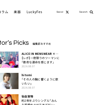
コラム
楽器
LuckyFes
Social
Search
tor’s Picks
編集部おすすめ
ALICE IN MENSWEAR ×
MASCHERA
【レポ】一夜限りのツーマンに
「数奇な運命を感じます」
2026.08.07
hitomi
「その人の胸に響くように歌
いたい」
2026.08.07
仙台貨物
約2年半ぶりシングル「みん
な笑顔ぬさせであげだい」