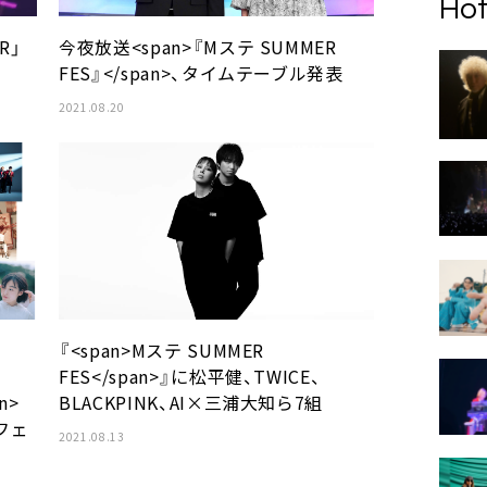
Hot
R」
今夜放送<span>『Mステ SUMMER
FES』</span>、タイムテーブル発表
2021.08.20
『<span>Mステ SUMMER
FES</span>』に松平健、TWICE、
n>
BLACKPINK、AI×三浦大知ら7組
フェ
2021.08.13