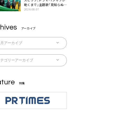
乾くまで』主題歌「見知らぬ
糸」本日配信。ドラマとのSP
2026.08.07
コラボムービー公開も
hives
アーカイブ
ture
特集