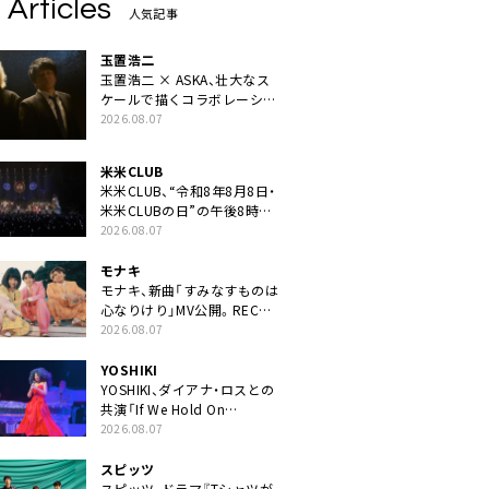
 Articles
人気記事
玉置浩二
玉置浩二 × ASKA、壮大なス
ケールで描くコラボレーショ
ン曲「音銀河」リリース決定。
2026.08.07
カップリングには新曲「命の
宿り」収録も
米米CLUB
米米CLUB、“令和8年8月8日・
米米CLUBの日”の午後8時に
40周年ライブより「FANtachy
2026.08.07
medley」を88年限定公開
モナキ
モナキ、新曲「すみなすものは
心なりけり」MV公開。RECの
ギターにEvery Little Thing・
2026.08.07
伊藤一朗参加も
YOSHIKI
YOSHIKI、ダイアナ・ロスとの
共演「If We Hold On
Together」ライブ映像公開
2026.08.07
スピッツ
スピッツ、ドラマ『Tシャツが