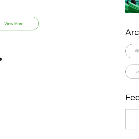
View More
Arc
事
Fea