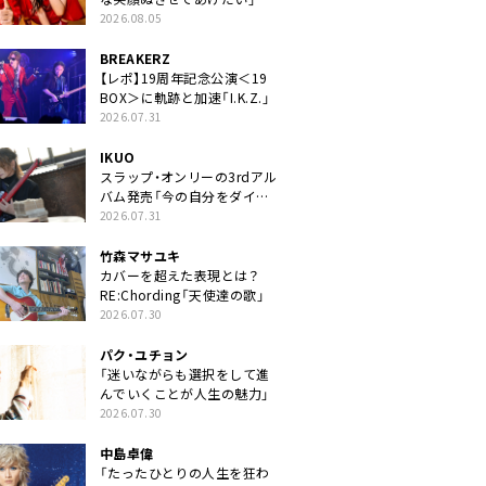
2026.08.05
BREAKERZ
【レポ】19周年記念公演＜19
BOX＞に軌跡と加速「I.K.Z.」
2026.07.31
IKUO
スラップ・オンリーの3rdアル
バム発売「今の自分をダイレ
クトに」
2026.07.31
竹森マサユキ
カバーを超えた表現とは？
RE:Chording「天使達の歌」
2026.07.30
パク・ユチョン
「迷いながらも選択をして進
んでいくことが人生の魅力」
2026.07.30
中島卓偉
「たったひとりの人生を狂わ