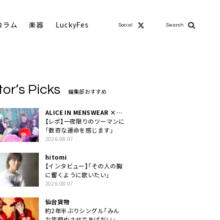
コラム
楽器
LuckyFes
Social
Search
tor’s Picks
編集部おすすめ
ALICE IN MENSWEAR ×
MASCHERA
【レポ】一夜限りのツーマンに
「数奇な運命を感じます」
2026.08.07
hitomi
【インタビュー】「その人の胸
に響くように歌いたい」
2026.08.07
仙台貨物
約2年半ぶりシングル「みん
な笑顔ぬさせであげだい」