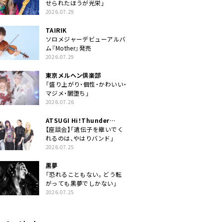
せられたほうが光栄」
2026.07.29
TAIRIK
ソロメジャーデビューアルバ
ム『Mother』発売
2026.07.29
東京メルヘン倶楽部
「盛り上がり・個性・かわいい・
マジメ・闇堕ち」
2026.07.26
ATSUGI Hi！Thunder
Rock Festival
【座談会】「遺伝子を継いでく
れるのは、やはりバンド」
2026.07.25
黒夢
「恐れることもない。どう転
がっても黒夢でしかない」
2026.07.25