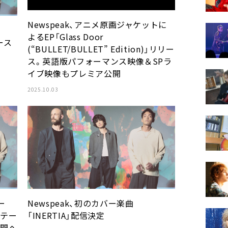
Newspeak、アニメ原画ジャケットに
よるEP「Glass Door
コース
(“BULLET/BULLET” Edition)」リリー
ス。英語版パフォーマンス映像＆SPラ
イブ映像もプレミア公開
2025.10.03
リー
Newspeak、初のカバー楽曲
Dテー
「INERTIA」配信決定
公開へ