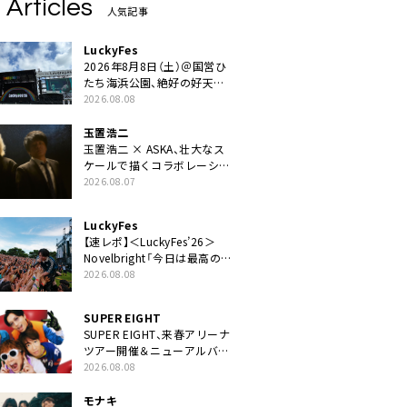
 Articles
人気記事
LuckyFes
2026年8月8日（土）＠国営ひ
たち海浜公園、絶好の好天の
中＜LuckyFes’26＞開幕
2026.08.08
玉置浩二
玉置浩二 × ASKA、壮大なス
ケールで描くコラボレーショ
ン曲「音銀河」リリース決定。
2026.08.07
カップリングには新曲「命の
宿り」収録も
LuckyFes
【速レポ】＜LuckyFes’26＞
Novelbright「今日は最高のフ
ェス日和。最高の休日を、最
2026.08.08
高の夏休みを作っていきた
い」
SUPER EIGHT
SUPER EIGHT、来春アリーナ
ツアー開催＆ニューアルバム
発売決定げるEP『ダンダー
2026.08.08
ラ』本日リリース
モナキ