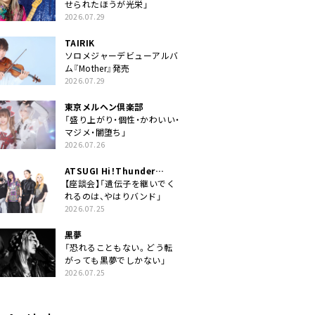
せられたほうが光栄」
2026.07.29
TAIRIK
ソロメジャーデビューアルバ
ム『Mother』発売
2026.07.29
東京メルヘン倶楽部
「盛り上がり・個性・かわいい・
マジメ・闇堕ち」
2026.07.26
ATSUGI Hi！Thunder
Rock Festival
【座談会】「遺伝子を継いでく
れるのは、やはりバンド」
2026.07.25
黒夢
「恐れることもない。どう転
がっても黒夢でしかない」
2026.07.25