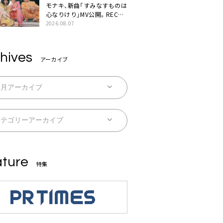
モナキ、新曲「すみなすものは
心なりけり」MV公開。RECの
ギターにEvery Little Thing・
2026.08.07
伊藤一朗参加も
hives
アーカイブ
ture
特集