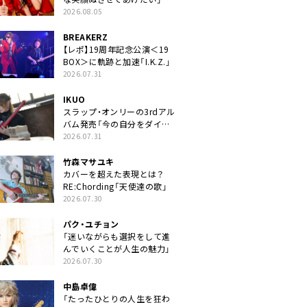
2026.08.05
BREAKERZ
【レポ】19周年記念公演＜19
BOX＞に軌跡と加速「I.K.Z.」
2026.07.31
IKUO
スラップ・オンリーの3rdアル
バム発売「今の自分をダイレ
クトに」
2026.07.31
竹森マサユキ
カバーを超えた表現とは？
RE:Chording「天使達の歌」
2026.07.30
パク・ユチョン
「迷いながらも選択をして進
んでいくことが人生の魅力」
2026.07.30
中島卓偉
「たったひとりの人生を狂わ