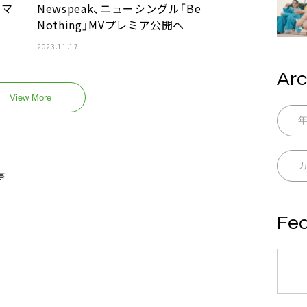
ーマ
Newspeak、ニューシングル「Be
Nothing」MVプレミア公開へ
2023.11.17
Arc
View More
事
Fea