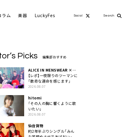
コラム
楽器
LuckyFes
Social
Search
tor’s Picks
編集部おすすめ
ALICE IN MENSWEAR ×
MASCHERA
【レポ】一夜限りのツーマンに
「数奇な運命を感じます」
2026.08.07
hitomi
「その人の胸に響くように歌
いたい」
2026.08.07
仙台貨物
約2年半ぶりシングル「みん
な笑顔ぬさせであげだい」