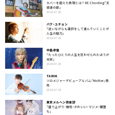
カバーを超えた表現とは？ RE:Chording「天
使達の歌」
2026.07.30
パク・ユチョン
「迷いながらも選択をして進んでいくことが
人生の魅力」
2026.07.30
中島卓偉
「たったひとりの人生を狂わせられたほうが
光栄」
2026.07.29
TAIRIK
ソロメジャーデビューアルバム『Mother』発
売
2026.07.29
東京メルヘン倶楽部
「盛り上がり・個性・かわいい・マジメ・闇堕
ち」