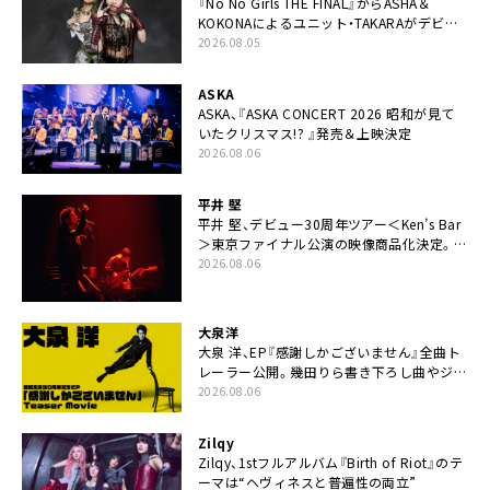
『No No Girls THE FINAL』からASHA＆
KOKONAによるユニット・TAKARAがデビュ
ー
2026.08.05
ASKA
ASKA、『ASKA CONCERT 2026 昭和が見て
いたクリスマス!? 』発売＆上映決定
2026.08.06
平井 堅
平井 堅、デビュー30周年ツアー＜Ken’s Bar
＞東京ファイナル公演の映像商品化決定。ブ
ックレットには平井堅のメッセージ掲載も
2026.08.06
大泉洋
大泉 洋、EP『感謝しかございません』全曲ト
レーラー公開。幾田りら書き下ろし曲やジャ
ズピアニスト・小曽根真による提供曲のレコ
2026.08.06
ーディング映像の一部解禁も
Zilqy
Zilqy、1stフルアルバム『Birth of Riot』のテ
ーマは“ヘヴィネスと普遍性の両立”