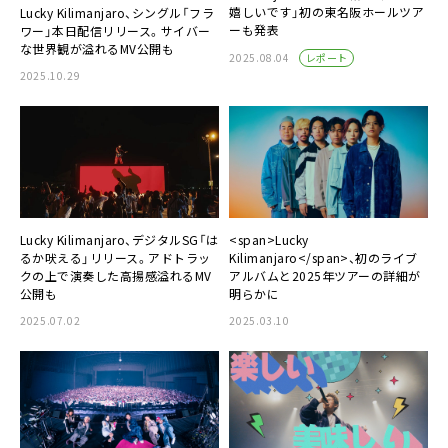
嬉しいです」初の東名阪ホールツア
Lucky Kilimanjaro、シングル「フラ
ーも発表
ワー」本日配信リリース。サイバー
な世界観が溢れるMV公開も
レポート
2025.08.04
2025.10.29
Lucky Kilimanjaro、デジタルSG「は
<span>Lucky
るか吠える」リリース。アドトラッ
Kilimanjaro</span>、初のライブ
クの上で演奏した高揚感溢れるMV
アルバムと2025年ツアーの詳細が
公開も
明らかに
2025.07.02
2025.03.10