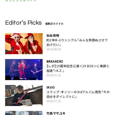
Editor’s Picks
編集部おすすめ
仙台貨物
約2年半ぶりシングル「みんな笑顔ぬさせで
あげだい」
2026.08.05
BREAKERZ
【レポ】19周年記念公演＜19 BOX＞に軌跡と
加速「I.K.Z.」
2026.07.31
IKUO
スラップ・オンリーの3rdアルバム発売「今の
自分をダイレクトに」
2026.07.31
竹森マサユキ