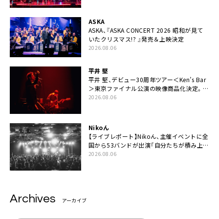
ASKA
ASKA、『ASKA CONCERT 2026 昭和が見て
いたクリスマス!? 』発売＆上映決定
2026.08.06
平井 堅
平井 堅、デビュー30周年ツアー＜Ken’s Bar
＞東京ファイナル公演の映像商品化決定。ブ
ックレットには平井堅のメッセージ掲載も
2026.08.06
Nikoん
【ライブレポート】Nikoん、主催イベントに全
国から53バンドが出演「自分たちが積み上げ
てきた中身の重みを実感した」
2026.08.06
Archives
アーカイブ