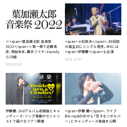
＜<span>葉加瀬太郎 音楽祭
<span>小松政夫</span>、80回目
2022</span>＞第一弾で近藤真
の誕生日にシングル発売。MVには
彦、倖田來未、藤井フミヤ、Vaundy
<span>伊藤蘭</span>も出演
ら18組
2021.12.07
2022.03.01
伊藤蘭、2ndアルバム収録曲とキャ
<span>伊藤 蘭</span>、ライブ
ンディーズ・ソング満載のセットリ
Blu-ray&DVDから「恋するリボルバ
ストで届けるツアー開催
ー」とキャンディーズ楽曲を公開