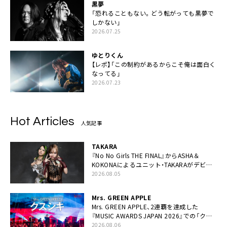
黒夢
「恐れることもない。どう転がっても黒夢で
しかない」
2026.07.25
ゆとりくん
【レポ】「この制約があるからこそ俺は面白く
なってる」
2026.07.23
Hot Articles
人気記事
TAKARA
『No No Girls THE FINAL』からASHA＆
KOKONAによるユニット・TAKARAがデビュ
ー
2026.08.05
Mrs. GREEN APPLE
Mrs. GREEN APPLE、2連覇を達成した
『MUSIC AWARDS JAPAN 2026』での「クス
シキ」ライブパフォーマンスをYouTube公開
2026.08.06