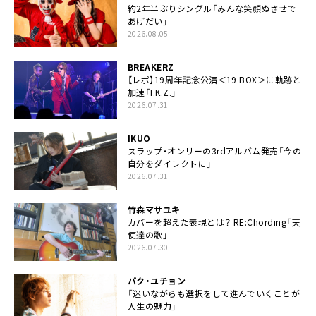
約2年半ぶりシングル「みんな笑顔ぬさせで
あげだい」
2026.08.05
BREAKERZ
【レポ】19周年記念公演＜19 BOX＞に軌跡と
加速「I.K.Z.」
2026.07.31
IKUO
スラップ・オンリーの3rdアルバム発売「今の
自分をダイレクトに」
2026.07.31
竹森マサユキ
カバーを超えた表現とは？ RE:Chording「天
使達の歌」
2026.07.30
パク・ユチョン
「迷いながらも選択をして進んでいくことが
人生の魅力」