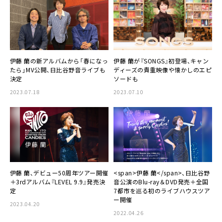
伊藤 蘭の新アルバムから「春になっ
伊藤 蘭が『SONGS』初登場、キャン
たら」MV公開、日比谷野音ライブも
ディーズの貴重映像や懐かしのエピ
決定
ソードも
2023.07.18
2023.07.10
伊藤 蘭、デビュー50周年ツアー開催
<span>伊藤 蘭</span>、日比谷野
＋3rdアルバム『LEVEL 9.9』発売決
音公演のBlu-ray＆DVD発売＋全国
定
7都市を巡る初のライブハウスツア
ー開催
2023.04.20
2022.04.26