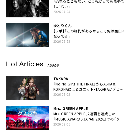
「恐れることもない。どう転がっても黒夢で
しかない」
2026.07.25
ゆとりくん
【レポ】「この制約があるからこそ俺は面白く
なってる」
2026.07.23
Hot Articles
人気記事
TAKARA
『No No Girls THE FINAL』からASHA＆
KOKONAによるユニット・TAKARAがデビュ
ー
2026.08.05
Mrs. GREEN APPLE
Mrs. GREEN APPLE、2連覇を達成した
『MUSIC AWARDS JAPAN 2026』での「クス
シキ」ライブパフォーマンスをYouTube公開
2026.08.06