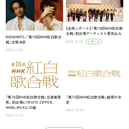
【会見レポート】『第76回NHK紅白歌
合戦』初出場アーティスト意気込み
RADWIMPS、『第76回NHK紅白歌合
レポート
2025.11.14
戦』出場決定
2025.12.05
『第76回NHK紅白歌合戦』出演者発
『第75回NHK紅白歌合戦』曲順が決
表。初出場にFRUITS ZIPPER、
定
HANA、M!LKら10組
2024.12.26
2025.11.14