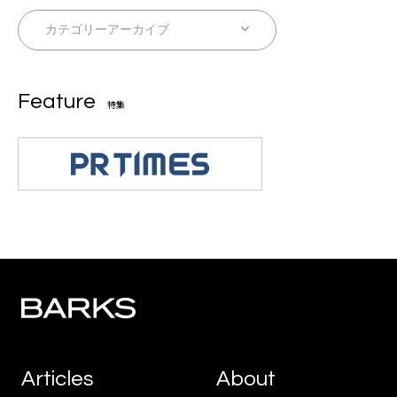
Feature
特集
Articles
About