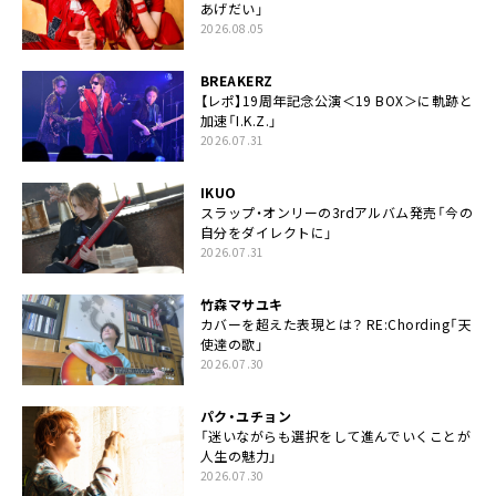
あげだい」
2026.08.05
BREAKERZ
【レポ】19周年記念公演＜19 BOX＞に軌跡と
加速「I.K.Z.」
2026.07.31
IKUO
スラップ・オンリーの3rdアルバム発売「今の
自分をダイレクトに」
2026.07.31
竹森マサユキ
カバーを超えた表現とは？ RE:Chording「天
使達の歌」
2026.07.30
パク・ユチョン
「迷いながらも選択をして進んでいくことが
人生の魅力」
2026.07.30