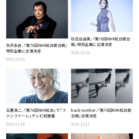
松任谷由実、『第76回NHK紅白歌合
戦』特別企画に出演決定
矢沢永吉、『第76回NHK紅白歌合戦』
特別企画に出演決定
2025.12.22
2025.12.25
玉置浩二、『第76回NHK紅白』で「フ
back number、『第76回NHK紅白歌
ァンファーレ」テレビ初披露
合戦』出場決定
2025.12.18
2025.12.11