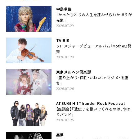
中島卓偉
「たったひとりの人生を狂わせられたほうが
光栄」
2026.07.29
TAIRIK
ソロメジャーデビューアルバム『Mother』発
売
2026.07.29
東京メルヘン倶楽部
「盛り上がり・個性・かわいい・マジメ・闇堕
ち」
2026.07.26
ATSUGI Hi！Thunder Rock Festival
【座談会】「遺伝子を継いでくれるのは、やは
りバンド」
2026.07.25
黒夢