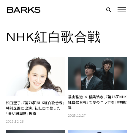
NHK紅白歌合戦
福山雅治 × 稲葉浩志、『第76回NHK
紅白歌合戦』で夢のコラボをTV初披
松田聖子、『第76回NHK紅白歌合戦』
露
特別企画に出演。初紅白で歌った
「青い珊瑚礁」披露
2025.12.27
2025.12.28