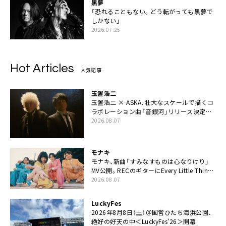
黒夢
「恐れることもない。どう転がっても黒夢で
しかない」
2026.07.25
Hot Articles
人気記事
玉置浩二
玉置浩二 × ASKA、壮大なスケールで描くコ
ラボレーション曲「音銀河」リリース決定。
カップリングには新曲「命の宿り」収録も
2026.08.07
モナキ
モナキ、新曲「すみなすものは心なりけり」
MV公開。RECのギターにEvery Little Thing・
伊藤一朗参加も
2026.08.07
LuckyFes
2026年8月8日（土）＠国営ひたち海浜公園、
絶好の好天の中＜LuckyFes’26＞開幕