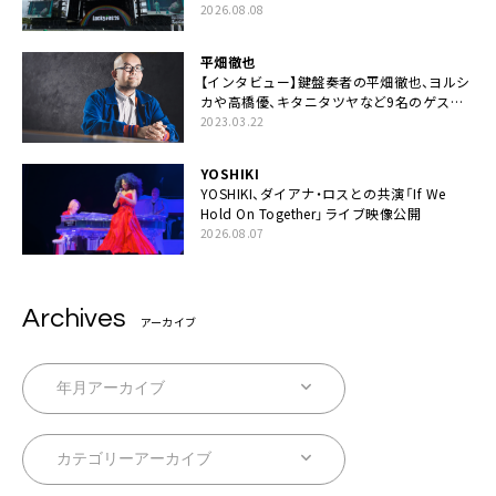
2026.08.08
平畑徹也
【インタビュー】鍵盤奏者の平畑徹也、ヨルシ
カや高橋優、キタニタツヤなど9名のゲスト
を迎えた初アルバムに音楽人生の総括「自分
2023.03.22
自身を再確認できた」
YOSHIKI
YOSHIKI、ダイアナ・ロスとの共演「If We
Hold On Together」ライブ映像公開
2026.08.07
Archives
アーカイブ