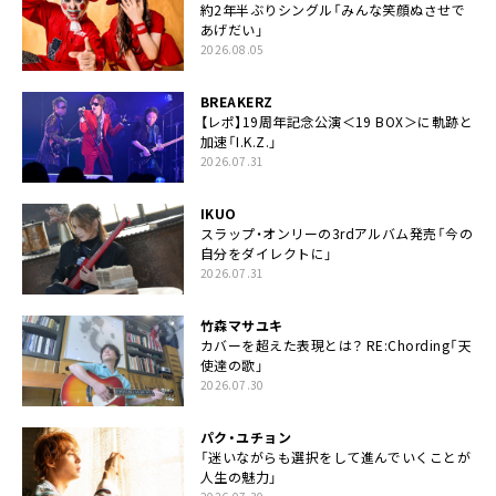
約2年半ぶりシングル「みんな笑顔ぬさせで
あげだい」
2026.08.05
BREAKERZ
【レポ】19周年記念公演＜19 BOX＞に軌跡と
加速「I.K.Z.」
2026.07.31
IKUO
スラップ・オンリーの3rdアルバム発売「今の
自分をダイレクトに」
2026.07.31
竹森マサユキ
カバーを超えた表現とは？ RE:Chording「天
使達の歌」
2026.07.30
パク・ユチョン
「迷いながらも選択をして進んでいくことが
人生の魅力」