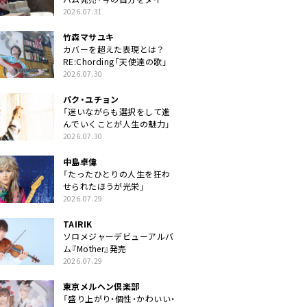
クトに」
2026.07.31
竹森マサユキ
カバーを超えた表現とは？
RE:Chording「天使達の歌」
2026.07.30
パク・ユチョン
「迷いながらも選択をして進
んでいくことが人生の魅力」
2026.07.30
中島卓偉
「たったひとりの人生を狂わ
せられたほうが光栄」
2026.07.29
TAIRIK
ソロメジャーデビューアルバ
ム『Mother』発売
2026.07.29
東京メルヘン倶楽部
「盛り上がり・個性・かわいい・