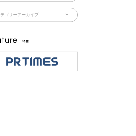
ture
特集