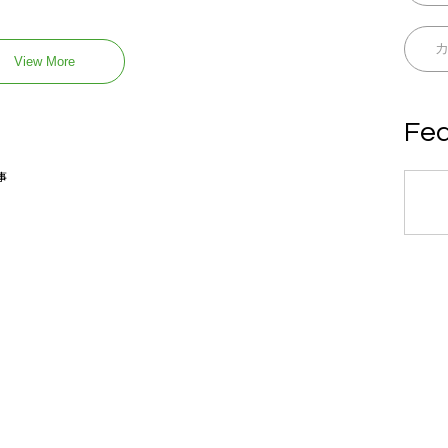
View More
Fea
事