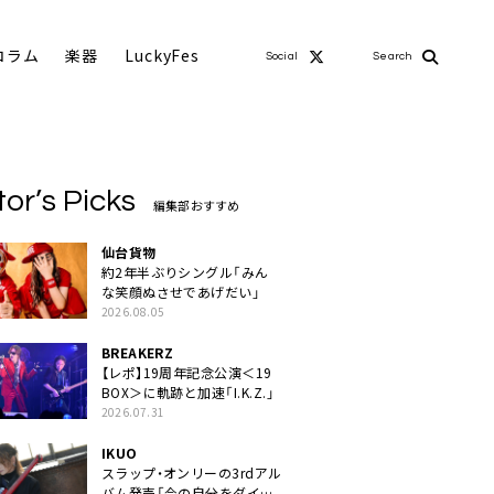
コラム
楽器
LuckyFes
Social
Search
tor’s Picks
編集部おすすめ
仙台貨物
約2年半ぶりシングル「みん
な笑顔ぬさせであげだい」
2026.08.05
BREAKERZ
【レポ】19周年記念公演＜19
BOX＞に軌跡と加速「I.K.Z.」
2026.07.31
IKUO
スラップ・オンリーの3rdアル
バム発売「今の自分をダイレ