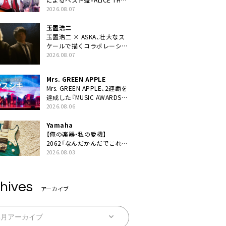
BEST “TORILOGY”』リリー
2026.08.07
ス決定
玉置浩二
玉置浩二 × ASKA、壮大なス
ケールで描くコラボレーショ
ン曲「音銀河」リリース決定。
2026.08.07
カップリングには新曲「命の
宿り」収録も
Mrs. GREEN APPLE
Mrs. GREEN APPLE、2連覇を
達成した『MUSIC AWARDS
JAPAN 2026』での「クスシ
2026.08.06
キ」ライブパフォーマンスを
YouTube公開
Yamaha
【俺の楽器・私の愛機】
2062「なんだかんだでこれが
1番」
2026.08.03
hives
アーカイブ