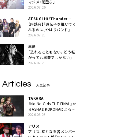
マジメ・闇堕ち」
2026.07.26
ATSUGI Hi！Thunder
Rock Festival
【座談会】「遺伝子を継いでく
れるのは、やはりバンド」
2026.07.25
黒夢
「恐れることもない。どう転
がっても黒夢でしかない」
2026.07.25
 Articles
人気記事
TAKARA
『No No Girls THE FINAL』か
らASHA＆KOKONAによるユ
ニット・TAKARAがデビュー
2026.08.05
アリス
アリス、初となる各メンバー
によるベスト盤『ALICE THE