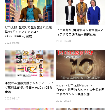
ピコ太郎、生成AIで生み出された衝
ピコ太郎が、角野隼斗＆鈴木優人と
撃MV 「チャンチャンコ～
コラボで音楽活動本格再始動
KANREKI60～」完成
2023.06.28
2025.06.08
小児がん治療支援チャリティーライ
<span>ピコ太郎</span>、
ヴ無料生配信。倖田來未、Da-iCEら
「PPAP」世界的大ヒットの全貌を明
出演
かすスペシャル映像公開
2022.01.17
2021.08.25