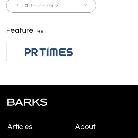
Feature
特集
Articles
About