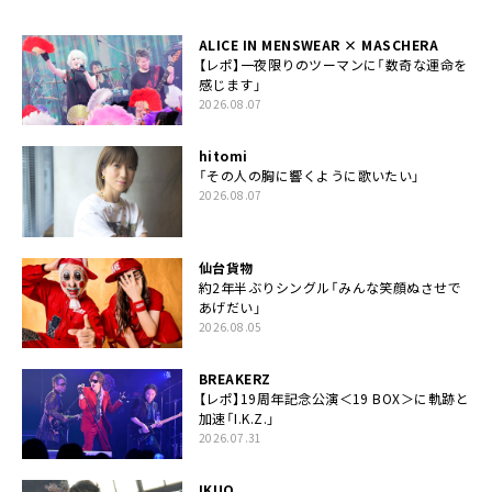
ALICE IN MENSWEAR × MASCHERA
【レポ】一夜限りのツーマンに「数奇な運命を
感じます」
2026.08.07
hitomi
「その人の胸に響くように歌いたい」
2026.08.07
仙台貨物
約2年半ぶりシングル「みんな笑顔ぬさせで
あげだい」
2026.08.05
BREAKERZ
【レポ】19周年記念公演＜19 BOX＞に軌跡と
加速「I.K.Z.」
2026.07.31
IKUO