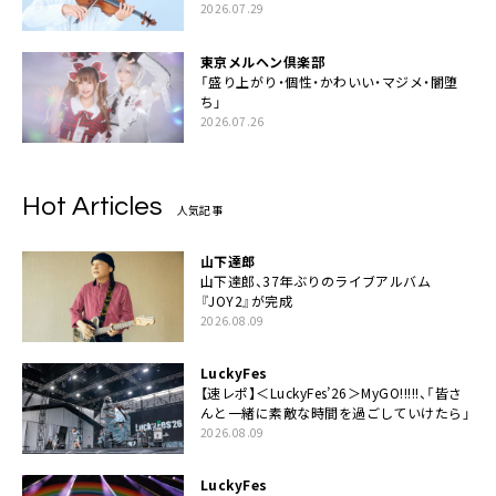
2026.07.29
東京メルヘン倶楽部
「盛り上がり・個性・かわいい・マジメ・闇堕
ち」
2026.07.26
Hot Articles
人気記事
山下達郎
山下達郎、37年ぶりのライブアルバム
『JOY2』が完成
2026.08.09
LuckyFes
【速レポ】＜LuckyFes’26＞MyGO!!!!!、「皆さ
んと一緒に素敵な時間を過ごしていけたら」
2026.08.09
LuckyFes