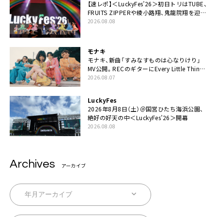
【速レポ】＜LuckyFes’26＞初日トリはTUBE、
FRUITS ZIPPERや綾小路翔、鬼龍院翔を迎え
た豪華コラボも「知ってたらぜひ一緒に歌っ
2026.08.08
てちょうだい」
モナキ
モナキ、新曲「すみなすものは心なりけり」
MV公開。RECのギターにEvery Little Thing・
伊藤一朗参加も
2026.08.07
LuckyFes
2026年8月8日（土）＠国営ひたち海浜公園、
絶好の好天の中＜LuckyFes’26＞開幕
2026.08.08
Archives
アーカイブ