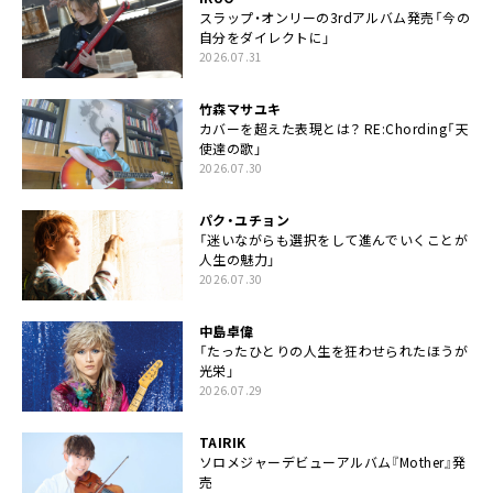
スラップ・オンリーの3rdアルバム発売「今の
自分をダイレクトに」
2026.07.31
竹森マサユキ
カバーを超えた表現とは？ RE:Chording「天
使達の歌」
2026.07.30
パク・ユチョン
「迷いながらも選択をして進んでいくことが
人生の魅力」
2026.07.30
中島卓偉
「たったひとりの人生を狂わせられたほうが
光栄」
2026.07.29
TAIRIK
ソロメジャーデビューアルバム『Mother』発
売