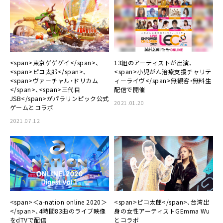
<span>東京ゲゲゲイ</span>、
13組のアーティストが出演、
<span>ピコ太郎</span>、
<span>小児がん治療支援チャリテ
<span>ヴァーチャル・ドリカム
ィーライヴ</span>無観客・無料生
</span>、<span>三代目
配信で開催
JSB</span>がパラリンピック公式
2021.01.20
ゲームとコラボ
2021.07.12
<span>＜a-nation online 2020＞
<span>ピコ太郎</span>、台湾出
</span>、4時間83曲のライブ映像
身の女性アーティストGEmma Wu
をdTVで配信
とコラボ