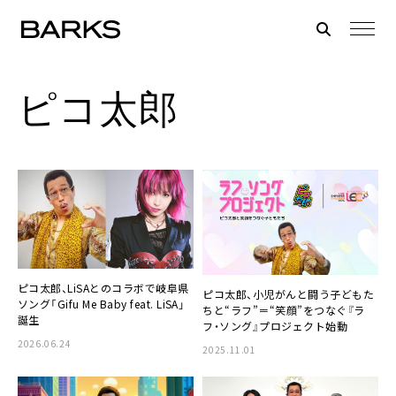
ピコ太郎
ピコ太郎、LiSAとのコラボで岐阜県
ピコ太郎、小児がんと闘う子どもた
ソング「Gifu Me Baby feat. LiSA」
ちと“ラフ”＝“笑顔”をつなぐ『ラ
誕生
フ・ソング』プロジェクト始動
2026.06.24
2025.11.01