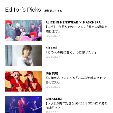
Editor’s Picks
編集部おすすめ
ALICE IN MENSWEAR × MASCHERA
【レポ】一夜限りのツーマンに「数奇な運命を
感じます」
2026.08.07
hitomi
「その人の胸に響くように歌いたい」
2026.08.07
仙台貨物
約2年半ぶりシングル「みんな笑顔ぬさせで
あげだい」
2026.08.05
BREAKERZ
【レポ】19周年記念公演＜19 BOX＞に軌跡と
加速「I.K.Z.」
2026.07.31