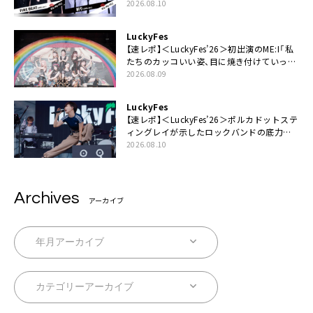
タート
2026.08.10
LuckyFes
【速レポ】＜LuckyFes’26＞初出演のME:I「私
たちのカッコいい姿、目に焼き付けていって
ください！」
2026.08.09
LuckyFes
【速レポ】＜LuckyFes’26＞ポルカドットステ
ィングレイが示したロックバンドの底力
「LuckyFesのマスコットキャラクターである
2026.08.10
俺たちが、ライブとは何であるかを教えてや
る」
Archives
アーカイブ