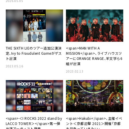
2026.05.05
THE SIXTH LIEのツアー追加公演決
<span>MAN WITH A
定、Ivy to Fraudulent Gameがゲス
MISSION</span>、ライブハウスツ
ト出演
アーにORANGE RANGE、羊文学ら6
組が出演
2023.05.16
2023.02.13
<span>＜I ROCKS 2022 stand by
<span>Hakubi</span>、主催イベ
LACCO TOWER＞</span>第一弾
ント＜京都迎撃 2021＞開催「京都
出演アーティスト発表
を背負っていきたい」