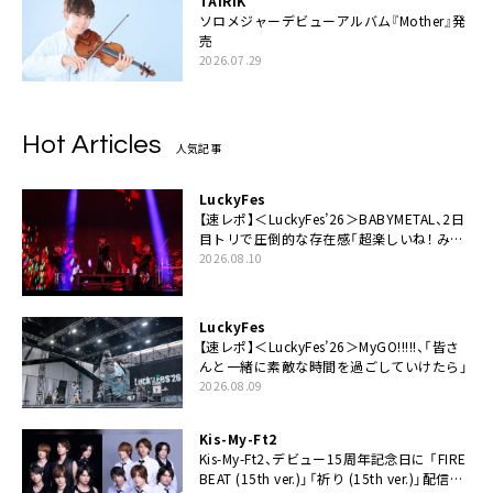
TAIRIK
ソロメジャーデビューアルバム『Mother』発
売
2026.07.29
Hot Articles
人気記事
LuckyFes
【速レポ】＜LuckyFes’26＞BABYMETAL、2日
目トリで圧倒的な存在感「超楽しいね！ みん
なありがとう！」
2026.08.10
LuckyFes
【速レポ】＜LuckyFes’26＞MyGO!!!!!、「皆さ
んと一緒に素敵な時間を過ごしていけたら」
2026.08.09
Kis-My-Ft2
Kis-My-Ft2、デビュー15周年記念日に 「FIRE
BEAT (15th ver.)」「祈り (15th ver.)」配信ス