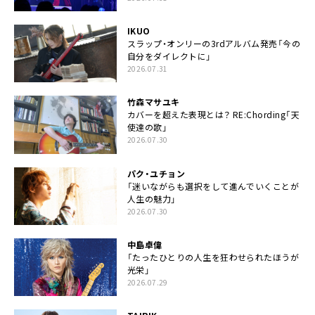
IKUO
スラップ・オンリーの3rdアルバム発売「今の
自分をダイレクトに」
2026.07.31
竹森マサユキ
カバーを超えた表現とは？ RE:Chording「天
使達の歌」
2026.07.30
パク・ユチョン
「迷いながらも選択をして進んでいくことが
人生の魅力」
2026.07.30
中島卓偉
「たったひとりの人生を狂わせられたほうが
光栄」
2026.07.29