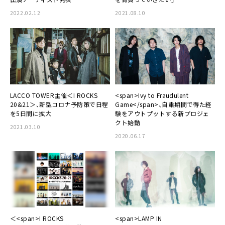
2022.02.12
2021.08.10
LACCO TOWER主催＜I ROCKS
<span>Ivy to Fraudulent
20&21＞、新型コロナ予防策で日程
Game</span>、自粛期間で得た経
を5日間に拡大
験をアウトプットする新プロジェ
クト始動
2021.03.10
2020.06.17
＜<span>I ROCKS
<span>LAMP IN