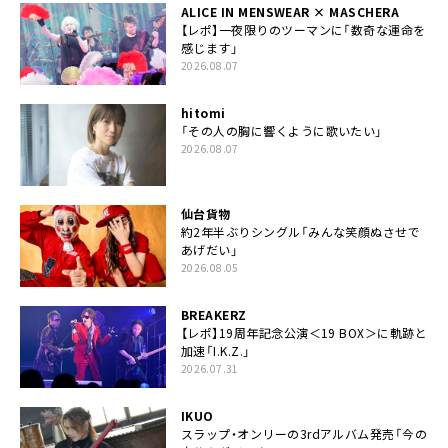
ALICE IN MENSWEAR × MASCHERA
【レポ】一夜限りのツーマンに「数奇な運命を
感じます」
2026.08.07
hitomi
「その人の胸に響くように歌いたい」
2026.08.07
仙台貨物
約2年半ぶりシングル「みんな笑顔ぬさせで
あげだい」
2026.08.05
BREAKERZ
【レポ】19周年記念公演＜19 BOX＞に軌跡と
加速「I.K.Z.」
2026.07.31
IKUO
スラップ・オンリーの3rdアルバム発売「今の