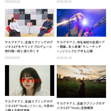
2026.06.10
2026.06.10
サカグチアミ、全曲ラブソングのデ
サカグチアミ、改名後初の全国ツア
ジタルEPをサウンドプロデュース
ー開幕。本人直筆「サニーサンデ
野村陽一郎と語り尽くす
ー」リリックビデオも公開
2026.06.05
2026.05.18
サカグチアミ、全曲ラブソングのデ
サカグチアミ、全曲ラブソングのデ
ジタルEP『Hush』リリース。今夜MV
ジタルEP『Hush』全貌解禁
公開＆生配信実施