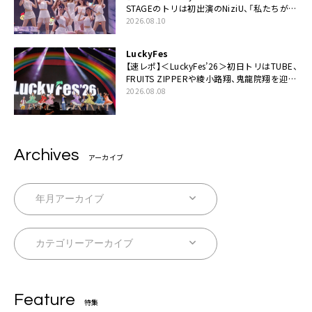
STAGEのトリは初出演のNiziU、「私たちが最
高の夏の思い出にしてみせます」
2026.08.10
LuckyFes
【速レポ】＜LuckyFes’26＞初日トリはTUBE、
FRUITS ZIPPERや綾小路翔、鬼龍院翔を迎え
た豪華コラボも「知ってたらぜひ一緒に歌っ
2026.08.08
てちょうだい」
Archives
アーカイブ
Feature
特集