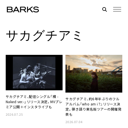
サカグチアミ
サカグチアミ、配信シングル「裸 -
サカグチアミ、約6年半ぶりのフル
Naked ver.-」リリース決定。MVプレ
アルバム『who am i？』リリース決
ミア公開＋インスタライブも
定。弾き語り東名阪ツアーの開催発
表も
2026.07.25
2026.07.04