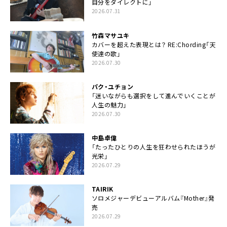
自分をダイレクトに」
2026.07.31
竹森マサユキ
カバーを超えた表現とは？ RE:Chording「天
使達の歌」
2026.07.30
パク・ユチョン
「迷いながらも選択をして進んでいくことが
人生の魅力」
2026.07.30
中島卓偉
「たったひとりの人生を狂わせられたほうが
光栄」
2026.07.29
TAIRIK
ソロメジャーデビューアルバム『Mother』発
売
2026.07.29