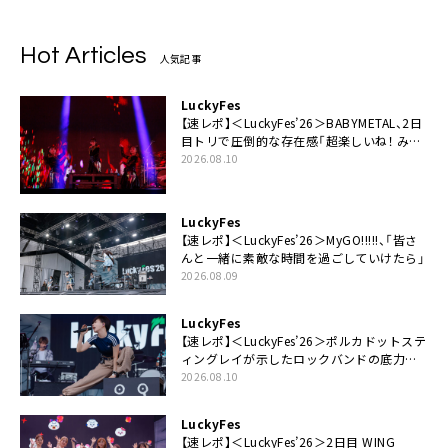
Hot Articles
人気記事
LuckyFes
【速レポ】＜LuckyFes’26＞BABYMETAL、2日
目トリで圧倒的な存在感「超楽しいね！ みん
なありがとう！」
2026.08.10
LuckyFes
【速レポ】＜LuckyFes’26＞MyGO!!!!!、「皆さ
んと一緒に素敵な時間を過ごしていけたら」
2026.08.09
LuckyFes
【速レポ】＜LuckyFes’26＞ポルカドットステ
ィングレイが示したロックバンドの底力
「LuckyFesのマスコットキャラクターである
2026.08.10
俺たちが、ライブとは何であるかを教えてや
る」
LuckyFes
【速レポ】＜LuckyFes’26＞2日目 WING