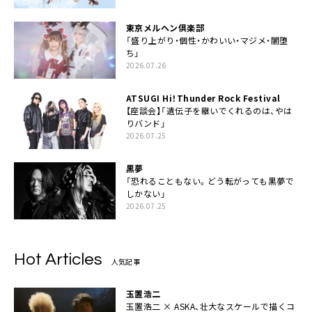
東京メルヘン倶楽部
「盛り上がり・個性・かわいい・マジメ・闇堕
ち」
2026.07.26
ATSUGI Hi！Thunder Rock Festival
【座談会】「遺伝子を継いでくれるのは、やは
りバンド」
2026.07.25
黒夢
「恐れることもない。どう転がっても黒夢で
しかない」
2026.07.25
Hot Articles
人気記事
玉置浩二
玉置浩二 × ASKA、壮大なスケールで描くコ