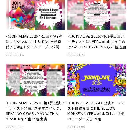
＜JOIN ALIVE 2025＞出演者第3弾
＜JOIN ALIVE 2025＞第2弾出演ア
にマキシマム ザ ホルモン、吉澤嘉
ーティストにUVERworld、こっちの
代子ら4組＋タイムテーブル公開
けんと、FRUITS ZIPPERら29組追加
2025.05.16
2025.04.25
＜JOIN ALIVE 2025＞、第1弾出演ア
＜JOIN ALIVE 2024＞出演アーティ
ーティスト発表。スキマスイッチ、
スト最終発表にTHE YELLOW
SEKAI NO OWARI、MAN WITH A
MONKEY、UVERworld、新しい学校
MISSIONなど全35組出演
のリーダーズら19組
2025.04.04
2024.05.09