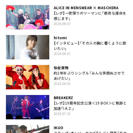
ALICE IN MENSWEAR × MASCHERA
【レポ】一夜限りのツーマンに「数奇な運命を
感じます」
2026.08.07
hitomi
【インタビュー】「その人の胸に響くように歌
いたい」
2026.08.07
仙台貨物
約2年半ぶりシングル「みんな笑顔ぬさせで
あげだい」
2026.08.05
BREAKERZ
【レポ】19周年記念公演＜19 BOX＞に軌跡と
加速「I.K.Z.」
2026.07.31
IKUO
スラップ・オンリーの3rdアルバム発売「今の