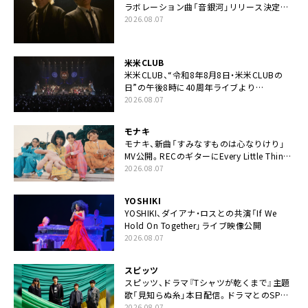
ラボレーション曲「音銀河」リリース決定。
カップリングには新曲「命の宿り」収録も
2026.08.07
米米CLUB
米米CLUB、“令和8年8月8日・米米CLUBの
日”の午後8時に40周年ライブより
「FANtachy medley」を88年限定公開
2026.08.07
モナキ
モナキ、新曲「すみなすものは心なりけり」
MV公開。RECのギターにEvery Little Thing・
伊藤一朗参加も
2026.08.07
YOSHIKI
YOSHIKI、ダイアナ・ロスとの共演「If We
Hold On Together」ライブ映像公開
2026.08.07
スピッツ
スピッツ、ドラマ『Tシャツが乾くまで』主題
歌「見知らぬ糸」本日配信。ドラマとのSPコ
ラボムービー公開も
2026.08.07