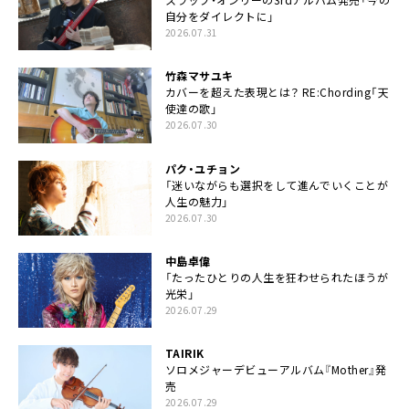
自分をダイレクトに」
2026.07.31
竹森マサユキ
カバーを超えた表現とは？ RE:Chording「天
使達の歌」
2026.07.30
パク・ユチョン
「迷いながらも選択をして進んでいくことが
人生の魅力」
2026.07.30
中島卓偉
「たったひとりの人生を狂わせられたほうが
光栄」
2026.07.29
TAIRIK
ソロメジャーデビューアルバム『Mother』発
売
2026.07.29