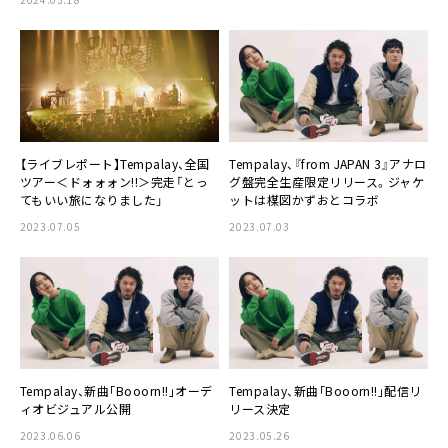
【ライブレポート】Tempalay、全国
Tempalay、『from JAPAN 3』アナロ
ツアー＜ドォォォン!!＞完走「とっ
グ盤完全生産限定リリース。ジャケ
てもいい旅になりました」
ットは楳図かずおとコラボ
2023.07.05
2023.07.03
Tempalay、新曲｢Booorn!!｣オーデ
Tempalay、新曲｢Booorn!!｣配信リ
ィオビジュアル公開
リース決定
2023.06.06
2023.05.26