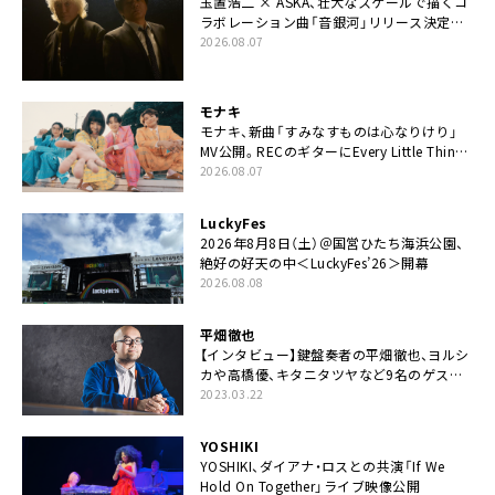
玉置浩二 × ASKA、壮大なスケールで描くコ
ラボレーション曲「音銀河」リリース決定。
カップリングには新曲「命の宿り」収録も
2026.08.07
モナキ
モナキ、新曲「すみなすものは心なりけり」
MV公開。RECのギターにEvery Little Thing・
伊藤一朗参加も
2026.08.07
LuckyFes
2026年8月8日（土）＠国営ひたち海浜公園、
絶好の好天の中＜LuckyFes’26＞開幕
2026.08.08
平畑徹也
【インタビュー】鍵盤奏者の平畑徹也、ヨルシ
カや高橋優、キタニタツヤなど9名のゲスト
を迎えた初アルバムに音楽人生の総括「自分
2023.03.22
自身を再確認できた」
YOSHIKI
YOSHIKI、ダイアナ・ロスとの共演「If We
Hold On Together」ライブ映像公開