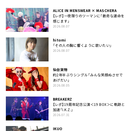
ALICE IN MENSWEAR × MASCHERA
【レポ】一夜限りのツーマンに「数奇な運命を
感じます」
2026.08.07
hitomi
「その人の胸に響くように歌いたい」
2026.08.07
仙台貨物
約2年半ぶりシングル「みんな笑顔ぬさせで
あげだい」
2026.08.05
BREAKERZ
【レポ】19周年記念公演＜19 BOX＞に軌跡と
加速「I.K.Z.」
2026.07.31
IKUO