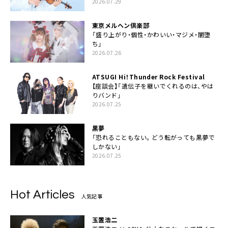
2026.07.29
東京メルヘン倶楽部
「盛り上がり・個性・かわいい・マジメ・闇堕
ち」
2026.07.26
ATSUGI Hi！Thunder Rock Festival
【座談会】「遺伝子を継いでくれるのは、やは
りバンド」
2026.07.25
黒夢
「恐れることもない。どう転がっても黒夢で
しかない」
2026.07.25
Hot Articles
人気記事
玉置浩二