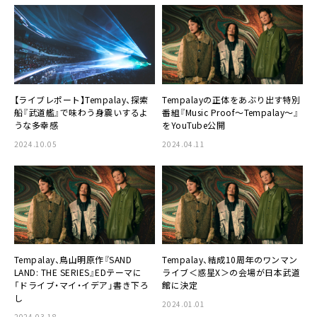
【ライブレポート】Tempalay、探索
Tempalayの正体をあぶり出す特別
船『武道艦』で味わう身震いするよ
番組『Music Proof～Tempalay～』
うな多幸感
をYouTube公開
2024.10.05
2024.04.11
Tempalay、鳥山明原作『SAND
Tempalay、結成10周年のワンマン
LAND: THE SERIES』EDテーマに
ライブ＜惑星X＞の会場が日本武道
「ドライブ・マイ・イデア」書き下ろ
館に決定
し
2024.01.01
2024.03.18