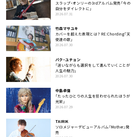
スラップ・オンリーの3rdアルバム発売「今の
自分をダイレクトに」
2026.07.31
竹森マサユキ
カバーを超えた表現とは？ RE:Chording「天
使達の歌」
2026.07.30
パク・ユチョン
「迷いながらも選択をして進んでいくことが
人生の魅力」
2026.07.30
中島卓偉
「たったひとりの人生を狂わせられたほうが
光栄」
2026.07.29
TAIRIK
ソロメジャーデビューアルバム『Mother』発
売