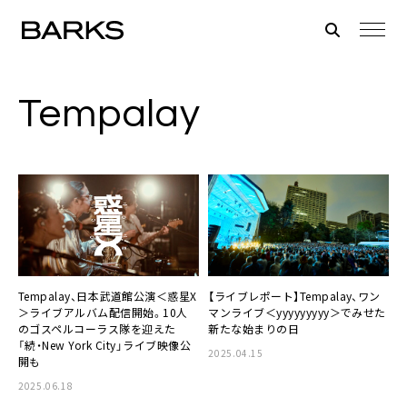
Tempalay
Tempalay、日本武道館公演＜惑星X
【ライブレポート】Tempalay、ワン
＞ライブアルバム配信開始。10人
マンライブ＜yyyyyyyyy＞でみせた
のゴスペルコーラス隊を迎えた
新たな始まりの日
「続・New York City」ライブ映像公
2025.04.15
開も
2025.06.18