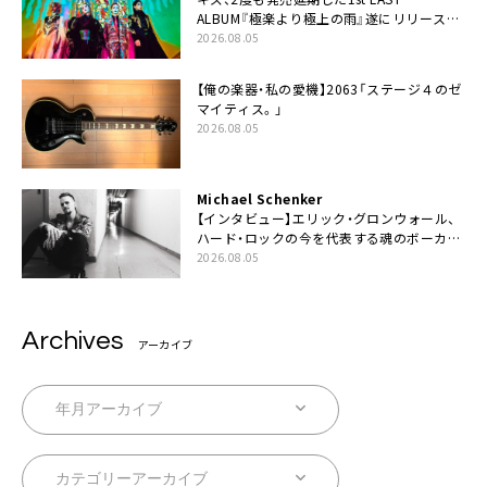
ALBUM『極楽より極上の雨』遂にリリース。
収録曲「はじまり」MV公開
2026.08.05
【俺の楽器・私の愛機】2063「ステージ４のゼ
マイティス。」
2026.08.05
Michael Schenker
【インタビュー】エリック・グロンウォール、
ハード・ロックの今を代表する魂のボーカリ
スト来日決定
2026.08.05
Archives
アーカイブ