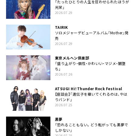
「たったひとりの人生を狂わせられたほうが
光栄」
2026.07.29
TAIRIK
ソロメジャーデビューアルバム『Mother』発
売
2026.07.29
東京メルヘン倶楽部
「盛り上がり・個性・かわいい・マジメ・闇堕
ち」
2026.07.26
ATSUGI Hi！Thunder Rock Festival
【座談会】「遺伝子を継いでくれるのは、やは
りバンド」
2026.07.25
黒夢
「恐れることもない。どう転がっても黒夢で
しかない」
2026.07.25