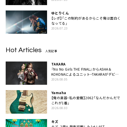
ゆとりくん
【レポ】「この制約があるからこそ俺は面白く
なってる」
2026.07.23
Hot Articles
人気記事
TAKARA
『No No Girls THE FINAL』からASHA＆
KOKONAによるユニット・TAKARAがデビュ
ー
2026.08.05
Yamaha
【俺の楽器・私の愛機】2062「なんだかんだで
これが1番」
2026.08.03
キズ
キズ、2度も発売延期した1st LAST