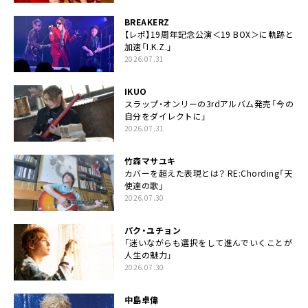
BREAKERZ
【レポ】19周年記念公演＜19 BOX＞に軌跡と
加速「I.K.Z.」
2026.07.31
IKUO
スラップ・オンリーの3rdアルバム発売「今の
自分をダイレクトに」
2026.07.31
竹森マサユキ
カバーを超えた表現とは？ RE:Chording「天
使達の歌」
2026.07.30
パク・ユチョン
「迷いながらも選択をして進んでいくことが
人生の魅力」
2026.07.30
中島卓偉