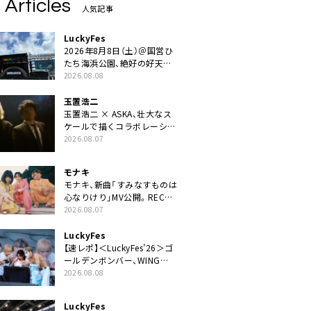
 Articles
人気記事
LuckyFes
2026年8月8日（土）＠国営ひ
たち海浜公園、絶好の好天の
中＜LuckyFes’26＞開幕
2026.08.08
玉置浩二
玉置浩二 × ASKA、壮大なス
ケールで描くコラボレーショ
ン曲「音銀河」リリース決定。
2026.08.07
カップリングには新曲「命の
宿り」収録も
モナキ
モナキ、新曲「すみなすものは
心なりけり」MV公開。RECの
ギターにEvery Little Thing・
2026.08.07
伊藤一朗参加も
LuckyFes
【速レポ】＜LuckyFes’26＞ゴ
ールデンボンバー、WING
STAGEトップバッターでかき
2026.08.08
氷爆食いや瓦割り「みなさん
完璧です！」
LuckyFes