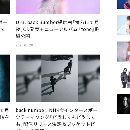
スポー
Uru、back number提供曲「傍らにて月
して
夜」CD発売＋ニューアルバム『tone』詳
細公開
2026.01.28
にて月
back number、NHKウインタースポー
MVを
ツテーマソング「どうしてもどうして
も」配信リリース決定＆ジャケットビ