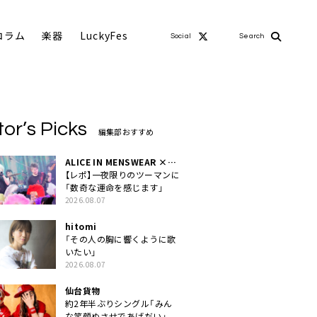
コラム
楽器
LuckyFes
Social
Search
tor’s Picks
編集部おすすめ
ALICE IN MENSWEAR ×
MASCHERA
【レポ】一夜限りのツーマンに
「数奇な運命を感じます」
2026.08.07
hitomi
「その人の胸に響くように歌
いたい」
2026.08.07
仙台貨物
約2年半ぶりシングル「みん
な笑顔ぬさせであげだい」