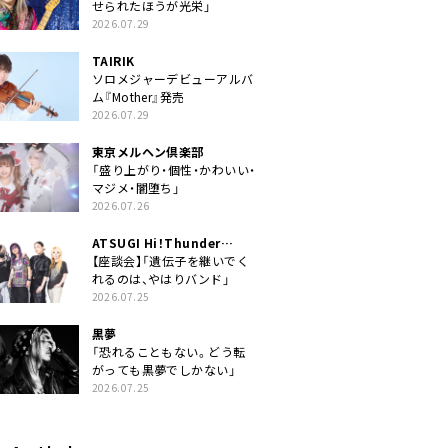
せられたほうが光栄」
2026.07.29
TAIRIK
ソロメジャーデビューアルバ
ム『Mother』発売
2026.07.29
東京メルヘン倶楽部
「盛り上がり・個性・かわいい・
マジメ・闇堕ち」
2026.07.26
ATSUGI Hi！Thunder
Rock Festival
【座談会】「遺伝子を継いでく
れるのは、やはりバンド」
2026.07.25
黒夢
「恐れることもない。どう転
がっても黒夢でしかない」
2026.07.25