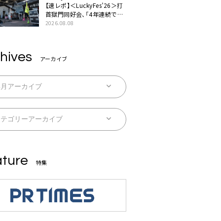
【速レポ】＜LuckyFes’26＞打
首獄門同好会、「4年連続で出
演させてもらってます。今日
2026.08.08
もとびっきり暑いですね」
hives
アーカイブ
ture
特集