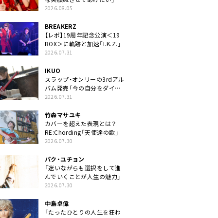
2026.08.05
BREAKERZ
【レポ】19周年記念公演＜19
BOX＞に軌跡と加速「I.K.Z.」
2026.07.31
IKUO
スラップ・オンリーの3rdアル
バム発売「今の自分をダイレ
クトに」
2026.07.31
竹森マサユキ
カバーを超えた表現とは？
RE:Chording「天使達の歌」
2026.07.30
パク・ユチョン
「迷いながらも選択をして進
んでいくことが人生の魅力」
2026.07.30
中島卓偉
「たったひとりの人生を狂わ