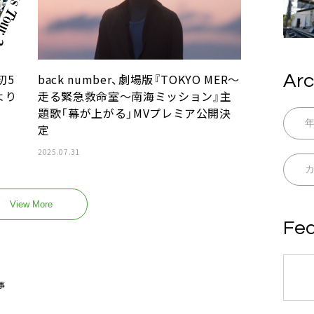
初5
back number、劇場版『TOKYO MER～
Arc
より
走る緊急救命室～南海ミッション』主
題歌「幕が上がる」MVプレミア公開決
定
2025.07.31
View More
Fea
事