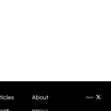
ticles
About
Social
月の記事
BARKSとは