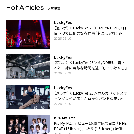
Hot Articles
人気記事
LuckyFes
【速レポ】＜LuckyFes’26＞BABYMETAL、2日
目トリで圧倒的な存在感「超楽しいね！ みん
なありがとう！」
2026.08.10
LuckyFes
【速レポ】＜LuckyFes’26＞MyGO!!!!!、「皆さ
んと一緒に素敵な時間を過ごしていけたら」
2026.08.09
LuckyFes
【速レポ】＜LuckyFes’26＞ポルカドットステ
ィングレイが示したロックバンドの底力
「LuckyFesのマスコットキャラクターである
2026.08.10
俺たちが、ライブとは何であるかを教えてや
る」
Kis-My-Ft2
Kis-My-Ft2、デビュー15周年記念日に 「FIRE
BEAT (15th ver.)」「祈り (15th ver.)」配信ス
タート
2026.08.10