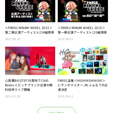
＜FM802 MINAMI WHEEL 2023＞
＜FM802 MINAMI WHEEL 2023＞
第二弾出演アーティスト234組発表
第一弾出演アーティスト120組発表
2023.08.30
2023.08.03
心斎橋BIGSTEP30周年でChilli
FM802主催＜HIGH!HIGH!HIGH!＞
Beans.とビッケブランカ出演の無
にサンボマスター、Mr.ふぉるての出
料招待ライブ開催
演決定
2023.07.28
2023.06.13