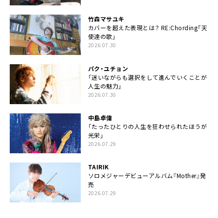
竹森マサユキ
カバーを超えた表現とは？ RE:Chording「天
使達の歌」
2026.07.30
パク・ユチョン
「迷いながらも選択をして進んでいくことが
人生の魅力」
2026.07.30
中島卓偉
「たったひとりの人生を狂わせられたほうが
光栄」
2026.07.29
TAIRIK
ソロメジャーデビューアルバム『Mother』発
売
2026.07.29