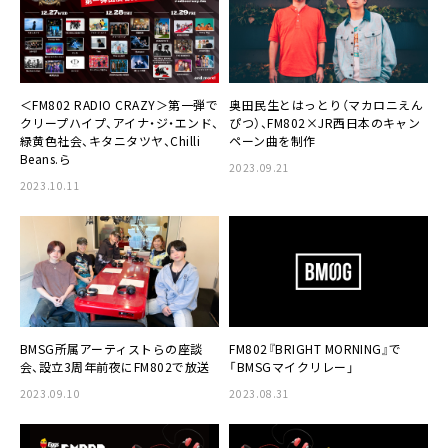
＜FM802 RADIO CRAZY＞第一弾で
奥田民生とはっとり（マカロニえん
クリープハイプ、アイナ・ジ・エンド、
ぴつ）、FM802×JR西日本のキャン
緑黄色社会、キタニタツヤ、Chilli
ペーン曲を制作
Beans.ら
2023.09.21
2023.10.11
BMSG所属アーティストらの座談
FM802『BRIGHT MORNING』で
会、設立3周年前夜にFM802で放送
「BMSGマイクリレー」
2023.09.10
2023.08.31