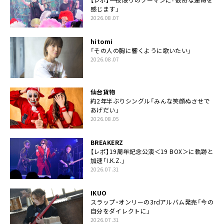
感じます」
2026.08.07
hitomi
「その人の胸に響くように歌いたい」
2026.08.07
仙台貨物
約2年半ぶりシングル「みんな笑顔ぬさせで
あげだい」
2026.08.05
BREAKERZ
【レポ】19周年記念公演＜19 BOX＞に軌跡と
加速「I.K.Z.」
2026.07.31
IKUO
スラップ・オンリーの3rdアルバム発売「今の
自分をダイレクトに」
2026.07.31