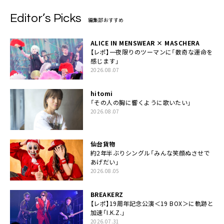
Editor’s Picks
編集部おすすめ
ALICE IN MENSWEAR × MASCHERA
【レポ】一夜限りのツーマンに「数奇な運命を
感じます」
2026.08.07
hitomi
「その人の胸に響くように歌いたい」
2026.08.07
仙台貨物
約2年半ぶりシングル「みんな笑顔ぬさせで
あげだい」
2026.08.05
BREAKERZ
【レポ】19周年記念公演＜19 BOX＞に軌跡と
加速「I.K.Z.」
2026.07.31