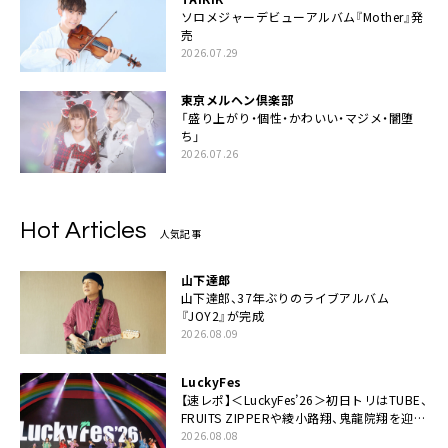
ソロメジャーデビューアルバム『Mother』発
売
2026.07.29
東京メルヘン倶楽部
「盛り上がり・個性・かわいい・マジメ・闇堕
ち」
2026.07.26
Hot Articles
人気記事
山下達郎
山下達郎、37年ぶりのライブアルバム
『JOY2』が完成
2026.08.09
LuckyFes
【速レポ】＜LuckyFes’26＞初日トリはTUBE、
FRUITS ZIPPERや綾小路翔、鬼龍院翔を迎え
た豪華コラボも「知ってたらぜひ一緒に歌っ
2026.08.08