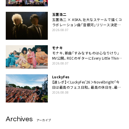
てちょうだい」
玉置浩二
玉置浩二 × ASKA、壮大なスケールで描くコ
ラボレーション曲「音銀河」リリース決定。
カップリングには新曲「命の宿り」収録も
2026.08.07
モナキ
モナキ、新曲「すみなすものは心なりけり」
MV公開。RECのギターにEvery Little Thing・
伊藤一朗参加も
2026.08.07
LuckyFes
【速レポ】＜LuckyFes’26＞Novelbright「今
日は最高のフェス日和。最高の休日を、最高
の夏休みを作っていきたい」
2026.08.08
Archives
アーカイブ