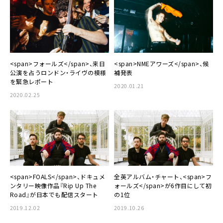
<span>フォールズ</span>、来日
<span>NMEアワーズ</span>、候
公演を占うロンドン・ライヴの模様
補発表
を緊急レポート
2020.01.21
2020.02.25
<span>FOALS</span>、ドキュメ
全英アルバム・チャート、<span>フ
ンタリー映像作品『Rip Up The
ォールズ</span>が6作目にして初
Road』が日本でも配信スタート
の1位
2019.12.02
2019.10.26