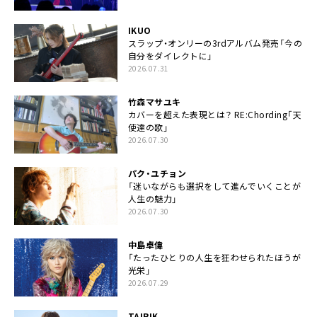
IKUO
スラップ・オンリーの3rdアルバム発売「今の
自分をダイレクトに」
2026.07.31
竹森マサユキ
カバーを超えた表現とは？ RE:Chording「天
使達の歌」
2026.07.30
パク・ユチョン
「迷いながらも選択をして進んでいくことが
人生の魅力」
2026.07.30
中島卓偉
「たったひとりの人生を狂わせられたほうが
光栄」
2026.07.29
TAIRIK