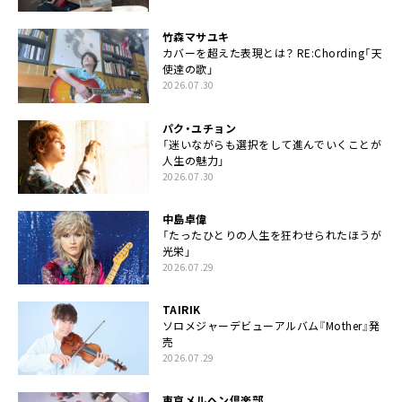
竹森マサユキ
カバーを超えた表現とは？ RE:Chording「天
使達の歌」
2026.07.30
パク・ユチョン
「迷いながらも選択をして進んでいくことが
人生の魅力」
2026.07.30
中島卓偉
「たったひとりの人生を狂わせられたほうが
光栄」
2026.07.29
TAIRIK
ソロメジャーデビューアルバム『Mother』発
売
2026.07.29
東京メルヘン倶楽部