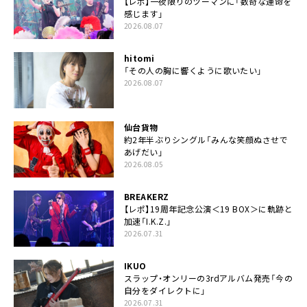
【レポ】一夜限りのツーマンに「数奇な運命を
感じます」
2026.08.07
hitomi
「その人の胸に響くように歌いたい」
2026.08.07
仙台貨物
約2年半ぶりシングル「みんな笑顔ぬさせで
あげだい」
2026.08.05
BREAKERZ
【レポ】19周年記念公演＜19 BOX＞に軌跡と
加速「I.K.Z.」
2026.07.31
IKUO
スラップ・オンリーの3rdアルバム発売「今の
自分をダイレクトに」
2026.07.31