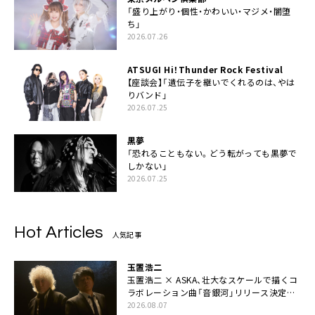
「盛り上がり・個性・かわいい・マジメ・闇堕
ち」
2026.07.26
ATSUGI Hi！Thunder Rock Festival
【座談会】「遺伝子を継いでくれるのは、やは
りバンド」
2026.07.25
黒夢
「恐れることもない。どう転がっても黒夢で
しかない」
2026.07.25
Hot Articles
人気記事
玉置浩二
玉置浩二 × ASKA、壮大なスケールで描くコ
ラボレーション曲「音銀河」リリース決定。
カップリングには新曲「命の宿り」収録も
2026.08.07