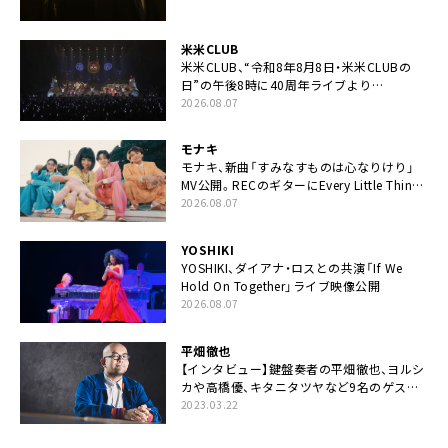
米米CLUB
米米CLUB、“令和8年8月8日・米米CLUBの
日”の午後8時に40周年ライブより
「FANtachy medley」を88年限定公開
2026.08.07
モナキ
モナキ、新曲「すみなすものは心なりけり」
MV公開。RECのギターにEvery Little Thing・
伊藤一朗参加も
2026.08.07
YOSHIKI
YOSHIKI、ダイアナ・ロスとの共演「If We
Hold On Together」ライブ映像公開
2026.08.07
平畑徹也
【インタビュー】鍵盤奏者の平畑徹也、ヨルシ
カや高橋優、キタニタツヤなど9名のゲスト
を迎えた初アルバムに音楽人生の総括「自分
2023.03.22
自身を再確認できた」