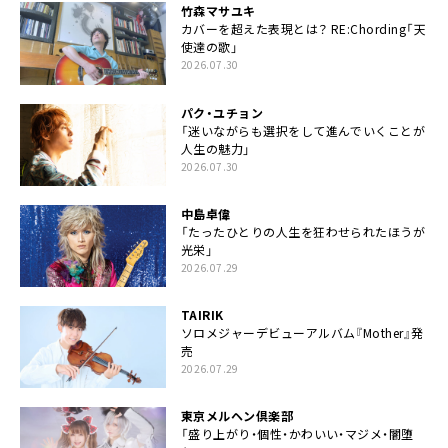
竹森マサユキ
カバーを超えた表現とは？ RE:Chording「天
使達の歌」
2026.07.30
パク・ユチョン
「迷いながらも選択をして進んでいくことが
人生の魅力」
2026.07.30
中島卓偉
「たったひとりの人生を狂わせられたほうが
光栄」
2026.07.29
TAIRIK
ソロメジャーデビューアルバム『Mother』発
売
2026.07.29
東京メルヘン倶楽部
「盛り上がり・個性・かわいい・マジメ・闇堕