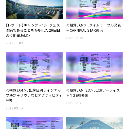
【レポート】キャンプ・イン・フェス
＜朝霧JAM＞、タイムテーブル発表
の魁であることを証明した20回目
＋CARNIVAL STAR復活
の＜朝霧JAM＞
2023.09.29
2023.11.02
＜朝霧JAM＞、出演日別ラインナッ
＜朝霧JAM ’23＞、出演アーティス
プ決定＋サウナなどアクティビティ
ト全28組発表
発表
2023.08.25
2023.09.15