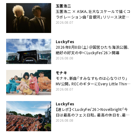
玉置浩二
玉置浩二 × ASKA、壮大なスケールで描くコ
ラボレーション曲「音銀河」リリース決定。
カップリングには新曲「命の宿り」収録も
2026.08.07
LuckyFes
2026年8月8日（土）＠国営ひたち海浜公園、
絶好の好天の中＜LuckyFes’26＞開幕
2026.08.08
モナキ
モナキ、新曲「すみなすものは心なりけり」
MV公開。RECのギターにEvery Little Thing・
伊藤一朗参加も
2026.08.07
LuckyFes
【速レポ】＜LuckyFes’26＞Novelbright「今
日は最高のフェス日和。最高の休日を、最高
の夏休みを作っていきたい」
2026.08.08