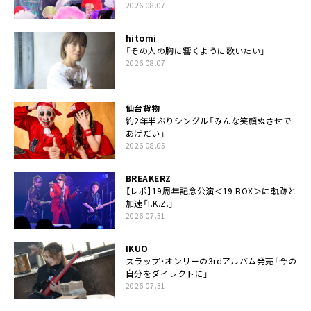
2026.08.07
hitomi
「その人の胸に響くように歌いたい」
2026.08.07
仙台貨物
約2年半ぶりシングル「みんな笑顔ぬさせで
あげだい」
2026.08.05
BREAKERZ
【レポ】19周年記念公演＜19 BOX＞に軌跡と
加速「I.K.Z.」
2026.07.31
IKUO
スラップ・オンリーの3rdアルバム発売「今の
自分をダイレクトに」
2026.07.31