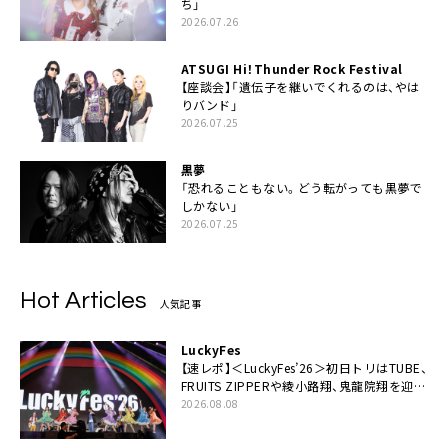
ち」
2026.07.26
ATSUGI Hi！Thunder Rock Festival
【座談会】「遺伝子を継いでくれるのは、やは
りバンド」
2026.07.25
黒夢
「恐れることもない。どう転がっても黒夢で
しかない」
2026.07.25
Hot Articles
人気記事
LuckyFes
【速レポ】＜LuckyFes’26＞初日トリはTUBE、
FRUITS ZIPPERや綾小路翔、鬼龍院翔を迎え
た豪華コラボも「知ってたらぜひ一緒に歌っ
2026.08.08
てちょうだい」