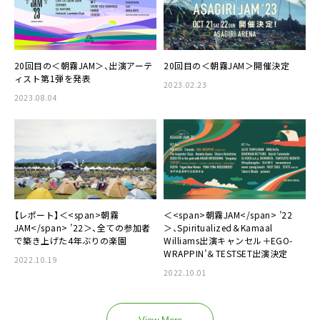
20回目の＜朝霧JAM＞、出演アーテ
20回目の＜朝霧JAM＞開催決定
ィスト第1弾を発表
2023.02.23
2023.08.04
【レポート】＜<span>朝霧
＜<span>朝霧JAM</span> ’22
JAM</span> ’22＞、全ての参加者
＞、Spiritualized＆Kamaal
で築き上げた4年ぶりの楽園
Williams出演キャンセル＋EGO-
WRAPPIN’＆TESTSET出演決定
2022.10.19
2022.10.01